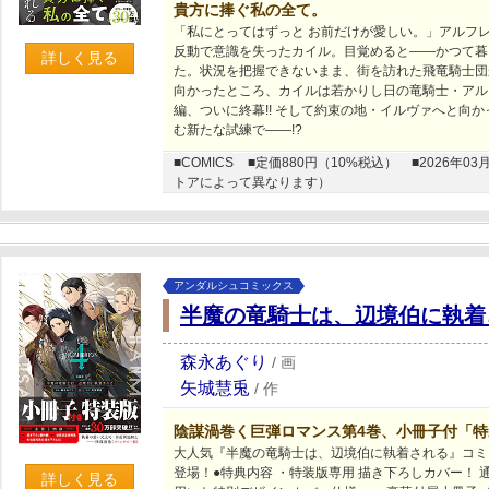
貴方に捧ぐ私の全て。
「私にとってはずっと お前だけが愛しい。」アルフ
反動で意識を失ったカイル。目覚めると――かつて暮
詳しく見る
た。状況を把握できないまま、街を訪れた飛竜騎士団
向かったところ、カイルは若かりし日の竜騎士・アル
編、ついに終幕!! そして約束の地・イルヴァへと向
む新たな試練で――!?
■COMICS
■定価880円（10%税込）
■2026年
トアによって異なります）
アンダルシュコミックス
半魔の竜騎士は、辺境伯に執着
森永あぐり
/
画
矢城慧兎
/
作
陰謀渦巻く巨弾ロマンス第4巻、小冊子付「特装
大人気『半魔の竜騎士は、辺境伯に執着される』コミ
登場！●特典内容 ・特装版専用 描き下ろしカバー！
詳しく見る