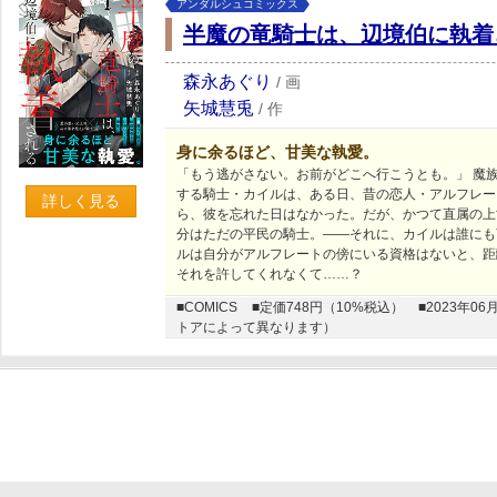
アンダルシュコミックス
半魔の竜騎士は、辺境伯に執着
森永あぐり
/
画
矢城慧兎
/
作
身に余るほど、甘美な執愛。
「もう逃がさない。お前がどこへ行こうとも。」 魔
する騎士・カイルは、ある日、昔の恋人・アルフレー
詳しく見る
ら、彼を忘れた日はなかった。だが、かつて直属の上
分はただの平民の騎士。――それに、カイルは誰にも
ルは自分がアルフレートの傍にいる資格はないと、距
それを許してくれなくて……？
■COMICS
■定価748円（10%税込）
■2023年
トアによって異なります）