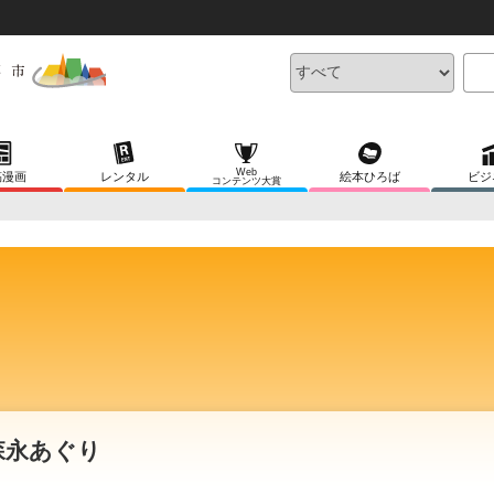
Web
稿漫画
レンタル
絵本ひろば
ビジ
コンテンツ大賞
森永あぐり