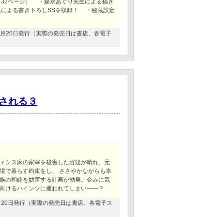
（32ページ） ・森永あぐり先生による描き
による書き下ろしSSを収録！ ・秘蔵設定
年03月20日発行（実際の発売日は書店、各電子
される３
ィシス家の家宰を殺害した容疑が晴れ、元
境で暮らす約束をし、 ささやかながらも幸
族の和睦を妨害する計画が勃発。企みに気
向けるハインツに攫われてしまい――？
04月20日発行（実際の発売日は書店、各電子ス