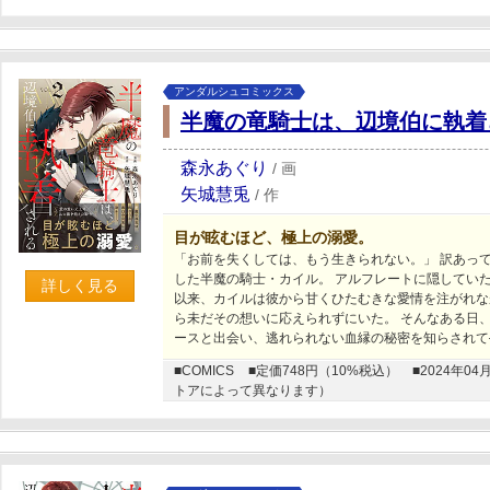
アンダルシュコミックス
半魔の竜騎士は、辺境伯に執着
森永あぐり
/
画
矢城慧兎
/
作
目が眩むほど、極上の溺愛。
「お前を失くしては、もう生きられない。」 訳あっ
した半魔の騎士・カイル。 アルフレートに隠してい
詳しく見る
以来、カイルは彼から甘くひたむきな愛情を注がれな
ら未だその想いに応えられずにいた。 そんなある日
ースと出会い、逃れられない血縁の秘密を知らされて
■COMICS
■定価748円（10%税込）
■2024年
トアによって異なります）