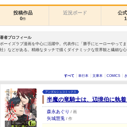
投稿作品
近況ボード
公
0
1
件
著者プロフィール
ボーイズラブ漫画を中心に活躍中。代表作に「勝手にヒーローやってま
社）などがある。精緻なタッチで描くダイナミックな世界観と繊細な心
すべて
単行本
文庫本
COMICS
アンダルシュコミックス
半魔の竜騎士は、辺境伯に執着
森永あぐり
/
画
矢城慧兎
/
作