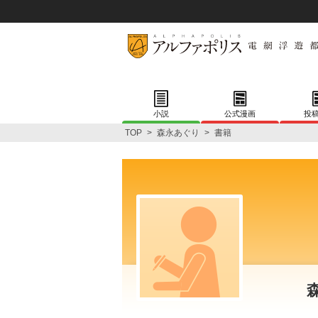
小説
公式漫画
投
TOP
>
森永あぐり
>
書籍