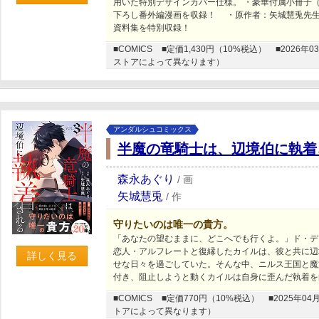
用いた特別デザインカバー仕様。 ・豪華付属小冊子
下ろし番外編漫画を収録！ ・原作者：矢城慧兎先生
資料集を特別収録！
■COMICS
■定価1,430円（10%税込）
■2026
ストアによって異なります）
アンダルシュコミックス
半魔の竜騎士は、辺境伯に執着
森永あぐり
/
画
矢城慧兎
/
作
守りたいのは唯一の貴方。
「あなたの望むままに、どこへでも行くよ。」ド・デ
恋人・アルフレートと復縁したカイルは、彼と共に辺
詳しく見る
せな日々を過ごしていた。そんな中、ニルス王国と魔
付き、阻止しようと動くカイルは自身に歪んだ執着を
■COMICS
■定価770円（10%税込）
■2025年
トアによって異なります）