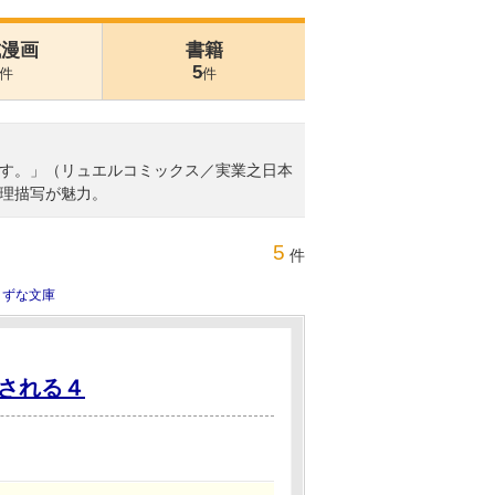
式漫画
書籍
5
件
件
す。」（リュエルコミックス／実業之日本
理描写が魅力。
5
件
きずな文庫
される４