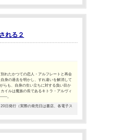
される２
て別れたかつての恋人・アルフレートと再会
た自身の過去を明かし、すれ違いを解消して
がらも、自身の生い立ちに対する負い目か
、カイルは魔族の長であるキトラ・アルヴィ
――。
04月20日発行（実際の発売日は書店、各電子ス