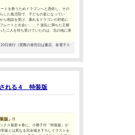
レートを救うためドラゴンへと憑依し、その
らした孤児院で、子どもの姿になってい
から相談を受け、暴れるドラゴンの対処に
フレートと出会い……？ 波乱に満ちた王都
かった二人を待ち受けていたのは、北の地に潜
03月20日発行（実際の発売日は書店、各電子ス
される４ 特装版
版」!!
ックス最新４巻に、小冊子付「特装版」が
 通常版とは異なる完全描き下ろしイラストを