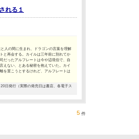
される１
族と人の間に生まれ、ドラゴンの言葉を理解
トと再会する。カイルは三年前に別れてか
司だったアルフレートは今や辺境伯で、自
言えない、とある秘密を抱えていた。カイ
離を置こうとするけれど、アルフレートは
06月20日発行（実際の発売日は書店、各電子ス
5
件