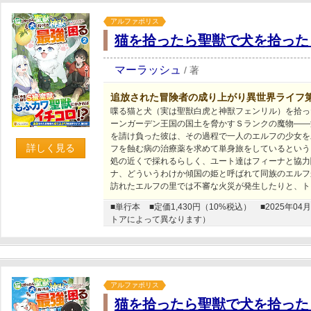
アルファポリス
猫を拾ったら聖獣で犬を拾った
マーラッシュ
/
著
追放された冒険者の成り上がり異世界ライフ
喋る猫と犬（実は聖獣白虎と神獣フェンリル）を拾っ
ーンガーデン王国の国土を脅かすＳランクの魔物――
を請け負った彼は、その過程で一人のエルフの少女を
詳しく見る
フを蝕む病の治療薬を求めて単身旅をしているという
処の近くで採れるらしく、ユート達はフィーナと協力
ナ、どういうわけか傾国の姫と呼ばれて同族のエルフ
訪れたエルフの里では不審な火災が発生したりと、ト
■単行本
■定価1,430円（10%税込）
■2025年
トアによって異なります）
アルファポリス
猫を拾ったら聖獣で犬を拾った