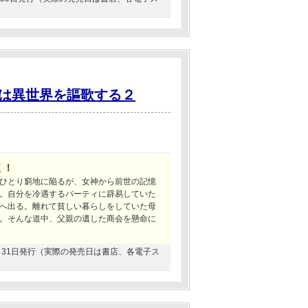
は異世界を謳歌する２
く！
ひとり窮地に陥るが、女神から前世の記憶
。自分を冷遇するパーティに辟易していた
へ出る。離れて貧しい暮らしをしていた母
。そんな道中、父親の遺した商会を懸命に
07月31日発行（実際の発売日は書店、各電子ス