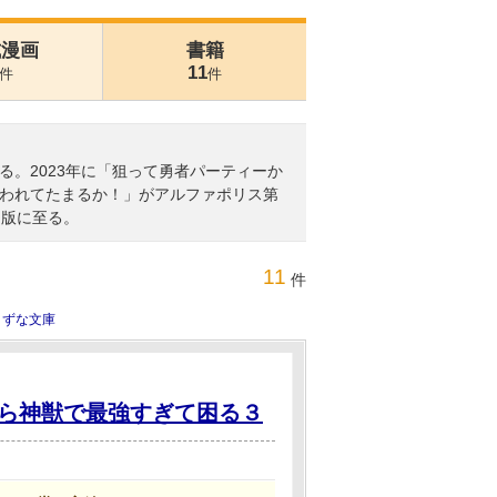
式漫画
書籍
11
件
件
。2023年に「狙って勇者パーティーか
われてたまるか！」がアルファポリス第
出版に至る。
11
件
きずな文庫
ら神獣で最強すぎて困る３