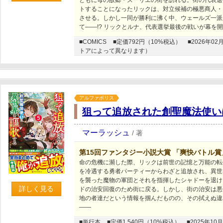
ともに母の故郷・ズーリエの街を訪れる。街の代表選
トすることになったリックは、対立候補の極悪商人・
させる。しかし一同が勝利に沸く中、ウェールズ一派
て――!? リックとルナ、代表選挙最後の戦いが幕を
■COMICS
■定価792円（10%税込）
■2026年
トアによって異なります）
アルファポリス
狙って追放された創聖魔法使い
マーラッシュ
/
著
第15回ファンタジー小説大賞 「爽快バトル
命の危機に瀕した際、リックは前世の記憶と万能の転
を冷遇する勇者パーティーからわざと追放され、異世
を襲った魔物の軍団とそれを指揮したシャドーを退け
詳しく見る
ドの治安回復のため街に戻る。しかし、街の治安は悪
地の者達だという情報を掴んだものの、その拭えぬ違
――
■単行本
■定価1,540円（10%税込）
■2025年