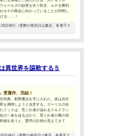
挙に立候補した商人の少女・ルナをサポー
ウェールズの妨害を次々防ぎ、ルナを勝利
がルナの商会に向かっていることが判明し
開ける……！
02月28日発行（実際の発売日は書店、各電子ス
は異世界を謳歌する５
賞」受賞作、完結！
生特典、創聖魔法を手に入れた。彼は自分
界を満喫しようと決意する。ズーリエの街
たリックは、荒くれ者が溢れるドルドラン
化の一途を辿るばかり。荒くれ者が隣の領
和感を追うと、驚愕の計画が見えてきて
10月30日発行（実際の発売日は書店、各電子ス