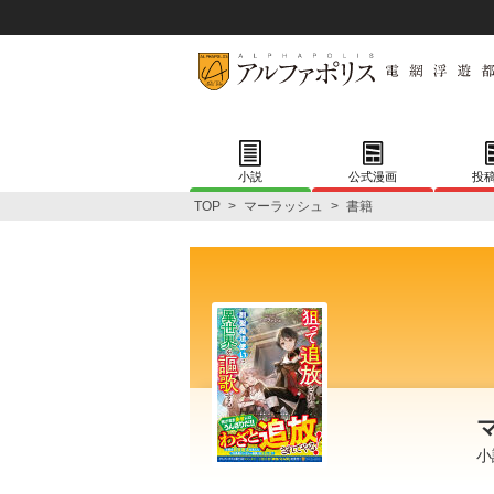
小説
公式漫画
投
TOP
>
マーラッシュ
>
書籍
小