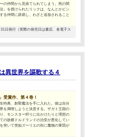
ーの仲間から見捨てられてしまう。死の間
法」を授けられたリックは、なんとかピン
する仲間に辟易し、わざと追放されること
12月31日発行（実際の発売日は書店、各電子ス
は異世界を謳歌する４
賞」受賞作、第４巻！
生特典、創聖魔法を手に入れた。彼は自分
界を満喫しようと決意する。ザガト王国の
り、モンスター狩りに出かけたりと理想の
ての故郷ドルドランドの治安が悪化してい
を突いて突如ズーリエの街に魔物の軍団が