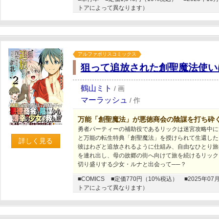
トアによって異なります）
アルファポリスコミックス
狙って追放された創聖魔法使い
鶴山ミト
/
画
マーラッシュ
/
作
万能「創聖魔法」が悪徳商会の陰謀を打ち砕
勇者パーティーの補助役であるリックは迷宮攻略中に
と万能の転生特典「創聖魔法」を授けられて生還した
詳しく見る
彼はわざと追放されるように仕組み、自由なひとり旅
を連れ出し、母の故郷の街へ向けて旅を続けるリック
切り盛りする少女・ルナと出会って──？
■COMICS
■定価770円（10%税込）
■2025年
トアによって異なります）