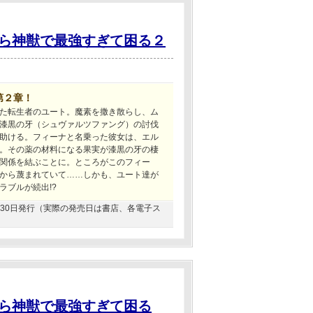
ら神獣で最強すぎて困る２
第２章！
た転生者のユート。魔素を撒き散らし、ム
漆黒の牙（シュヴァルツファング）の討伐
助ける。フィーナと名乗った彼女は、エル
。その薬の材料になる果実が漆黒の牙の棲
関係を結ぶことに。ところがこのフィー
から蔑まれていて……しかも、ユート達が
ラブルが続出!?
04月30日発行（実際の発売日は書店、各電子ス
ら神獣で最強すぎて困る