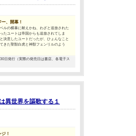
ジー、開幕！
ベルの横暴に耐えかね、わざと追放された
ったユートは帝国からも追放されてしま
と決意したユートだったが、ひょんなこと
てきた聖獣白虎と神獣フェンリルのよう
01月30日発行（実際の発売日は書店、各電子ス
は異世界を謳歌する１
ンジ！