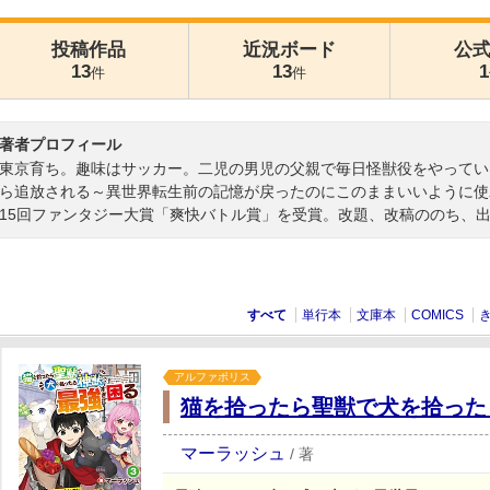
投稿作品
近況ボード
公
13
13
1
件
件
著者プロフィール
東京育ち。趣味はサッカー。二児の男児の父親で毎日怪獣役をやっている
ら追放される～異世界転生前の記憶が戻ったのにこのままいいように使
15回ファンタジー大賞「爽快バトル賞」を受賞。改題、改稿ののち、
すべて
単行本
文庫本
COMICS
アルファポリス
猫を拾ったら聖獣で犬を拾った
マーラッシュ
/
著