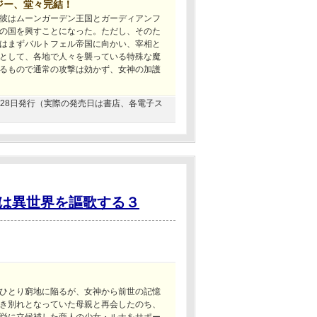
ジー、堂々完結！
彼はムーンガーデン王国とガーディアンフ
の国を興すことになった。ただし、そのた
はまずバルトフェル帝国に向かい、宰相と
として、各地で人々を襲っている特殊な魔
るもので通常の攻撃は効かず、女神の加護
02月28日発行（実際の発売日は書店、各電子ス
は異世界を謳歌する３
ひとり窮地に陥るが、女神から前世の記憶
き別れとなっていた母親と再会したのち、