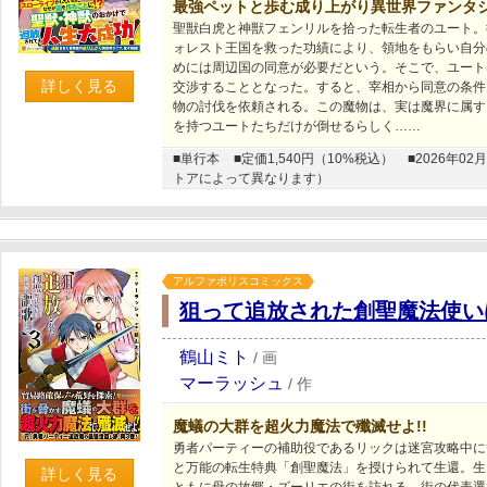
最強ペットと歩む成り上がり異世界ファンタ
聖獣白虎と神獣フェンリルを拾った転生者のユート。
ォレスト王国を救った功績により、領地をもらい自分
めには周辺国の同意が必要だという。そこで、ユート
詳しく見る
交渉することとなった。すると、宰相から同意の条件
物の討伐を依頼される。この魔物は、実は魔界に属す
を持つユートたちだけが倒せるらしく……
■単行本
■定価1,540円（10%税込）
■2026年
トアによって異なります）
アルファポリスコミックス
狙って追放された創聖魔法使い
鶴山ミト
/
画
マーラッシュ
/
作
魔蟻の大群を超火力魔法で殲滅せよ!!
勇者パーティーの補助役であるリックは迷宮攻略中に
と万能の転生特典「創聖魔法」を授けられて生還。生
詳しく見る