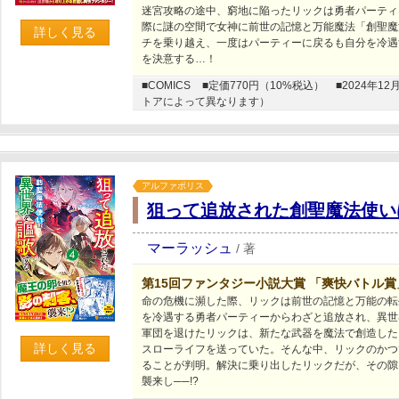
迷宮攻略の途中、窮地に陥ったリックは勇者パーティ
際に謎の空間で女神に前世の記憶と万能魔法「創聖魔
詳しく見る
チを乗り越え、一度はパーティーに戻るも自分を冷遇
を決意する…！
■COMICS
■定価770円（10%税込）
■2024年
トアによって異なります）
アルファポリス
狙って追放された創聖魔法使い
マーラッシュ
/
著
第15回ファンタジー小説大賞 「爽快バトル
命の危機に瀕した際、リックは前世の記憶と万能の転
を冷遇する勇者パーティーからわざと追放され、異世
軍団を退けたリックは、新たな武器を魔法で創造した
詳しく見る
スローライフを送っていた。そんな中、リックのかつ
ることが判明。解決に乗り出したリックだが、その隙
襲来し──!?