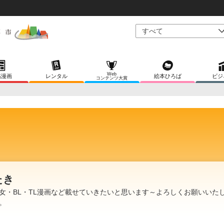
Web
稿漫画
レンタル
絵本ひろば
ビジ
コンテンツ大賞
たき
女・BL・TL漫画など載せていきたいと思います～よろしくお願いいた
。