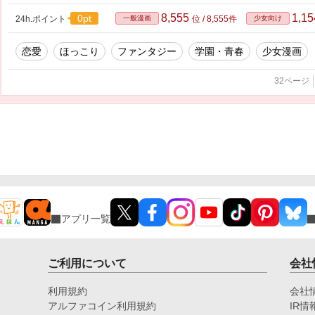
8,555
1,1
0pt
24h.ポイント
一般漫画
位 / 8,555件
少女向け
恋愛
ほっこり
ファンタジー
学園・青春
少女漫画
32ページ
アプリ一覧
ご利用について
会社
利用規約
会社
アルファコイン利用規約
IR情