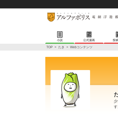
小説
公式漫画
投
TOP
>
たき
>
Webコンテンツ
少
す