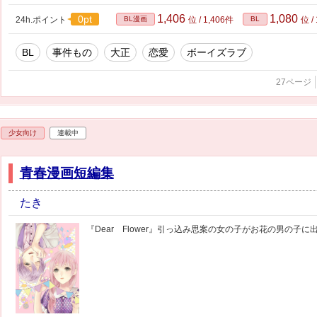
1,406
1,080
0pt
24h.ポイント
BL漫画
位 / 1,406件
BL
位 /
BL
事件もの
大正
恋愛
ボーイズラブ
27ページ
少女向け
連載中
青春漫画短編集
たき
『Dear Flower』引っ込み思案の女の子がお花の男の子