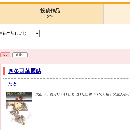
投稿作品
2
件
BL
連載中
四条司華麗帖
たき
大正BL。顔がいいけどとぼけた自称『何でも屋』の主人公