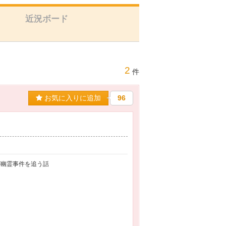
近況ボード
2
件
お気に入りに追加
96
が幽霊事件を追う話