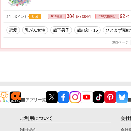
384
92
0pt
24h.ポイント
R18漫画
位 / 384件
R18女性向け
位 
恋愛
乳がん女性
歳下男子
歳の差・15
ひとまず完結
363ページ
アプリ一覧
ご利用について
会社
利用規約
会社