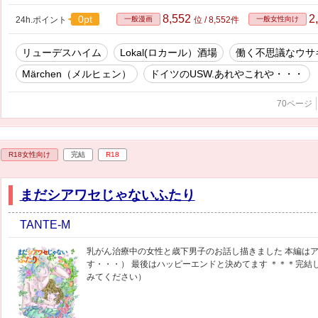
8,552
2
0pt
24h.ポイント
一般漫画
位 / 8,552件
一般女性向け
リューデスハイム
Lokal(ロカール）酒場
働く不思議なウサ
Märchen（メルヒェン）
ドイツのUSW.あれやこれや・・・
70ページ
R18女性向け
完結
R18
まだシアワセじゃないふたり
TANTE-M
乳がん治療中の女性と歳下男子のお話し描きました 本編はアナ
す・・・） 最後はハッピーエンドと決めてます ＊＊＊完結
みてください）