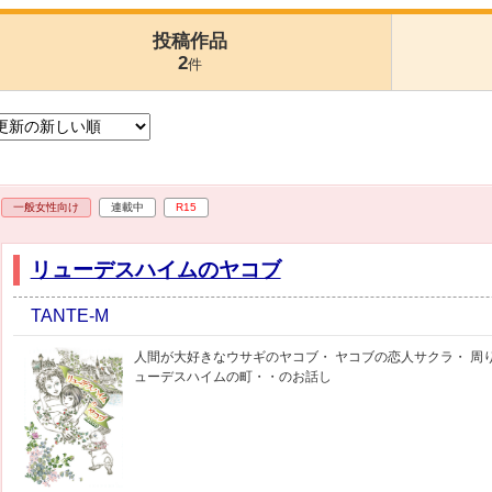
投稿作品
2
件
一般女性向け
連載中
R15
リューデスハイムのヤコブ
TANTE-M
人間が大好きなウサギのヤコブ・ ヤコブの恋人サクラ・ 周
ューデスハイムの町・・のお話し