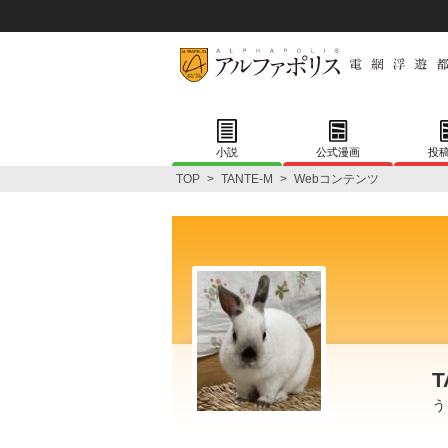
小説
公式漫画
投
TOP
>
TANTE-M
>
Webコンテンツ
T
う