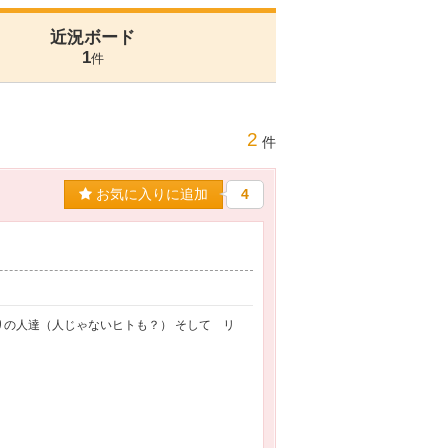
近況ボード
1
件
2
件
お気に入りに追加
4
りの人達（人じゃないヒトも？） そして リ