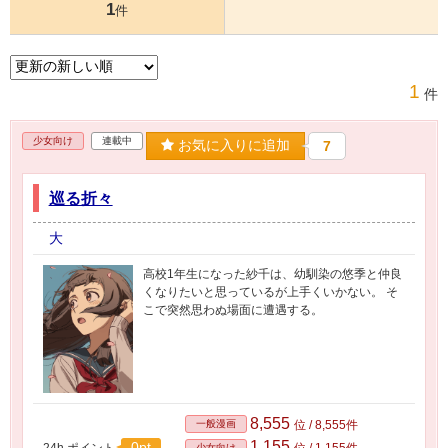
1
件
1
件
少女向け
連載中
お気に入りに追加
7
巡る折々
大
高校1年生になった紗千は、幼馴染の悠季と仲良
くなりたいと思っているが上手くいかない。 そ
こで突然思わぬ場面に遭遇する。
8,555
一般漫画
位 / 8,555件
1,155
0pt
24h.ポイント
位 / 1,155件
少女向け