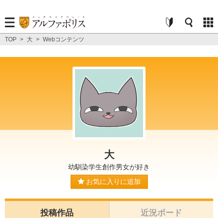
TOP
>
大
>
Webコンテンツ
大
幼馴染学生創作男女が好き
お気に入りに追加
投稿作品
近況ボード