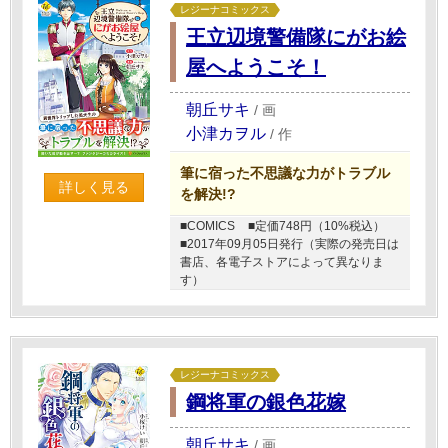
レジーナコミックス
王立辺境警備隊にがお絵
屋へようこそ！
朝丘サキ
/
画
小津カヲル
/
作
筆に宿った不思議な力がトラブル
詳しく見る
を解決!?
■COMICS
■定価748円（10%税込）
■2017年09月05日発行（実際の発売日は
書店、各電子ストアによって異なりま
す）
レジーナコミックス
鋼将軍の銀色花嫁
朝丘サキ
/
画