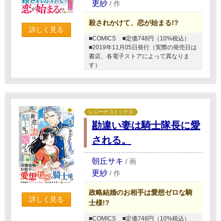
更紗
/
作
殺されかけて、恋が始まる!?
詳しく見る
■COMICS
■定価748円（10%税込）
■2019年11月05日発行（実際の発売日は
書店、各電子ストアによって異なりま
す）
レジーナコミックス
勘違い妻は騎士隊長に愛
される。
朝丘サキ
/
画
更紗
/
作
政略結婚のお相手は愛想ゼロな騎
詳しく見る
士様!?
■COMICS
■定価748円（10%税込）