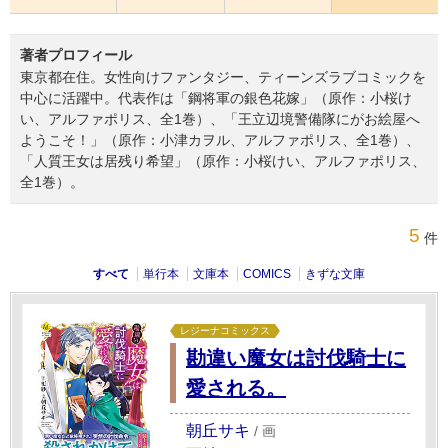
著者プロフィール
東京都在住。女性向けファンタジー、ティーンズラブコミックを
中心に活躍中。代表作は「鋼将軍の銀色花嫁」（原作：小桜け
い、アルファポリス、全1巻）、「王立辺境警備隊にがお絵屋へ
ようこそ！」（原作：小津カヲル、アルファポリス、全1巻）、
「人質王女は居残り希望」（原作：小桜けい、アルファポリス、
全1巻）。
5
件
すべて
単行本
文庫本
COMICS
きずな文庫
レジーナコミックス
勘違い魔女は討伐騎士に
愛される。
朝丘サキ
/
画