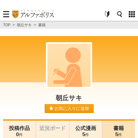
TOP
>
朝丘サキ
>
書籍
朝丘サキ
お気に入りに追加
投稿作品
近況ボード
公式漫画
書籍
0
5
5
件
件
件