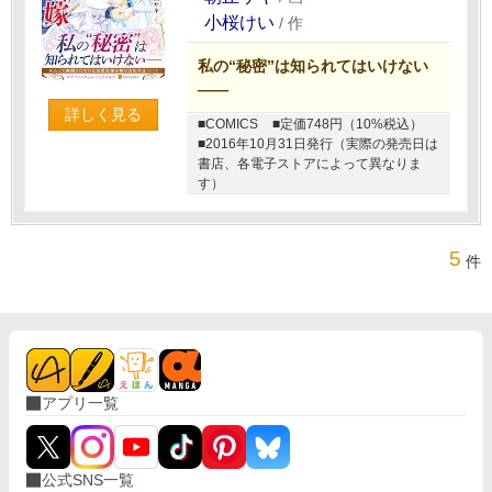
小桜けい
/
作
私の“秘密”は知られてはいけない
――
詳しく見る
■COMICS
■定価748円（10%税込）
■2016年10月31日発行（実際の発売日は
書店、各電子ストアによって異なりま
す）
5
件
アプリ一覧
公式SNS一覧