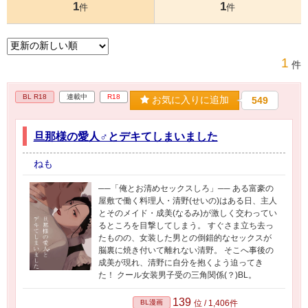
1
1
件
件
1
件
BL R18
連載中
R18
お気に入りに追加
549
旦那様の愛人♂とデキてしまいました
ねも
──「俺とお清めセックスしろ」── ある富豪の
屋敷で働く料理人・清野(せいの)はある日、主人
とそのメイド・成美(なるみ)が激しく交わってい
るところを目撃してしまう。 すぐさま立ち去っ
たものの、女装した男との倒錯的なセックスが
脳裏に焼き付いて離れない清野。 そこへ事後の
成美が現れ、清野に自分を抱くよう迫ってき
た！ クール女装男子受の三角関係(？)BL。
139
BL漫画
位 / 1,406件