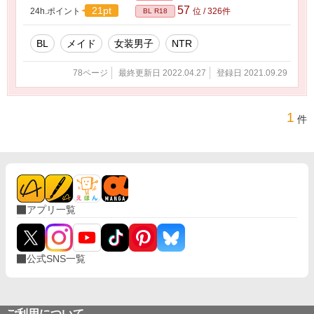
57
21pt
24h.ポイント
位 / 326件
BL R18
BL
メイド
女装男子
NTR
78ページ
最終更新日 2022.04.27
登録日 2021.09.29
1
件
アプリ一覧
公式SNS一覧
ご利用について