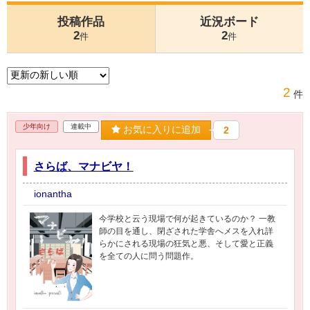
投稿作品
近況ボード
2
2
件
件
2
件
少年向け
連載中
お気に入りに追加
2
さらば、マナビヤ！
ionantha
今学校と云う現場で何が起きているのか？ 一教
師の目を通し、閉ざされた学舎へメスを入れ詳
らかにされる現場の狂気と悪、そして愛と正義
を全ての人に問う問題作。