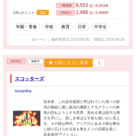
8,553
一般漫画
位 / 8,553件
2,488
0pt
24h.ポイント
位 / 2,488件
少年向け
学園・青春
学校
教育
日常
中学生
16ページ
最終更新日 2019.06.06
登録日 2018.09.30
少年向け
連載中
お気に入りに追加
1
スコッターズ
ionantha
近未来、これ迄先進国と呼ばれていた国々の経
済が破綻に瀕し政治の腐敗とデモクラシーの終
焉が訪れようとする世界、富める者は絶大な権
力を手にし、貧しき者はなす術も無いかに見え
る。その様な時代、アジアのとある小国を舞台
に繰り広げられる名も無き人々の活躍を描く、
近未来SFアクション。