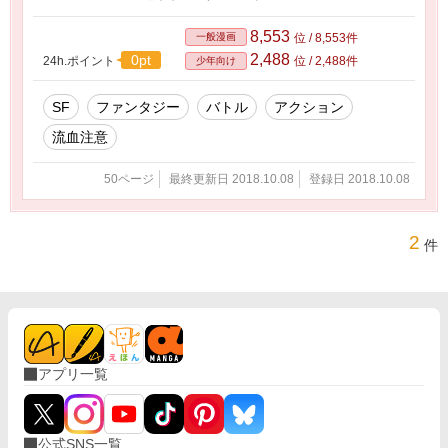
8,553
一般漫画
位 / 8,553件
2,488
0pt
24h.ポイント
位 / 2,488件
少年向け
SF
ファンタジー
バトル
アクション
流血注意
50ページ
最終更新日 2018.10.08
登録日 2018.10.08
2
件
アプリ一覧
公式SNS一覧