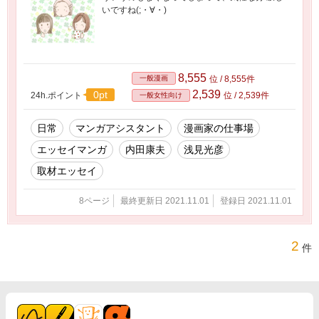
いですね(;・∀・)
8,555
一般漫画
位 / 8,555件
2,539
0pt
24h.ポイント
位 / 2,539件
一般女性向け
日常
マンガアシスタント
漫画家の仕事場
エッセイマンガ
内田康夫
浅見光彦
取材エッセイ
8ページ
最終更新日 2021.11.01
登録日 2021.11.01
2
件