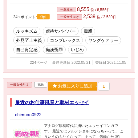
8,555
一般漫画
位 / 8,555件
2,539
0pt
24h.ポイント
位 / 2,539件
一般女性向け
ルッキズム
虐待サバイバー
毒親
外見至上主義
コンプレックス
ヤングケアラー
自己肯定感
痴漢冤罪
いじめ
224ページ
最終更新日 2022.05.21
登録日 2021.11.05
一般女性向け
完結
お気に入りに追加
1
最近のお仕事風景と取材エッセイ
chimuao0922
アナログ原稿時代に描いたエッセイマンガで
す。 最近ではフルデジタルになっちゃって、 こ
ういうのもなくなってしまって、気軽な分 寂し