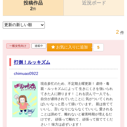
投稿作品
近況ボード
2
件
2
件
一般女性向け
連載中
お気に入りに追加
5
打倒！ルッキズム
chimuao0922
現在多忙のため、不定期土曜更新！ 虐待・毒
親・ルッキズムによって 生きにくさを強いられ
てきた人に贈ります！ これを読んで一人でも、
自分が虐待されていたことに 気がついてくれれ
ばいいなっと思って描いています。 親は捨てて
いいし、言いなりにならなくていいし 愛される
ことは諦めて、離れないと被害時期が増えるだ
けです。 頑張って離れて、頑張って捨ててくだ
さい！ 味方は必ずいます！