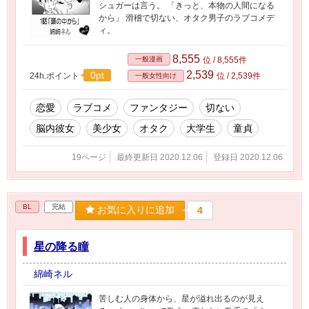
シュガーは言う。 「きっと、本物の人間になる
から」 滑稽で切ない、オタク男子のラブコメデ
ィ。
8,555
一般漫画
位 / 8,555件
2,539
0pt
24h.ポイント
位 / 2,539件
一般女性向け
恋愛
ラブコメ
ファンタジー
切ない
脳内彼女
美少女
オタク
大学生
童貞
19ページ
最終更新日 2020.12.06
登録日 2020.12.06
BL
完結
お気に入りに追加
4
星の降る瞳
綿崎ネル
苦しむ人の身体から、星が溢れ出るのが見え