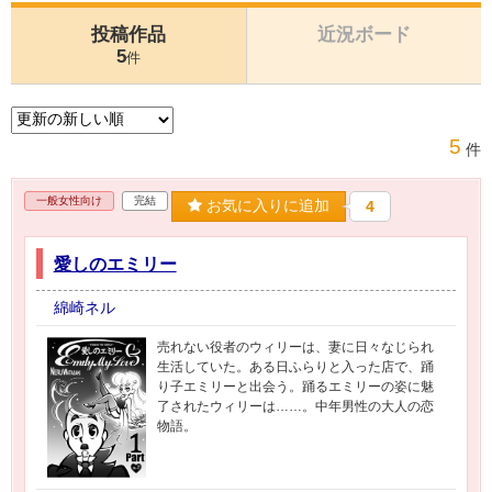
投稿作品
近況ボード
5
件
5
件
一般女性向け
完結
お気に入りに追加
4
愛しのエミリー
綿崎ネル
売れない役者のウィリーは、妻に日々なじられ
生活していた。ある日ふらりと入った店で、踊
り子エミリーと出会う。踊るエミリーの姿に魅
了されたウィリーは……。中年男性の大人の恋
物語。