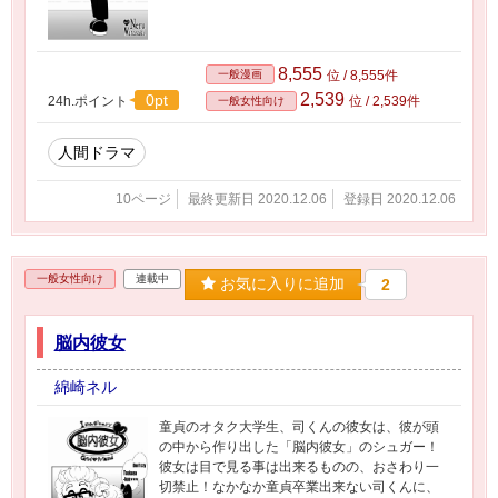
8,555
一般漫画
位 / 8,555件
2,539
0pt
24h.ポイント
位 / 2,539件
一般女性向け
人間ドラマ
10ページ
最終更新日 2020.12.06
登録日 2020.12.06
一般女性向け
連載中
お気に入りに追加
2
脳内彼女
綿崎ネル
童貞のオタク大学生、司くんの彼女は、彼が頭
の中から作り出した「脳内彼女」のシュガー！
彼女は目で見る事は出来るものの、おさわり一
切禁止！なかなか童貞卒業出来ない司くんに、