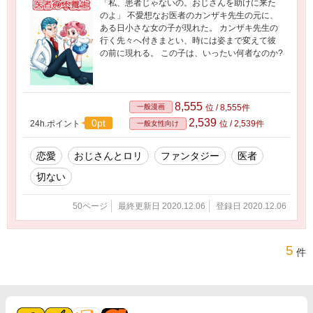
「私、患者じゃないの。おじさんを助けに来た
のよ」 不愛想なお医者のカンザキ先生の元に、
ある日小さな女の子が現れた。 カンザキ先生の
行く先々へ付きまとい、時には姿まで変えて彼
の前に現れる。 この子は、いったい何者なのか?
8,555
一般漫画
位 / 8,555件
2,539
0pt
24h.ポイント
位 / 2,539件
一般女性向け
恋愛
おじさんとロリ
ファンタジー
医者
切ない
50ページ
最終更新日 2020.12.06
登録日 2020.12.06
5
件