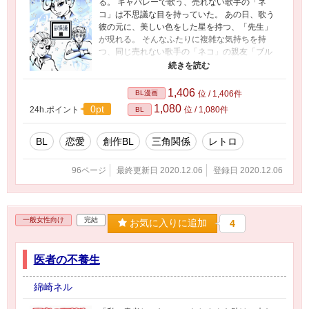
る。 キャバレーで歌う、売れない歌手の「ネ
コ」は不思議な目を持っていた。 あの日、歌う
彼の元に、美しい色をした星を持つ、「先生」
が現れる。 そんなふたりに複雑な気持ちを持
つ、同じ売れない歌手の「ネコ」の親友「ブル
ー」 「ネコ」「先生」「ブルー」３人の恋の行
方は…… BL(ボーイズ・ラブ)作品 全3話
1,406
BL漫画
位 / 1,406件
1,080
0pt
24h.ポイント
位 / 1,080件
BL
BL
恋愛
創作BL
三角関係
レトロ
96ページ
最終更新日 2020.12.06
登録日 2020.12.06
一般女性向け
完結
お気に入りに追加
4
医者の不養生
綿崎ネル