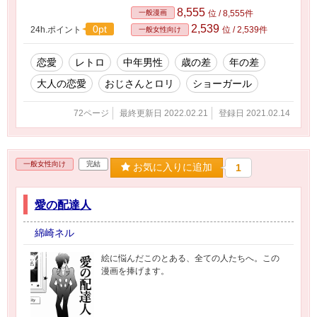
8,555
一般漫画
位 / 8,555件
2,539
0pt
24h.ポイント
位 / 2,539件
一般女性向け
恋愛
レトロ
中年男性
歳の差
年の差
大人の恋愛
おじさんとロリ
ショーガール
72ページ
最終更新日 2022.02.21
登録日 2021.02.14
一般女性向け
完結
お気に入りに追加
1
愛の配達人
綿崎ネル
絵に悩んだこのとある、全ての人たちへ。この
漫画を捧げます。