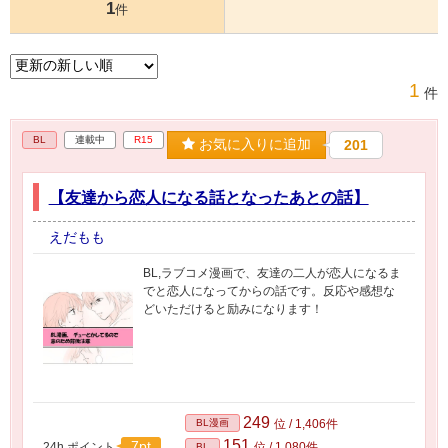
1
件
1
件
BL
連載中
R15
お気に入りに追加
201
【友達から恋人になる話となったあとの話】
えだもも
BL,ラブコメ漫画で、友達の二人が恋人になるま
でと恋人になってからの話です。反応や感想な
どいただけると励みになります！
249
BL漫画
位 / 1,406件
151
7pt
24h.ポイント
位 / 1,080件
BL