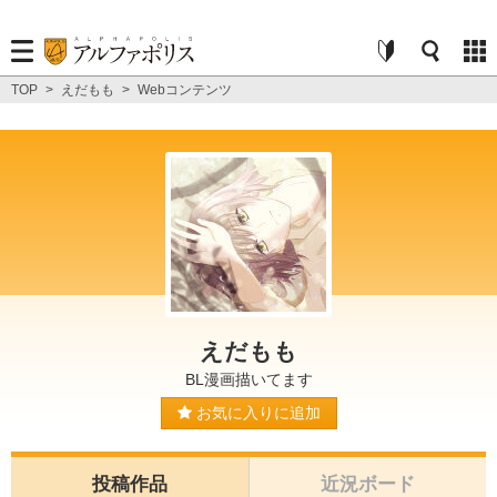
TOP
>
えだもも
>
Webコンテンツ
えだもも
BL漫画描いてます
お気に入りに追加
投稿作品
近況ボード