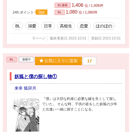
1,406
BL漫画
位 / 1,406件
1,080
0pt
24h.ポイント
位 / 1,080件
BL
BL
溺愛
日常
高校生
恋愛
ほのぼの
5ページ
最終更新日 2023.10.01
登録日 2023.10.01
BL
連載中
お気に入りに追加
17
妖狐と僕の探し物①
来幸 狐卯月
『僕』は大切な約束に必要な鍵を失くして探し
ていた。 そんな時、子供の姿をした妖狐の少年
と出逢い一緒に探すことになる。