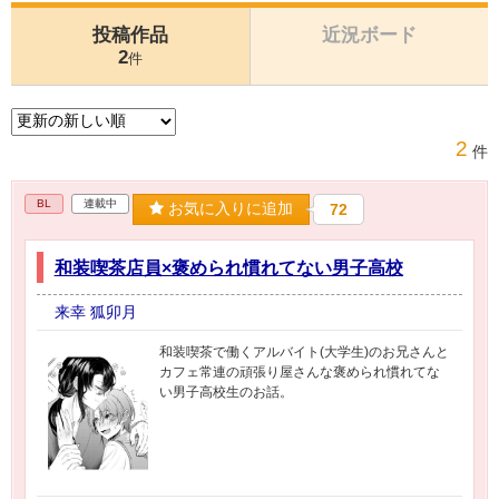
投稿作品
近況ボード
2
件
2
件
BL
連載中
お気に入りに追加
72
和装喫茶店員×褒められ慣れてない男子高校
来幸 狐卯月
和装喫茶で働くアルバイト(大学生)のお兄さんと
カフェ常連の頑張り屋さんな褒められ慣れてな
い男子高校生のお話。