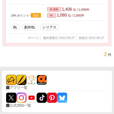
1,406
BL漫画
位 / 1,406件
1,080
0pt
24h.ポイント
位 / 1,080件
BL
BL
創作BL
シリアス
4ページ
最終更新日 2022.08.27
登録日 2022.08.27
2
件
アプリ一覧
公式SNS一覧