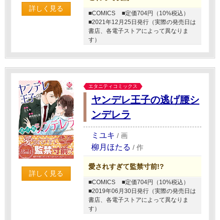
詳しく見る
■COMICS
■定価704円（10%税込）
■2021年12月25日発行（実際の発売日は
書店、各電子ストアによって異なりま
す）
エタニティコミックス
ヤンデレ王子の逃げ腰シ
ンデレラ
ミユキ
/
画
柳月ほたる
/
作
愛されすぎて監禁寸前!?
詳しく見る
■COMICS
■定価704円（10%税込）
■2019年06月30日発行（実際の発売日は
書店、各電子ストアによって異なりま
す）