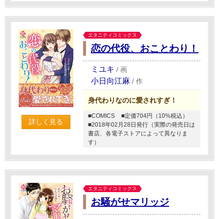
エタニティコミックス
恋の代役、おことわり！
ミユキ
/
画
小日向江麻
/
作
身代わりなのに愛されすぎ！
■COMICS
■定価704円（10%税込）
詳しく見る
■2018年02月28日発行（実際の発売日は
書店、各電子ストアによって異なりま
す）
エタニティコミックス
お騒がせマリッジ