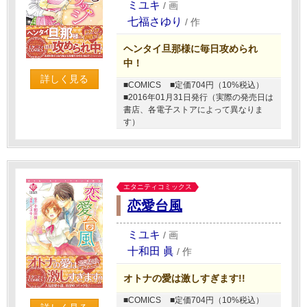
ミユキ
/
画
七福さゆり
/
作
ヘンタイ旦那様に毎日攻められ
中！
詳しく見る
■COMICS
■定価704円（10%税込）
■2016年01月31日発行（実際の発売日は
書店、各電子ストアによって異なりま
す）
エタニティコミックス
恋愛台風
ミユキ
/
画
十和田 眞
/
作
オトナの愛は激しすぎます!!
■COMICS
■定価704円（10%税込）