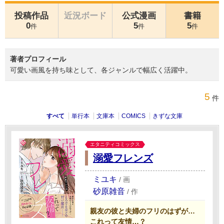
投稿作品
近況ボード
公式漫画
書籍
0
5
5
件
件
件
著者プロフィール
可愛い画風を持ち味として、各ジャンルで幅広く活躍中。
5
件
すべて
単行本
文庫本
COMICS
きずな文庫
エタニティコミックス
溺愛フレンズ
ミユキ
/
画
砂原雑音
/
作
親友の彼と夫婦のフリのはずが…
これって友情…？