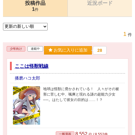
投稿作品
近況ボード
1
件
1
件
少年向け
連載中
お気に入りに追加
28
ここは怪獣戦線
播磨ハコ太郎
地球は怪獣に脅かされている！ 人々がその被
害に苦しむ中、颯爽と現れる謎の超能力少女
──。はたして彼女の目的は……！？
8,552
一般漫画
位 / 8,552件