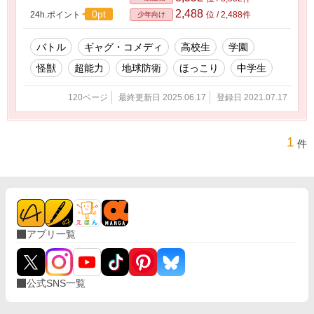
2,488
0pt
24h.ポイント
位 / 2,488件
少年向け
バトル
ギャグ・コメディ
高校生
学園
怪獣
超能力
地球防衛
ほっこり
中学生
120ページ
最終更新日 2025.06.17
登録日 2021.07.17
1
件
アプリ一覧
公式SNS一覧