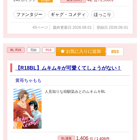
ファンタジー
ギャグ・コメディ
ほっこり
45ページ
最終更新日 2026.08.01
登録日 2026.06.01
BL R18
完結
R18
お気に入りに追加
853
【R18BL】ムキムキが可愛くてしょうがない！
黄苺ちゃもも
人見知りな幼馴染みとのムキムキBL
1,406
BL漫画
位 / 1,406件