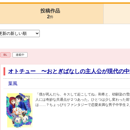
投稿作品
2
件
BL
連載中
オトチュー 〜おとぎばなしの主人公が現代の中
葉風
「僕が死んだら、キスして起こしてね」和希と、幼馴染の雪
人には奇妙な共通点が２つあった。ひとつは少し変わった前
は……？ちょっぴりファンタジーで恋愛未満な男子中学生２