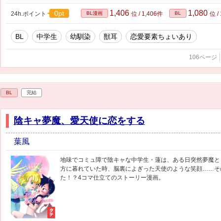
1,406
1,080
0pt
24h.ポイント
BL漫画
位 / 1,406件
BL
位 /
BL
中学生
幼馴染
獣耳
恋愛要素ちょいあり
106ページ
BL
完結
陰キャ夢魔、愛天使に恋をする
葉風
地味でコミュ障で陰キャな中学生・蓮は、ある日突然夢魔と
方に暮れていた時、脳裏によぎった天使のような笑顔……そ
た！？4コマ仕立てのストーリー漫画。