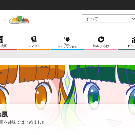
Web
稿漫画
レンタル
絵本ひろば
ビジ
コンテンツ大賞
葉風
画を趣味ではじめました