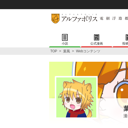
小説
公式漫画
投
TOP
>
葉風
>
Webコンテンツ
漫