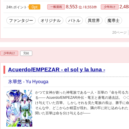
8,553
2,4
0pt
24h.ポイント
一般漫画
位 / 8,553件
少年向け
ファンタジー
オリジナル
バトル
異世界
魔導士
20ページ
少年向け
完結
Acuerdo/EMPEZAR - el sol y la luna -
氷華悠 - Yu Hyouga
かつて女神が創った神竜族である一人・百華の『命を司る力
る―― Acuerdo/EMPEZAR外伝・竜王と蒼竜の過去話。
け与えていた百華。 しかしそれを見た竜族の長は、勝手に
そんな中、どこからか精霊が現れ、隣の牢に封じ込められた
聞いた百華は命を分け与えるが――