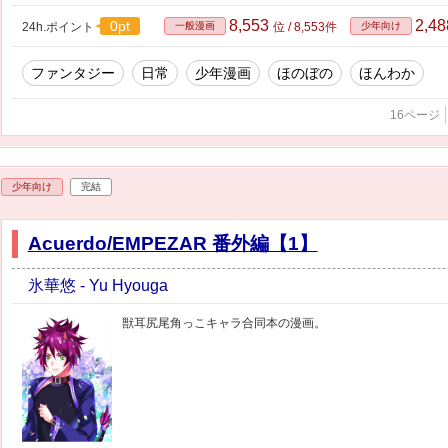
8,553
2,4
0pt
24h.ポイント
一般漫画
位 / 8,553件
少年向け
ファンタジー
日常
少年漫画
ほのぼの
ほんわか
16ページ
少年向け
完結
Acuerdo/EMPEZAR 番外編【1】
氷華悠 - Yu Hyouga
獣耳尻尾角っこキャラ合同本の漫画。