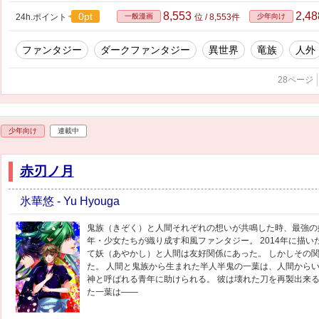
8,553
2,4
0pt
24h.ポイント
一般漫画
位 / 8,553件
少年向け
ファンタジー
ダークファンタジー
異世界
竜族
人外
28ページ
少年向け
連載中
赤刃ノ月
氷華悠 - Yu Hyouga
鬼族（きぞく）と人間それぞれの想いが共鳴した時、最強の
年・少女たちが織り成す和風ファンタジー。 2014年に描い
て妖（あやかし）と人間は友好関係にあった。 しかしその
た。 人間と鬼族から生まれた半人半鬼の一葉は、人間からい
神と呼ばれる青年に助けられる。 彼は壊れた刀を再製出来る
た一葉は――