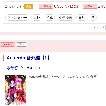
8,553
2,4
0pt
24h.ポイント
一般漫画
位 / 8,553件
少年向け
ファンタジー
人外
和風
少年漫画
日常
鬼
9ページ
少年向け
完結
Acuerdo 番外編【1】
氷華悠 - Yu Hyouga
Acuerdo番外編。アデルとアリスのバレンタイン漫画。