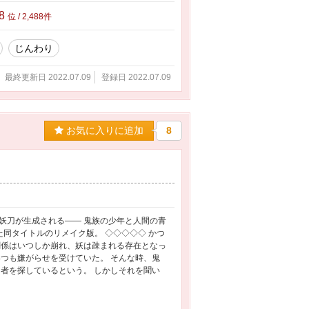
88
位 / 2,488件
じんわり
最終更新日 2022.07.09
登録日 2022.07.09
お気に入りに追加
8
妖刀が生成される―― 鬼族の少年と人間の青
た同タイトルのリメイク版。 ◇◇◇◇◇ かつ
関係はいつしか崩れ、妖は疎まれる存在となっ
つも嫌がらせを受けていた。 そんな時、鬼
者を探しているという。 しかしそれを聞い