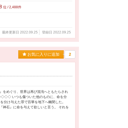
88
位 / 2,488件
最終更新日 2022.09.25
登録日 2022.09.25
お気に入りに追加
2
』をめぐり、世界は再び混沌へともたらされ
 ◇◇◇◇◇ いつも傷ついた他のものに、命を分
命を分け与えた罪で百華を地下へ幽閉した。
『神石』に命を与えて欲しいと言う。 それを