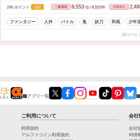
8,553
2,4
0pt
24h.ポイント
一般漫画
位 / 8,553件
少年向け
ファンタジー
人外
バトル
鬼
妖刀
和風
少年
22ページ
アプリ一覧
ご利用について
会社
利用規約
会社
アルファコイン利用規約
IR情