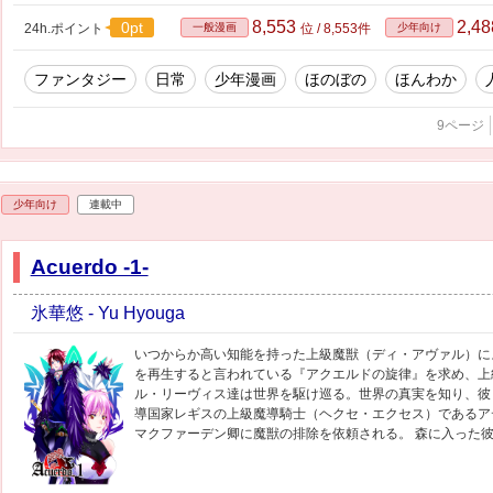
8,553
2,4
0pt
24h.ポイント
一般漫画
位 / 8,553件
少年向け
ファンタジー
日常
少年漫画
ほのぼの
ほんわか
9ページ
少年向け
連載中
Acuerdo -1-
氷華悠 - Yu Hyouga
いつからか高い知能を持った上級魔獣（ディ・アヴァル）に
を再生すると言われている『アクエルドの旋律』を求め、上
ル・リーヴィス達は世界を駆け巡る。世界の真実を知り、彼ら
導国家レギスの上級魔導騎士（ヘクセ・エクセス）であるア
マクファーデン卿に魔獣の排除を依頼される。 森に入った