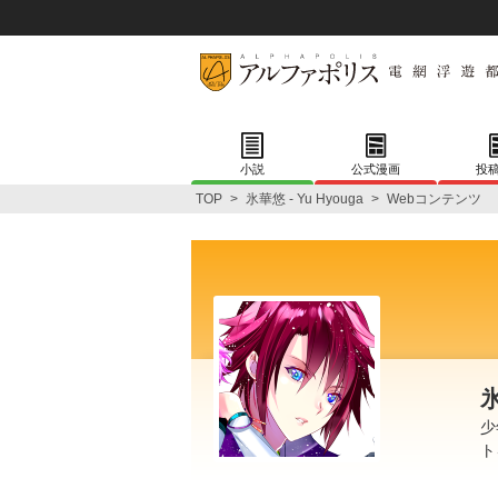
小説
公式漫画
投
TOP
>
氷華悠 - Yu Hyouga
>
Webコンテンツ
氷
少
ト