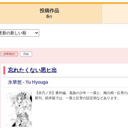
投稿作品
6
件
少年向け
完結
忘れたくない思ヒ出
氷華悠 - Yu Hyouga
【赤刃ノ月】番外編。鬼族の少年・一葉と、梅の精・紅誉の思い
新刊。紙本版では、一葉と紅誉の設定画などあります。