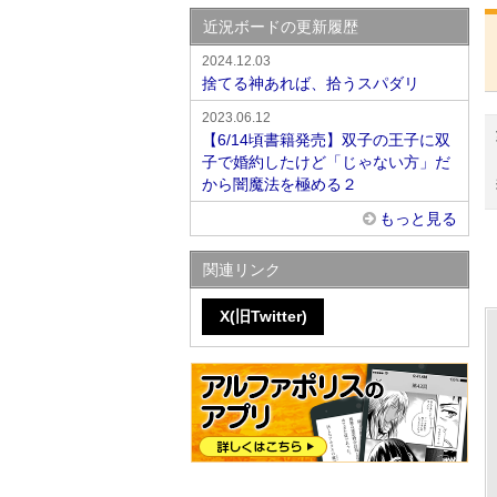
近況ボードの更新履歴
2024.12.03
捨てる神あれば、拾うスパダリ
2023.06.12
【6/14頃書籍発売】双子の王子に双
子で婚約したけど「じゃない方」だ
から闇魔法を極める２
もっと見る
関連リンク
X(旧Twitter)