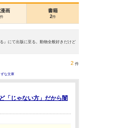
式漫画
書籍
2
件
件
る』にて出版に至る。動物全般好きだけど
2
件
きずな文庫
ど「じゃない方」だから闇