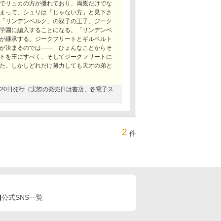
でリュカの方が優れており、両親だけでな
まって、シュリは「じゃない方」と見下さ
「リンデンベルク」の双子の王子、ジーク
学園に編入することになる。「リンデンベ
が継承する。ジークフリートとギルベルト
が決まるのでは――」ひょんなことからそ
トを王にすべく、そしてジークフリートに
た。しかしどれだけ努力しても天才の弟と
10月20日発行（実際の発売日は書店、各電子ス
2
件
公式SNS一覧