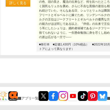
の色、頭の良さ、魔法の出来など、何を比べたところ
詳しく見る
く国民もリュカを褒め、さらに不吉な黒猫の迷信も相
れ続けていた。そんなある日、シュリとリュカは隣国
フリートとギルベルトに嫁ぐため、リンデンベルクの
ルクの王位はジークフリートとギルベルトの優秀な方
の能力がほぼ同じである以上、『伴侶』の出来で王位
う耳にしたシュリは、婚約者候補であるジークフリー
捨てられないように、一生懸命勉強に身を尽くし始め
の差は広がる一方で――
■単行本
■定価1,430円（10%税込）
■2022年
トアによって異なります）
アプリ一覧