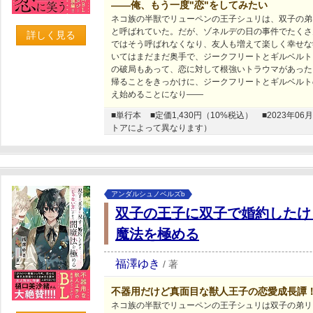
――俺、もう一度"恋"をしてみたい
ネコ族の半獣でリューペンの王子シュリは、双子の弟
と呼ばれていた。だが、ゾネルデの日の事件でたくさ
詳しく見る
ではそう呼ばれなくなり、友人も増えて楽しく幸せな
いてはまだまだ奥手で、ジークフリートとギルベルト
の破局もあって、恋に対して根強いトラウマがあった
帰ることをきっかけに、ジークフリートとギルベルト
え始めることになり――
■単行本
■定価1,430円（10%税込）
■2023年
トアによって異なります）
アンダルシュノベルズb
双子の王子に双子で婚約したけ
魔法を極める
福澤ゆき
/
著
不器用だけど真面目な獣人王子の恋愛成長譚
ネコ族の半獣でリューペンの王子シュリは双子の弟リ