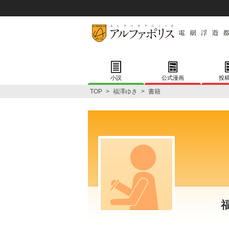
小説
公式漫画
投
TOP
>
福澤ゆき
>
書籍