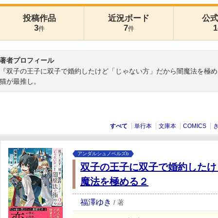
投稿作品
近況ボード
公
3
7
1
件
件
著者プロフィール
『双子の王子に双子で婚約したけど「じゃない方」だから闇魔法を極め
猫が最推し。
すべて
単行本
文庫本
COMICS
アンダルシュノベルズb
双子の王子に双子で婚約したけ
魔法を極める２
福澤ゆき
/
著