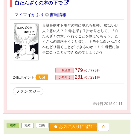
白たんざくの木の下で
マイマイかぶり
書籍情報
母親を探すトモヤの前に現れる死神。 彼はいい
人？悪い人？？ 母を探す手掛かりとして、「白
たんざくの木」へ行くことを教えてもらう。 た
くさんの誘惑をくぐり抜け、トモヤは白たんざく
へたどり着くことが できるのか！！？ 母親に無
事に会うことができるのでしょうか？
779
一般漫画
位 / 779件
231
0pt
24h.ポイント
位 / 231件
少年向け
ファンタジー
登録日 2015.04.11
絵本
完結
短編
お気に入りに追加
0