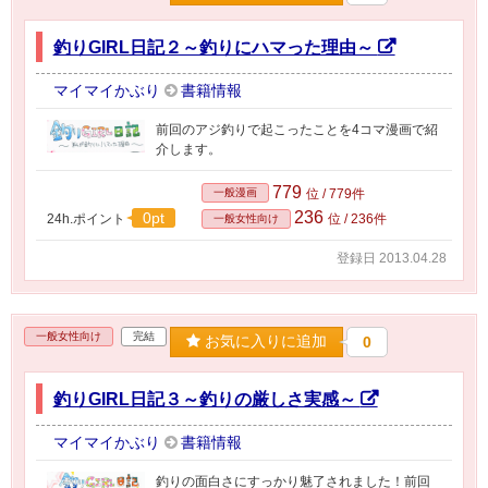
釣りGIRL日記２～釣りにハマった理由～
マイマイかぶり
書籍情報
前回のアジ釣りで起こったことを4コマ漫画で紹
介します。
779
一般漫画
位 / 779件
236
0pt
24h.ポイント
位 / 236件
一般女性向け
登録日 2013.04.28
一般女性向け
完結
お気に入りに追加
0
釣りGIRL日記３～釣りの厳しさ実感～
マイマイかぶり
書籍情報
釣りの面白さにすっかり魅了されました！前回