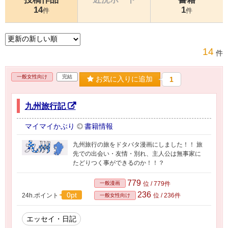
14
1
件
件
14
件
一般女性向け
完結
お気に入りに追加
1
九州旅行記
マイマイかぶり
書籍情報
九州旅行の旅をドタバタ漫画にしました！！ 旅
先での出会い・友情・別れ、主人公は無事家に
たどりつく事ができるのか！！？
779
一般漫画
位 / 779件
236
0pt
24h.ポイント
位 / 236件
一般女性向け
エッセイ・日記