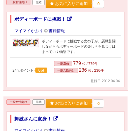
一般女性向け
完結
お気に入りに追加
0
ボディーボードに挑戦！
マイマイかぶり
書籍情報
ボディーボードに挑戦する女の子が、悪戦苦闘
しながらもボディーボードの楽しさを見つけは
まっていく物語です。
779
一般漫画
位 / 779件
236
0pt
24h.ポイント
位 / 236件
一般女性向け
登録日 2012.04.04
一般女性向け
完結
お気に入りに追加
0
舞妓さんに変身！
マイマイかぶり
書籍情報