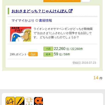
おおさまどっち？じゃんけんぽん
マイマイかぶり
書籍情報
ライオンとオオサマペンギンがどっちが動物園
で”おおさま”にふさわしいか競争するお話しで
す。 どちらが勝ったのでしょうか？
22,260
小説
位 / 22,260件
59
0pt
24h.ポイント
位 / 59件
絵本
登録日 2016.07.23
14
件