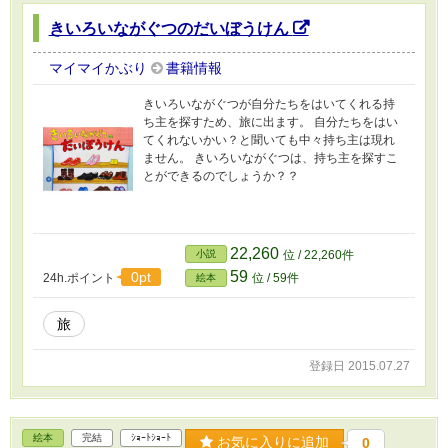
きいろいながぐつのだいぼうけん
マイマイかぶり
書籍情報
きいろいながぐつが自分たちをはいてくれる持
ち主を探すため、旅に出ます。 自分たちをはい
てくれないかい？と聞いても中々持ち主は現れ
ません。 きいろいながぐつは、持ち主を探すこ
とができるのでしょうか？？
22,260
小説
位 / 22,260件
59
0pt
24h.ポイント
位 / 59件
絵本
旅
登録日 2015.07.27
絵本
完結
ｼｮｰﾄｼｮｰﾄ
お気に入りに追加
0