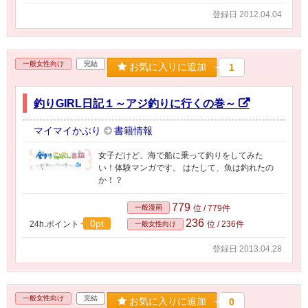
登録日 2012.04.04
一般女性向け
完結
お気に入りに追加
1
釣りGIRL日記１～アジ釣りに行くの巻～
マイマイかぶり
書籍情報
女子だけど、海で船に乗って釣りをしてみた
い！体験マンガです。 はたして、魚は釣れたの
か！？
779
一般漫画
位 / 779件
236
0pt
24h.ポイント
位 / 236件
一般女性向け
登録日 2013.04.28
一般女性向け
完結
お気に入りに追加
0