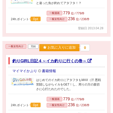
と違った魚が釣れてアタフタ！？
779
一般漫画
位 / 779件
236
0pt
24h.ポイント
位 / 236件
一般女性向け
登録日 2013.04.28
一般女性向け
完結
お気に入りに追加
0
釣りGIRL日記４～イカ釣りに行くの巻～
マイマイかぶり
書籍情報
はじめてのイカ釣りにアタフタもMAX（汗 悪戦
苦闘しながらイカをGET！し、周りの方の親切
さに心打たれたのでした。
779
一般漫画
位 / 779件
236
0pt
24h.ポイント
位 / 236件
一般女性向け