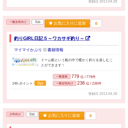
登録日 2013.04.28
一般女性向け
完結
お気に入りに追加
0
釣りGIRL日記５～ワカサギ釣り～
マイマイかぶり
書籍情報
ドーム船という船の中で暖かく釣りを楽しむこ
とができます！
779
一般漫画
位 / 779件
236
0pt
24h.ポイント
位 / 236件
一般女性向け
登録日 2013.04.28
少年向け
完結
お気に入りに追加
0