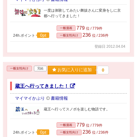
一度は体験してみたい舞妓さんに変身をしに京
都へ行ってきました！
779
一般漫画
位 / 779件
236
0pt
24h.ポイント
位 / 236件
一般女性向け
登録日 2012.04.04
一般女性向け
完結
お気に入りに追加
0
蔵王へ行ってきました！
マイマイかぶり
書籍情報
蔵王へ行ってスノボを楽しむ物語です。
779
一般漫画
位 / 779件
236
0pt
24h.ポイント
位 / 236件
一般女性向け