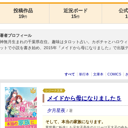
投稿作品
近況ボード
公
19
15
1
件
件
著者プロフィール
神無月生まれの千葉県在住。趣味はタロット占い。カボチャとハロウィン
ットで小説を書き始め、2015年『メイドから母になりました』で出版
すべて
単行本
文庫本
COMICS
レジーナ文庫
メイドから母になりました５
夕月星夜
/
著
そして、本当の家族になります。
異世界に転生した元女子高生のリリーは王太子の命を