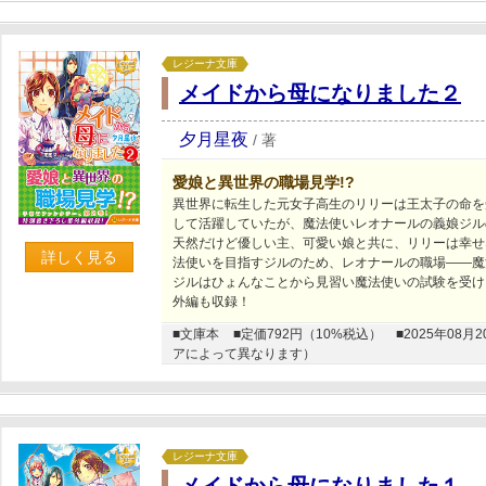
レジーナ文庫
メイドから母になりました２
夕月星夜
/
著
愛娘と異世界の職場見学!?
異世界に転生した元女子高生のリリーは王太子の命を
して活躍していたが、魔法使いレオナールの義娘ジル
天然だけど優しい主、可愛い娘と共に、リリーは幸せ
詳しく見る
法使いを目指すジルのため、レオナールの職場――魔
ジルはひょんなことから見習い魔法使いの試験を受け
外編も収録！
■文庫本
■定価792円（10%税込）
■2025年0
アによって異なります）
レジーナ文庫
メイドから母になりました１