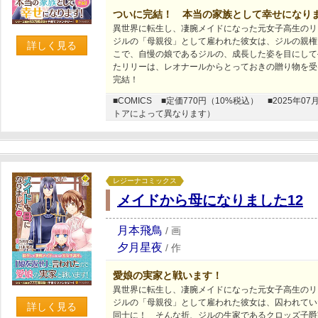
ついに完結！ 本当の家族として幸せになり
異世界に転生し、凄腕メイドになった元女子高生のリ
ジルの「母親役」として雇われた彼女は、ジルの親権
詳しく見る
こで、自慢の娘であるジルの、成長した姿を目にして
たリリーは、レオナールからとっておきの贈り物を受
完結！
■COMICS
■定価770円（10%税込）
■2025年
トアによって異なります）
レジーナコミックス
メイドから母になりました12
月本飛鳥
/
画
夕月星夜
/
作
愛娘の実家と戦います！
異世界に転生し、凄腕メイドになった元女子高生のリ
ジルの「母親役」として雇われた彼女は、囚われてい
詳しく見る
同士に！ そんな折、ジルの生家であるクロッズ子爵