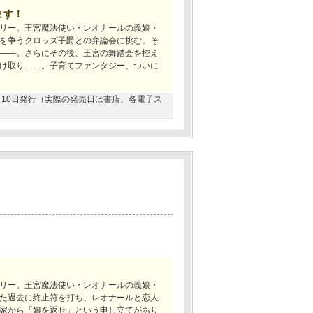
ます！
リー。王宮魔法使い・レオナールの義娘・
を争うクロッズ子爵との弁論会に挑む。そ
――。さらにその後、王宮の舞踏会を控え
け取り……。子育てファンタジー、ついに
07月10日発行（実際の発売日は書店、各電子ス
リー。王宮魔法使い・レオナールの義娘・
た過去に終止符を打ち、レオナールと恋人
家から「娘を返せ」という申し立てがあり