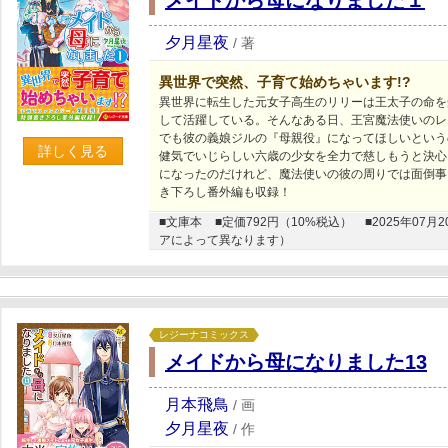
夕月星夜
/
著
異世界で突然、子育て始めちゃいます!?
異世界に転生した元女子高生のリリーは王太子の命を
して活躍している。そんなある日、王宮魔法使いのレ
でも彼の義娘ジルの『母親役』になってほしいという
詳しく見る
健気でいじらしい六歳の少女を全力で慈しもうと決心
になったのだけれど、魔法使いの彼の周りでは面倒事
き下ろし番外編も収録！
■文庫本
■定価792円（10%税込）
■2025年0
アによって異なります）
レジーナコミックス
メイドから母になりました13
月本飛鳥
/
画
夕月星夜
/
作