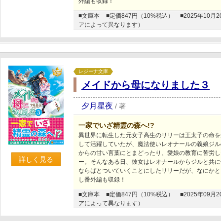
外編も収録！
■文庫本
■定価847円（10%税込）
■2025年1
アによって異なります）
レジーナ文庫
メイドから母になりました３
夕月星夜
/
著
一家でいざ精霊の森へ!?
異世界に転生した元女子高生のリリーは王太子の命を
して活躍していたが、魔法使いレオナールの義娘ジル
からの甘い言葉にとまどったり、愛娘の教育に苦労し
詳しく見る
ー。そんなある日、彼女はレオナールからジルと共に
ならばとついていくことにしたリリーだが、なにかと
し番外編も収録！
■文庫本
■定価847円（10%税込）
■2025年0
アによって異なります）