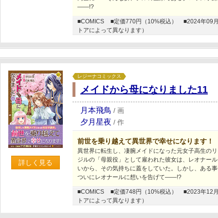
――!?
■COMICS
■定価770円（10%税込）
■2024年
トアによって異なります）
レジーナコミックス
メイドから母になりました11
月本飛鳥
/
画
夕月星夜
/
作
前世を乗り越えて異世界で幸せになります！
異世界に転生し、凄腕メイドになった元女子高生のリ
ジルの「母親役」として雇われた彼女は、レオナール
詳しく見る
いから、その気持ちに蓋をしていた。しかし、ある事
ついにレオナールに想いを告げて――!?
■COMICS
■定価748円（10%税込）
■2023年
トアによって異なります）