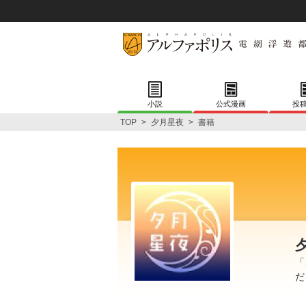
小説
公式漫画
投
TOP
>
夕月星夜
>
書籍
「
だ