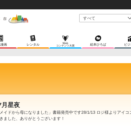
Web
稿漫画
レンタル
絵本ひろば
ビジ
コンテンツ大賞
夕月星夜
メイドから母になりました」書籍発売中です28/1/13 ロジ様よりアイコ
きました、ありがとうございます！