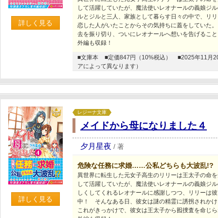
して活躍していたが、魔法使いレオナールの義娘ジル
ルとジルと三人、家族として暮らす日々の中で、リリ
詳しく見る
恋した人がいたことからその気持ちに蓋をしていた。
去を振り切り、ついにレオナールへ想いを告げること
外編も収録！
■文庫本
■定価847円（10%税込）
■2025年1
アによって異なります）
レジーナ文庫
メイドから母になりました４
夕月星夜
/
著
危険な任務に求婚……公私どちらも大波乱!?
異世界に転生した元女子高生のリリーは王太子の命を
して活躍していたが、魔法使いレオナールの義娘ジル
しくしてくれるレオナールに感謝しつつ、リリーは彼
詳しく見る
中！ そんなある日、彼女は謎の精霊に誘拐されかけ
これがきっかけで、彼女は王太子から囮捜査を命じら