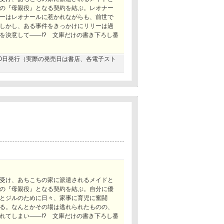
の『母親役』となる契約を結ぶ。レオナー
ーはレオナールに惹かれながらも、前世で
しかし、ある事件をきっかけにリリーは過
を決意して――!? 文庫だけの書き下ろし番
1月20日発行（実際の発売日は書店、各電子スト
受け、あちこちの家に派遣されるメイドと
の『母親役』となる契約を結ぶ。自分に優
とジルのために日々、家事に育児に奮闘
る。なんとかその場は逃れられたものの、
れてしまい――!? 文庫だけの書き下ろし番