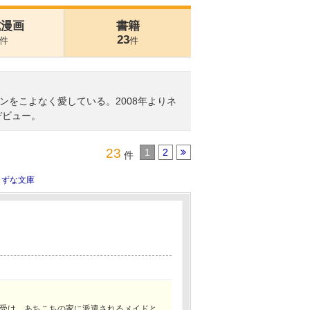
式漫画
書籍
23
件
件
をこよなく愛している。2008年よりネ
デビュー。
23
1
2
件
きずな文庫
受け、あちこちの家に派遣されるメイドと