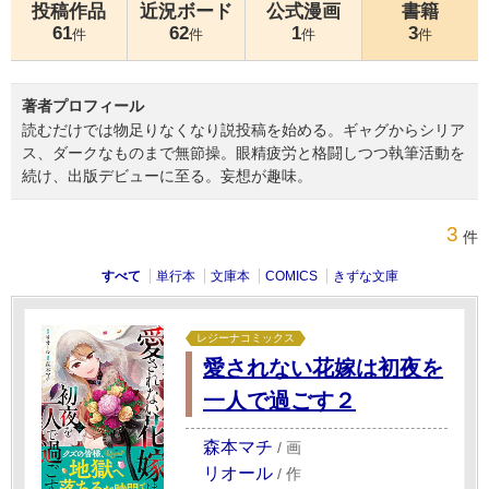
投稿作品
近況ボード
公式漫画
書籍
61
62
1
3
件
件
件
件
著者プロフィール
読むだけでは物足りなくなり説投稿を始める。ギャグからシリア
ス、ダークなものまで無節操。眼精疲労と格闘しつつ執筆活動を
続け、出版デビューに至る。妄想が趣味。
3
件
すべて
単行本
文庫本
COMICS
きずな文庫
レジーナコミックス
愛されない花嫁は初夜を
一人で過ごす２
森本マチ
/
画
リオール
/
作