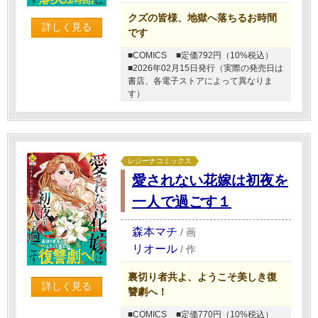
クズの皆様、地獄へ落ちるお時間
詳しく見る
です
■COMICS
■定価792円（10%税込）
■2026年02月15日発行（実際の発売日は
書店、各電子ストアによって異なりま
す）
レジーナコミックス
愛されない花嫁は初夜を
一人で過ごす１
森本マチ
/
画
リオール
/
作
裏切り者共よ、ようこそ美しき復
詳しく見る
讐劇へ！
■COMICS
■定価770円（10%税込）