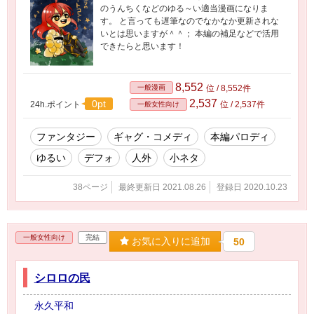
のうんちくなどのゆる～い適当漫画になりま
す。 と言っても遅筆なのでなかなか更新されな
いとは思いますが＾＾； 本編の補足などで活用
できたらと思います！
8,552
一般漫画
位 / 8,552件
2,537
0pt
24h.ポイント
位 / 2,537件
一般女性向け
ファンタジー
ギャグ・コメディ
本編パロディ
ゆるい
デフォ
人外
小ネタ
38ページ
最終更新日 2021.08.26
登録日 2020.10.23
一般女性向け
完結
お気に入りに追加
50
シロロの民
永久平和