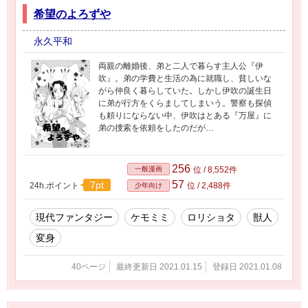
希望のよろずや
永久平和
両親の離婚後、弟と二人で暮らす主人公『伊
吹』。弟の学費と生活の為に就職し、貧しいな
がら仲良く暮らしていた。しかし伊吹の誕生日
に弟が行方をくらましてしまいう。警察も探偵
も頼りにならない中、伊吹はとある『万屋』に
弟の捜索を依頼をしたのだが…
256
一般漫画
位 / 8,552件
57
7pt
24h.ポイント
位 / 2,488件
少年向け
現代ファンタジー
ケモミミ
ロリショタ
獣人
変身
40ページ
最終更新日 2021.01.15
登録日 2021.01.08