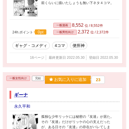
前くらいに描いたしょうも無い下ネタ４コマ。
8,552
一般漫画
位 / 8,552件
2,372
0pt
24h.ポイント
位 / 2,372件
一般男性向け
ギャグ・コメディ
4コマ
便所神
16ページ
最終更新日 2022.05.30
登録日 2022.05.30
一般女性向け
完結
お気に入りに追加
23
ギーナ
永久平和
孤独な少年リッケには秘密の『友達』が居た。
その『友達』だけがリッケの心の支えだった
が、ある日その『友達』の存在がバレてしま