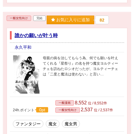
一般女性向け
完結
お気に入りに追加
82
誰かの願いが叶う時
永久平和
母親の病を治してもらう為、何でも願いを叶え
てくれる『星祭り』の名を持つ魔女ヨルティー
チェを訪ねたロシオだったが、ヨルティーチェ
は「二度と魔法は使わない」と言い…
8,552
一般漫画
位 / 8,552件
2,537
0pt
24h.ポイント
位 / 2,537件
一般女性向け
ファンタジー
魔女
魔女男