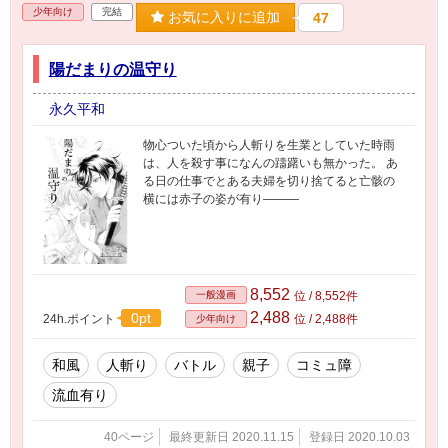
少年向け
完結
お気に入りに追加
47
陽だまりの温守り
永久平和
物心ついた頃から人斬りを生業としていた時雨
は、人を殺す事になんの躊躇いも無かった。 あ
る日の仕事でとある夫婦を切り捨てると亡骸の
横には赤子の姿が有り―――
8,552
一般漫画
位 / 8,552件
2,488
0pt
24h.ポイント
位 / 2,488件
少年向け
和風
人斬り
バトル
親子
コミュ障
流血有り
40ページ
最終更新日 2020.11.15
登録日 2020.10.03