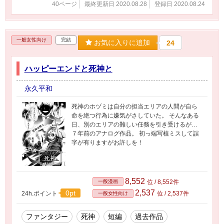
40ページ
最終更新日 2020.08.28
登録日 2020.08.24
一般女性向け
完結
お気に入りに追加
24
ハッピーエンドと死神と
永久平和
死神のホヅミは自分の担当エリアの人間が自ら
命を絶つ行為に嫌気がさしていた。 そんなある
日、別のエリアの難しい任務を引き受けるが…
７年前のアナログ作品。 初っ端写植ミスして誤
字が有りますがお許しを！
8,552
一般漫画
位 / 8,552件
2,537
0pt
24h.ポイント
位 / 2,537件
一般女性向け
ファンタジー
死神
短編
過去作品