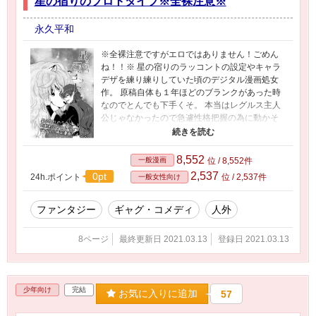
星の宿りのプロトタイプ※全裸注意※
永久平和
※全裸注意ですがエロではありません！ごめん
ね！！※ 星の宿りのラッコントの設定やキャラ
デザを練り練りしていた頃のデジタル漫画処女
作。 原稿自体も１年ほどのブランクがあった時
なのでとんでも下手くそ。 本当はレグルス主人
公じゃなかったので急遽性格把握の為に動かそ
うと描いたのですが… 何故か服を着ていなかっ
た(爆)当時は20代後半設定だったので老けていま
す。(現在のは18歳) シャトも今より元気です(笑)
8,552
一般漫画
位 / 8,552件
コマ割りすらデジタルで出来ないレベルでした
2,537
0pt
24h.ポイント
位 / 2,537件
一般女性向け
が楽しんで頂けたら幸いです…！
ファンタジー
ギャグ・コメディ
人外
8ページ
最終更新日 2021.03.13
登録日 2021.03.13
少年向け
完結
お気に入りに追加
57