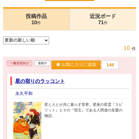
投稿作品
近況ボード
10
71
件
件
10
件
一般女性向け
連載中
お気に入りに追加
148
星の宿りのラッコント
永久平和
星と人とが共に暮らす世界。星座の星霊『スピ
リット』とその『宿主』である人間達の友愛の
物語。