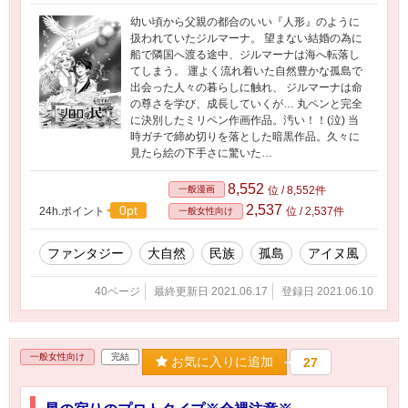
幼い頃から父親の都合のいい『人形』のように
扱われていたジルマーナ。 望まない結婚の為に
船で隣国へ渡る途中、ジルマーナは海へ転落し
てしまう。 運よく流れ着いた自然豊かな孤島で
出会った人々の暮らしに触れ、 ジルマーナは命
の尊さを学び、成長していくが… 丸ペンと完全
に決別したミリペン作画作品。汚い！！(泣) 当
時ガチで締め切りを落とした暗黒作品。久々に
見たら絵の下手さに驚いた…
8,552
一般漫画
位 / 8,552件
2,537
0pt
24h.ポイント
位 / 2,537件
一般女性向け
ファンタジー
大自然
民族
孤島
アイヌ風
40ページ
最終更新日 2021.06.17
登録日 2021.06.10
一般女性向け
完結
お気に入りに追加
27