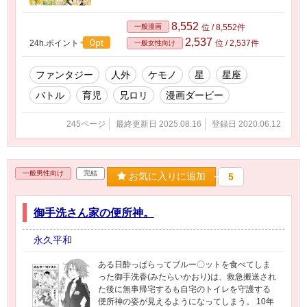
8,552
一般漫画
位 / 8,552件
2,537
0pt
24h.ポイント
位 / 2,537件
一般女性向け
ファンタジー
人外
ケモノ
星
星座
バトル
育児
兄ロリ
漫画ダービー
245ページ
最終更新日 2025.08.16
登録日 2020.06.12
一般男性向け
完結
お気に入りに追加
5
御手洗さん家の便所神。
永久平和
ある日酔っぱらってブルー〇ットを食べてしま
った御手洗香(みたらいかおり)は、救急搬送され
た後に無事帰宅するも自宅のトイレを守護する
便所神の姿が見えるようになってしまう。 10年