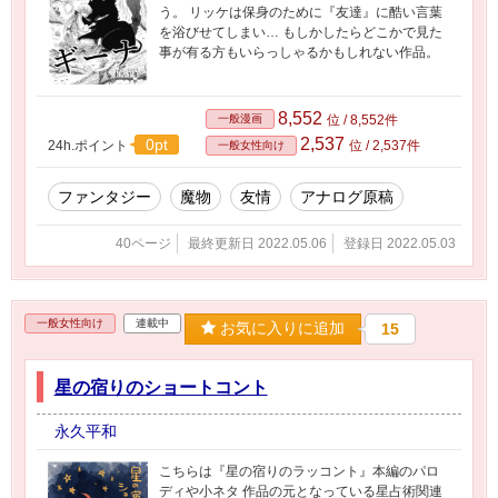
う。 リッケは保身のために『友達』に酷い言葉
を浴びせてしまい… もしかしたらどこかで見た
事が有る方もいらっしゃるかもしれない作品。
8,552
一般漫画
位 / 8,552件
2,537
0pt
24h.ポイント
位 / 2,537件
一般女性向け
ファンタジー
魔物
友情
アナログ原稿
40ページ
最終更新日 2022.05.06
登録日 2022.05.03
一般女性向け
連載中
お気に入りに追加
15
星の宿りのショートコント
永久平和
こちらは『星の宿りのラッコント』本編のパロ
ディや小ネタ 作品の元となっている星占術関連