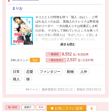
まりお
ネコとヒトの特徴を持つ「猫人（ねと）」と呼
ばれる人々のお話。 黒猫人のドレイクは野良地
区のリーダー、一方白猫人リナは裕書正しき町
の少女。 ケガをして倒れていたところを救って
くれた少女に黒猫人は「礼がしたい」と話しま
す。 野良は治安が悪い地区に住む者たちのた
め、恐れられることがほとんどですが、リナに
はそんな偏見は無く、無邪気にドレイクに答え
ました。 「それじゃあっ！あの桜の木の下で、
8,552
一般漫画
位 / 8,552件
待ち合わせねっ」 メインストーリー、描いたり
2,537
0pt
24h.ポイント
位 / 2,537件
一般女性向け
描かなかったりでございます。自由気ままでご
ざいます。 今後投稿する順番、時系列わやくち
ゃと思います。 別、R18の2人も別タイトルで上
日常
恋愛
ファンタジー
動物
人外
げる予定です。よろしくお願いいたします。🐱
猫人
猫
🐱
94ページ
最終更新日 2022.11.11
登録日 2022.03.11
BL R18
連載中
R18
お気に入りに追加
8