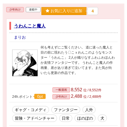
少年向け
連載中
お気に入りに追加
4
うわんこと魔人
まりお
何も考えずにご覧ください。 道に迷った魔人と
目の前に現れたう〇こｘわんこのようなモンス
ター「うわんこ」 2人が織りなすふわふわほんわ
か友情ファンタジーです。 うわんこと魔人の作
画量、差があり過ぎて泣いてます。また気が向
いたら更新の作品です。
8,552
一般漫画
位 / 8,552件
2,488
0pt
24h.ポイント
位 / 2,488件
少年向け
ギャグ・コメディ
ファンタジー
人外
冒険・アドベンチャー
日常
ほのぼの
犬