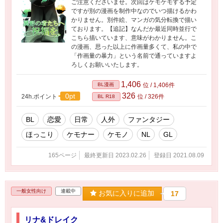
ご注意くださいませ。次回はケモケモする予定
ですが別の漫画を制作中なのでいつ描けるかわ
かりません。別件絵、マンガの気分転換で描い
ております。【追記】なんだか最近同時並行で
こちら描いています、意味がわかりません。こ
の漫画、思った以上に作画量多くて、私の中で
「作画量の暴力」という名前で通っていますよ
ろしくお願いいたします。
1,406
BL漫画
位 / 1,406件
326
0pt
24h.ポイント
位 / 326件
BL R18
BL
恋愛
日常
人外
ファンタジー
ほっこり
ケモナー
ケモノ
NL
GL
165ページ
最終更新日 2023.02.26
登録日 2021.08.09
一般女性向け
連載中
お気に入りに追加
17
リナ&ドレイク