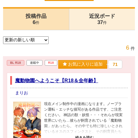
投稿作品
近況ボード
6
37
件
件
6
件
BL R18
連載中
R18
お気に入りに追加
71
魔動物園へようこそ【R18＆全年齢】
まりお
現在メイン制作中の漫画になります。ノープラ
ン運転・エッチな描写がある作品です、ご注意
ください。 神話の獣・妖怪・・・それらが現実
世界にいたら…彼らが飼育されている「魔動物
園」があったら。 その中でも特に珍しいとされ
ているオスのスフィンクスと、その飼育員たち
のお話です。男性も女性もその他の方も、楽し