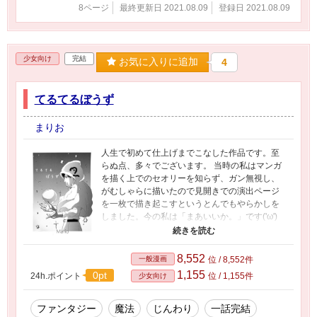
8ページ
最終更新日 2021.08.09
登録日 2021.08.09
少女向け
完結
お気に入りに追加
4
てるてるぼうず
まりお
人生で初めて仕上げまでこなした作品です。至
らぬ点、多々でございます。 当時の私はマンガ
を描く上でのセオリーを知らず、ガン無視し、
がむしゃらに描いたので見開きでの演出ページ
を一枚で描き起こすというとんでもやらかしを
しました。今の私は「まあいいか。」です('ω')
いまでもセオリーはよく理解しておりません。
自由にやっております。 誰かの心に少しでも響
く物語になれたらと思います。 Pixivで上げてい
8,552
一般漫画
位 / 8,552件
るマンガを追って更新しています。
1,155
0pt
24h.ポイント
位 / 1,155件
少女向け
ファンタジー
魔法
じんわり
一話完結