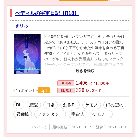
ぺディルの宇宙日記【R18】
まりお
2018年に制作したマンガです。BLカテゴリかは
定かではありません、、、 カテゴリ分けの難し
い作品です(';') 宇宙から来た生殖器を食べる宇宙
生物・ぺディルと、それを拾ってしまった人間
のイヅル。 ほんわか異種族えっちっちファンタ
ジークレイジーマンガです。 続編は途中まで制
作してありますが、その間に別の絵や作品を描
きだしてしまったので公開は未定です…。 作者
はこういうのが大好きです、 性癖の合う方いら
1,406
BL漫画
位 / 1,406件
っしゃれば幸いです。 Pixivにてあげていたマン
326
0pt
24h.ポイント
位 / 326件
BL R18
ガをこちらでも公開しています。 ご興味ござい
ましたらそちらにも是非遊びにいらしてくださ
い、イラスト多めです(*'ω'*)
BL
恋愛
日常
創作BL
ケモノ
ほのぼの
異種族
ファンタジー
宇宙人
ケモナー
69ページ
最終更新日 2021.10.17
登録日 2021.08.10