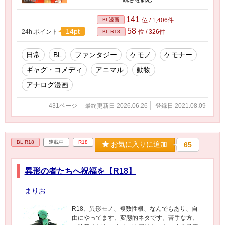
く読んでくださいますと幸いです。 ケモノの漫
画として私が見たい話や描写を描きます。 端的
141
BL漫画
位 / 1,406件
にいいますとケモケモのおちんがとっても見た
58
14pt
24h.ポイント
位 / 326件
BL R18
い！でも外には無かった！そうだ！自分で描こ
う！のノリです。汚れた人間ですごめんなさ
い。 きれいなエロを描きたい、そんなテンショ
日常
BL
ファンタジー
ケモノ
ケモナー
ンで描いておりますよろしくお願いします。
ギャグ・コメディ
アニマル
動物
アナログ漫画
431ページ
最終更新日 2026.06.26
登録日 2021.08.09
BL R18
連載中
R18
お気に入りに追加
65
異形の者たちへ祝福を【R18】
まりお
R18、異形モノ、複数性根、なんでもあり、自
由にやってます、変態的ネタです。苦手な方、