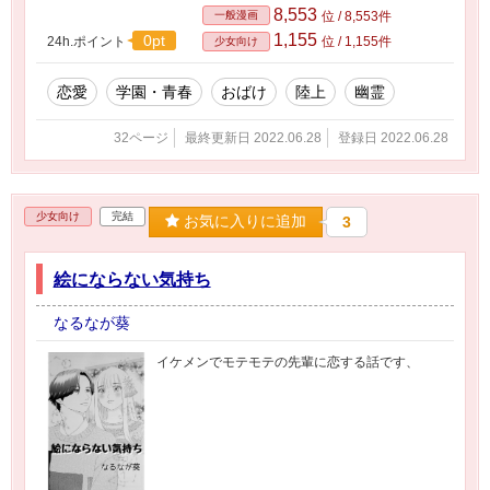
8,553
一般漫画
位 / 8,553件
1,155
0pt
24h.ポイント
位 / 1,155件
少女向け
恋愛
学園・青春
おばけ
陸上
幽霊
32ページ
最終更新日 2022.06.28
登録日 2022.06.28
少女向け
完結
お気に入りに追加
3
絵にならない気持ち
なるなが葵
イケメンでモテモテの先輩に恋する話です、