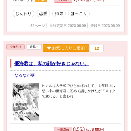
じんわり
恋愛
姉弟
ほっこり
32ページ
最終更新日 2023.06.09
登録日 2023.06.09
少女向け
連載中
お気に入りに追加
12
優海君は、私の顔が好きじゃない。
なるなが葵
ヒカルは入学式でひとめぼれして、１年以上片
想い中の優海君に初めて話しかけたが「メイク
で変わる」と言われ…
8,553
一般漫画
位 / 8,553件