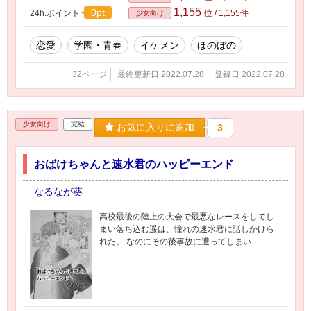
1,155
0pt
24h.ポイント
位 / 1,155件
少女向け
恋愛
学園・青春
イケメン
ほのぼの
32ページ
最終更新日 2022.07.28
登録日 2022.07.28
少女向け
完結
お気に入りに追加
3
おばけちゃんと速水君のハッピーエンド
なるなが葵
高校最後の陸上の大会で最悪なレースをしてし
まい落ち込む遥は、憧れの速水君に話しかけら
れた。 なのにその後事故に遭ってしまい…