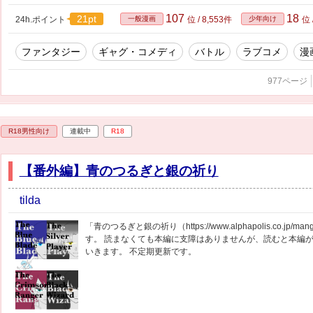
107
18
21pt
24h.ポイント
一般漫画
位 / 8,553件
少年向け
位 
ファンタジー
ギャグ・コメディ
バトル
ラブコメ
漫
977ページ
R18男性向け
連載中
R18
【番外編】青のつるぎと銀の祈り
tilda
「青のつるぎと銀の祈り（https://www.alphapolis.co.jp/ma
す。 読まなくても本編に支障はありませんが、読むと本編
いきます。 不定期更新です。