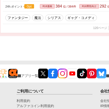
384
292
0pt
24h.ポイント
R18漫画
位 / 384件
R18男性向け
位
ファンタジー
魔法
シリアス
ギャグ・コメディ
120ページ
アプリ一覧
ご利用について
会社
利用規約
会社
アルファコイン利用規約
IR情