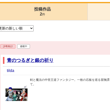
投稿作品
2
件
少年向け
連載中
青のつるぎと銀の祈り
tilda
剣と魔法の中世王道ファンタジー。一枚の石板を巡る冒険譚
て。