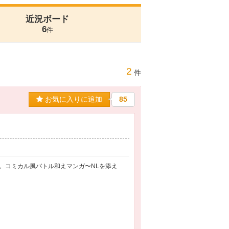
近況ボード
6
件
2
件
お気に入りに追加
85
。コミカル風バトル和えマンガ〜NLを添え