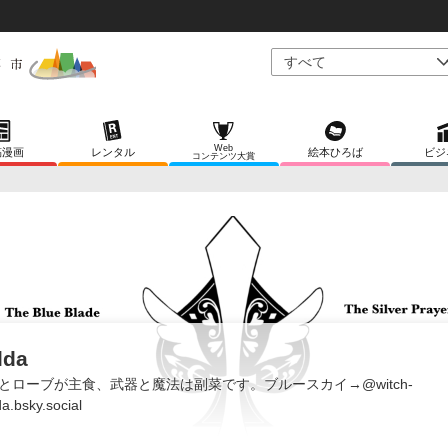
Web
稿漫画
レンタル
絵本ひろば
ビジ
コンテンツ大賞
ilda
とローブが主食、武器と魔法は副菜です。ブルースカイ→@witch-
lda.bsky.social