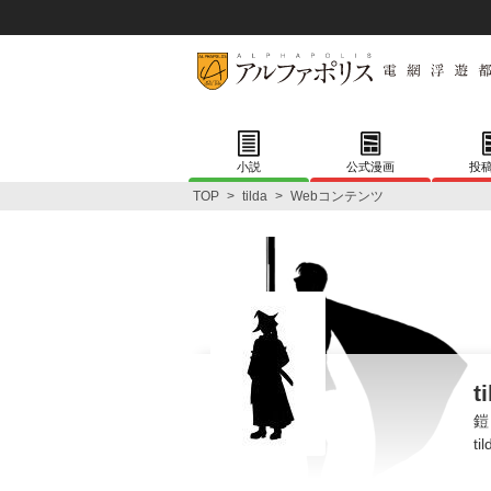
小説
公式漫画
投
TOP
>
tilda
>
Webコンテンツ
t
鎧
ti