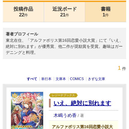
投稿作品
近況ボード
書籍
22
21
1
件
件
件
著者プロフィール
東北在住、「アルファポリス第16回恋愛小説大賞」にて『いえ、
絶対に別れます』が優秀賞、他二作が奨励賞を受賞。趣味はガー
デニングと料理。
1
件
すべて
単行本
文庫本
COMICS
きずな文庫
レジーナブックス
いえ、絶対に別れます
木嶋うめ香
/
著
アルファポリス第16回恋愛小説大