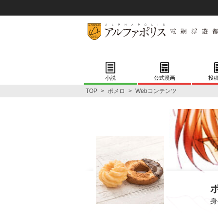
小説
公式漫画
投
TOP
>
ポメロ
>
Webコンテンツ
身