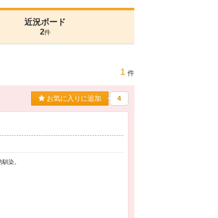
近況ボード
2
件
1
件
お気に入りに追加
4
幼馴染。