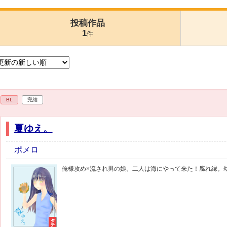
投稿作品
1
件
BL
完結
夏ゆえ。
ポメロ
俺様攻め×流され男の娘。二人は海にやって来た！腐れ縁。