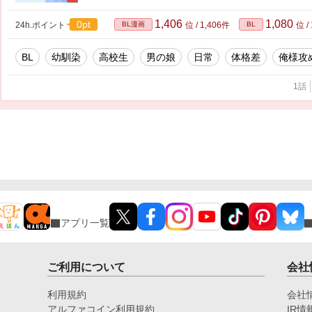
1,406
1,080
0pt
24h.ポイント
BL漫画
位 / 1,406件
BL
位 /
BL
幼馴染
高校生
男の娘
日常
体格差
俺様攻
1話
アプリ一覧
ご利用について
会社
利用規約
会社
アルファコイン利用規約
IR情