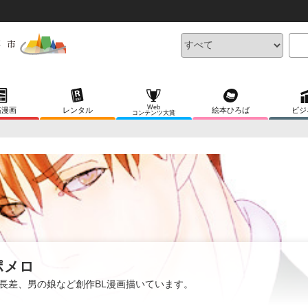
Web
稿漫画
レンタル
絵本ひろば
ビジ
コンテンツ大賞
ポメロ
長差、男の娘など創作BL漫画描いています。