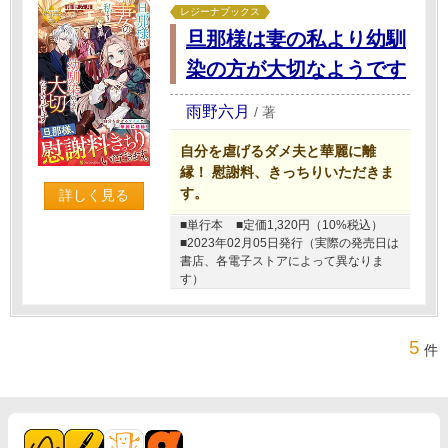
レジーナブックス
旦那様は妻の私より幼馴
染の方が大切なようです
雨野六月
/
著
自分を虐げるダメ夫と華麗に離
縁！ 慰謝料、きっちりいただきま
す。
詳しく見る
■単行本
■定価1,320円（10%税込）
■2023年02月05日発行（実際の発売日は
書店、各電子ストアによって異なりま
す）
5
件