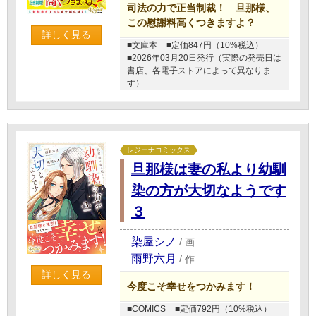
司法の力で正当制裁！ 旦那様、
この慰謝料高くつきますよ？
詳しく見る
■文庫本
■定価847円（10%税込）
■2026年03月20日発行（実際の発売日は
書店、各電子ストアによって異なりま
す）
レジーナコミックス
旦那様は妻の私より幼馴
染の方が大切なようです
３
染屋シノ
/
画
雨野六月
/
作
詳しく見る
今度こそ幸せをつかみます！
■COMICS
■定価792円（10%税込）