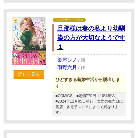
レジーナコミックス
旦那様は妻の私より幼馴
染の方が大切なようです
１
染屋シノ
/
画
雨野六月
/
作
詳しく見る
ひどすぎる新婚生活から脱出しま
す！
■COMICS
■定価770円（10%税込）
■2024年12月05日発行（実際の発売日は
書店、各電子ストアによって異なりま
す）