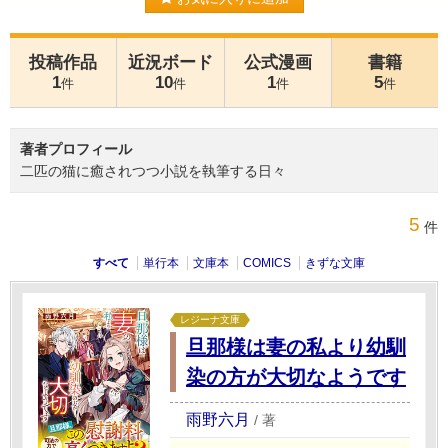
投稿作品
近況ボード
公式漫画
書籍
1
10
1
5
件
件
件
件
著者プロフィール
二匹の猫に癒されつつ小説を執筆する日々
5
件
すべて
単行本
文庫本
COMICS
きずな文庫
レジーナ文庫
旦那様は妻の私より幼馴
染の方が大切なようです
雨野六月
/
著