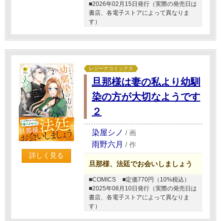
■2026年02月15日発行（実際の発売日は
書店、各電子ストアによって異なりま
す）
レジーナコミックス
旦那様は妻の私より幼馴
染の方が大切なようです
２
染屋シノ
/
画
雨野六月
/
作
詳しく見る
旦那様、法廷でお会いしましょう
■COMICS
■定価770円（10%税込）
■2025年08月10日発行（実際の発売日は
書店、各電子ストアによって異なりま
す）