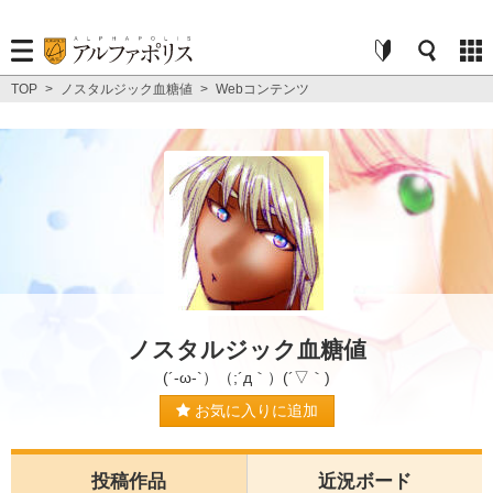
TOP
>
ノスタルジック血糖値
>
Webコンテンツ
ノスタルジック血糖値
(´-ω-`）（;´д｀）(´▽｀)
お気に入りに追加
投稿作品
近況ボード