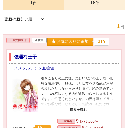
1
18
件
件
1
件
一般女性向け
連載中
お気に入りに追加
310
強運な王子
ノスタルジック血糖値
引きこもりの王女様、美しいだけの王子様、孤
独な魔法使い、殺伐とした日常を送る武官達が
恋愛したりしなかったりします。読み進めてい
くにつれ不快になる方が多数いらっしゃるよう
です。ご注意くださいませ。内容は薄くて長い
のでお暇な時になんとなくお読みいただけれ
ば…。(っ'ω')っTINAMIに2019年からちまちま投
稿している漫画です。(*ᴗˬᴗ)⁾ ⁾
9
一般漫画
位 / 8,555件
6
391pt
24h.ポイント
位 / 2,538件
一般女性向け