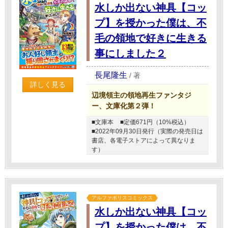
水しか出ない神具【コッ
プ】を授かった僕は、不
毛の領地で好きに生きる
事にしました２
長尾隆生
/
著
詳しく見る
辺境領主の領地再生ファンタジ
ー、文庫化第２弾！
■文庫本
■定価671円（10%税込）
■2022年09月30日発行（実際の発売日は
書店、各電子ストアによって異なりま
す）
アルファポリスコミックス
水しか出ない神具【コッ
プ】を授かった僕は、不