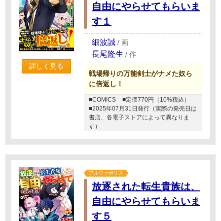
自由にやらせてもらいま
す１
細波誠
/
画
長尾隆生
/
作
詳しく見る
戦場帰りの万能剣士がナメた奴ら
に倍返し！
■COMICS
■定価770円（10%税込）
■2025年07月31日発行（実際の発売日は
書店、各電子ストアによって異なりま
す）
アルファポリス
放逐された転生貴族は、
自由にやらせてもらいま
す５