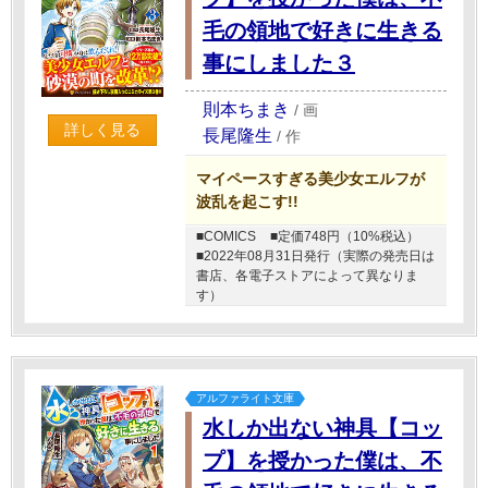
毛の領地で好きに生きる
事にしました３
則本ちまき
/
画
詳しく見る
長尾隆生
/
作
マイペースすぎる美少女エルフが
波乱を起こす!!
■COMICS
■定価748円（10%税込）
■2022年08月31日発行（実際の発売日は
書店、各電子ストアによって異なりま
す）
アルファライト文庫
水しか出ない神具【コッ
プ】を授かった僕は、不