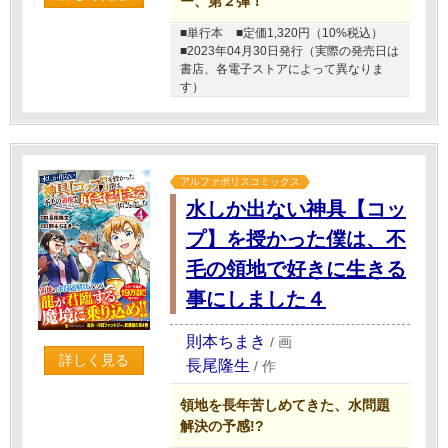
ー、第２弾！
■単行本
■定価1,320円（10%税込）
■2023年04月30日発行（実際の発売日は
書店、各電子ストアによって異なりま
す）
アルファポリスコミックス
水しか出ない神具【コッ
プ】を授かった僕は、不
毛の領地で好きに生きる
事にしました４
則本ちまき
/
画
詳しく見る
長尾隆生
/
作
領地を長年苦しめてきた、水問題
解決の予感!?