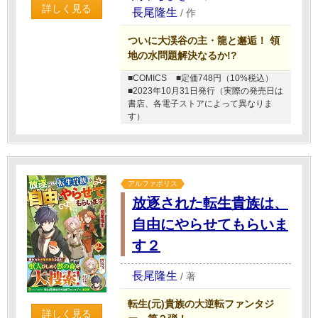
詳しく見る
長尾隆生
/
作
ついに大渓谷の主・龍と邂逅！ 領
地の水問題解決なるか!?
■COMICS
■定価748円（10%税込）
■2023年10月31日発行（実際の発売日は
書店、各電子ストアによって異なりま
す）
アルファポリス
放逐された転生貴族は、
自由にやらせてもらいま
す２
長尾隆生
/
著
転生(元)貴族の大逆転ファンタジ
詳しく見る