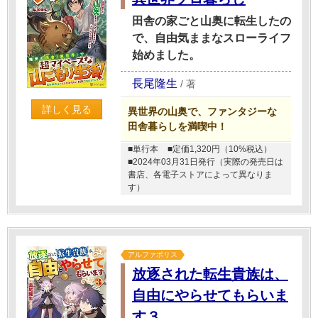
田舎の家ごと山奥に転生したの
で、自由気ままなスローライフ
始めました。
長尾隆生
/
著
詳しく見る
異世界の山奥で、ファンタジーな
田舎暮らしを満喫中！
■単行本
■定価1,320円（10%税込）
■2024年03月31日発行（実際の発売日は
書店、各電子ストアによって異なりま
す）
アルファポリス
放逐された転生貴族は、
自由にやらせてもらいま
す３