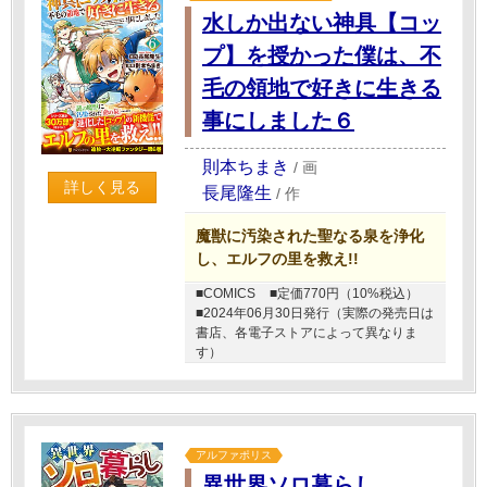
水しか出ない神具【コッ
プ】を授かった僕は、不
毛の領地で好きに生きる
事にしました６
則本ちまき
/
画
詳しく見る
長尾隆生
/
作
魔獣に汚染された聖なる泉を浄化
し、エルフの里を救え!!
■COMICS
■定価770円（10%税込）
■2024年06月30日発行（実際の発売日は
書店、各電子ストアによって異なりま
す）
アルファポリス
異世界ソロ暮らし