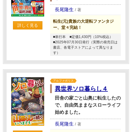
長尾隆生
/
著
転生(元)貴族の大逆転ファンタジ
詳しく見る
ー、堂々完結！
■単行本
■定価1,430円（10%税込）
■2025年07月30日発行（実際の発売日は
書店、各電子ストアによって異なりま
す）
アルファポリス
異世界ソロ暮らし４
田舎の家ごと山奥に転生したの
で、自由気ままなスローライフ
始めました。
長尾隆生
/
著