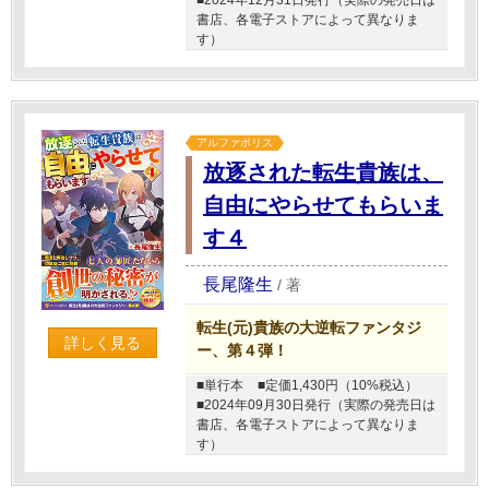
■2024年12月31日発行（実際の発売日は
書店、各電子ストアによって異なりま
す）
アルファポリス
放逐された転生貴族は、
自由にやらせてもらいま
す４
長尾隆生
/
著
転生(元)貴族の大逆転ファンタジ
詳しく見る
ー、第４弾！
■単行本
■定価1,430円（10%税込）
■2024年09月30日発行（実際の発売日は
書店、各電子ストアによって異なりま
す）