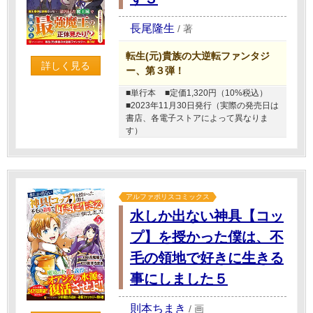
長尾隆生
/
著
転生(元)貴族の大逆転ファンタジ
詳しく見る
ー、第３弾！
■単行本
■定価1,320円（10%税込）
■2023年11月30日発行（実際の発売日は
書店、各電子ストアによって異なりま
す）
アルファポリスコミックス
水しか出ない神具【コッ
プ】を授かった僕は、不
毛の領地で好きに生きる
事にしました５
則本ちまき
/
画