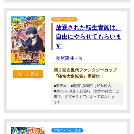
アルファポリス
放逐された転生貴族は、
自由にやらせてもらいま
す
長尾隆生
/
著
第２回次世代ファンタジーカップ
詳しく見る
『痛快大逆転賞』受賞作！
■単行本
■定価1,320円（10%税込）
■2022年10月31日発行（実際の発売日は
書店、各電子ストアによって異なりま
す）
アルファライト文庫