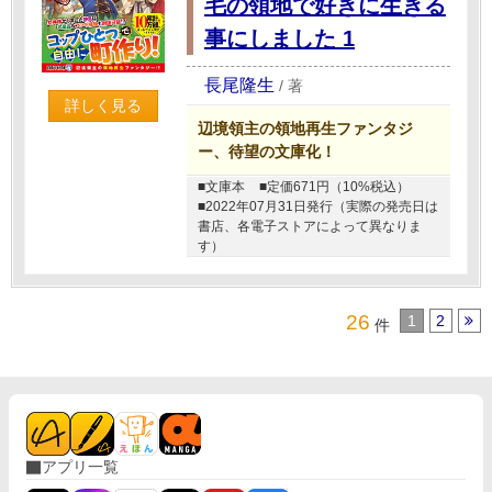
毛の領地で好きに生きる
事にしました 1
長尾隆生
/
著
詳しく見る
辺境領主の領地再生ファンタジ
ー、待望の文庫化！
■文庫本
■定価671円（10%税込）
■2022年07月31日発行（実際の発売日は
書店、各電子ストアによって異なりま
す）
26
1
2
件
アプリ一覧