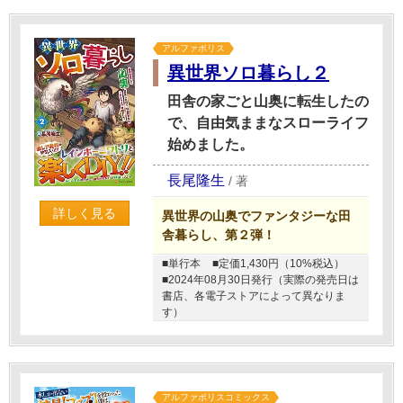
アルファポリス
異世界ソロ暮らし２
田舎の家ごと山奥に転生したの
で、自由気ままなスローライフ
始めました。
長尾隆生
/
著
詳しく見る
異世界の山奥でファンタジーな田
舎暮らし、第２弾！
■単行本
■定価1,430円（10%税込）
■2024年08月30日発行（実際の発売日は
書店、各電子ストアによって異なりま
す）
アルファポリスコミックス