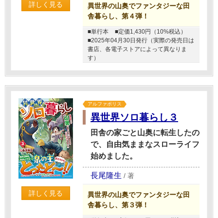
詳しく見る
異世界の山奥でファンタジーな田
舎暮らし、第４弾！
■単行本
■定価1,430円（10%税込）
■2025年04月30日発行（実際の発売日は
書店、各電子ストアによって異なりま
す）
アルファポリス
異世界ソロ暮らし３
田舎の家ごと山奥に転生したの
で、自由気ままなスローライフ
始めました。
長尾隆生
/
著
詳しく見る
異世界の山奥でファンタジーな田
舎暮らし、第３弾！