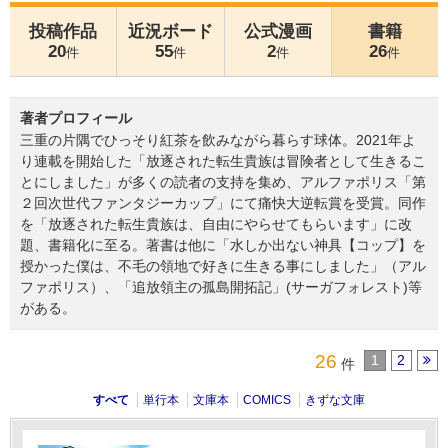
投稿作品
近況ボード
公式漫画
書籍
20
55
2
26
件
件
件
件
著者プロフィール
三重の片隅でひっそり紅茶を飲みながら暮らす球体。2021年よ
り連載を開始した「放逐された転生貴族は冒険者として生きるこ
とにしました」が多くの読者の支持を集め、アルファポリス「第
２回次世代ファンタジーカップ」にて痛快大逆転賞を受賞。同作
を「放逐された転生貴族は、自由にやらせてもらいます」に改
題、書籍化に至る。著書は他に「水しか出ない神具【コップ】を
授かった僕は、不毛の領地で好きに生きる事にしました」（アル
ファポリス）、「追放領主の孤島開拓記」(サーガフォレスト)等
がある。
26
1
2
件
すべて
単行本
文庫本
COMICS
きずな文庫