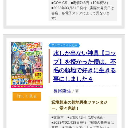
■COMICS
■定価748円（10%税込）
■2023年03月31日発行（実際の発売日は
書店、各電子ストアによって異なりま
す）
アルファライト文庫
水しか出ない神具【コッ
プ】を授かった僕は、不
毛の領地で好きに生きる
事にしました４
長尾隆生
/
著
詳しく見る
辺境領主の領地再生ファンタジ
ー、堂々完結！
■文庫本
■定価671円（10%税込）
■2023年02月28日発行（実際の発売日は
書店、各電子ストアによって異なりま