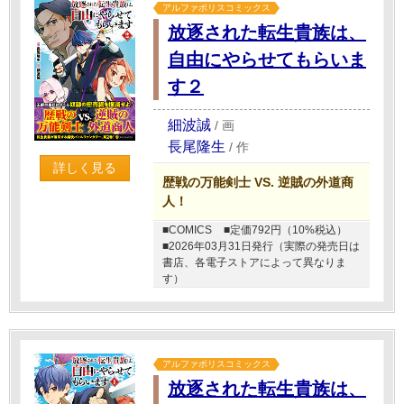
アルファポリスコミックス
放逐された転生貴族は、
自由にやらせてもらいま
す２
細波誠
/
画
長尾隆生
/
作
詳しく見る
歴戦の万能剣士 VS. 逆賊の外道商
人！
■COMICS
■定価792円（10%税込）
■2026年03月31日発行（実際の発売日は
書店、各電子ストアによって異なりま
す）
アルファポリスコミックス
放逐された転生貴族は、