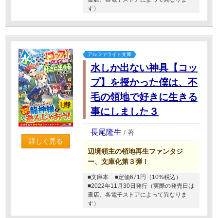
す）
アルファライト文庫
水しか出ない神具【コッ
プ】を授かった僕は、不
毛の領地で好きに生きる
事にしました３
長尾隆生
/
著
詳しく見る
辺境領主の領地再生ファンタジ
ー、文庫化第３弾！
■文庫本
■定価671円（10%税込）
■2022年11月30日発行（実際の発売日は
書店、各電子ストアによって異なりま
す）