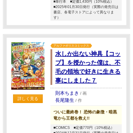
■単行本
■定価1,430円（10%税込）
■2025年01月30日発行（実際の発売日は
書店、各電子ストアによって異なりま
す）
アルファポリスコミックス
水しか出ない神具【コッ
プ】を授かった僕は、不
毛の領地で好きに生きる
事にしました７
則本ちまき
/
画
詳しく見る
長尾隆生
/
作
ついに最終巻！ 恐怖の象徴・暗黒
竜から王都を救え!!
■COMICS
■定価770円（10%税込）