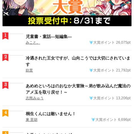
1
児童書・童話―短編集―
みこと。
大賞ポイント
26,075pt
2
冷遇された王女ですが、山向こうでは大切にされていま
す
紡里
大賞ポイント
21,792pt
3
あめめといろはのおなか大冒険～弟が飲み込んだ魔法の
アメ玉を取り戻せ！～
志熊みゅう
大賞ポイント
13,206pt
4
桐生くんには敵いません！
東 里胡
大賞ポイント
6,696pt