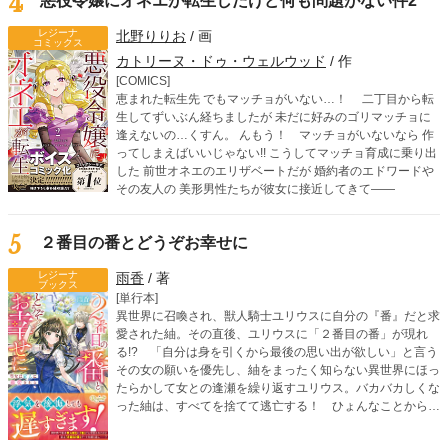
4
悪役令嬢にオネエが転生したけど何も問題がない件2
逆転ハートフルストーリー第２巻！
レジーナ
北野りりお
/ 画
コミックス
カトリーヌ・ドゥ・ウェルウッド
/ 作
[COMICS]
恵まれた転生先 でもマッチョがいない…！ 二丁目から転
生してずいぶん経ちましたが 未だに好みのゴリマッチョに
逢えないの…くすん。 んもう！ マッチョがいないなら 作
ってしまえばいいじゃない!! こうしてマッチョ育成に乗り出
した 前世オネエのエリザベートだが 婚約者のエドワードや
その友人の 美形男性たちが彼女に接近してきて――
5
２番目の番とどうぞお幸せに
レジーナ
雨香
/ 著
ブックス
[単行本]
異世界に召喚され、獣人騎士ユリウスに自分の『番』だと求
愛された紬。その直後、ユリウスに「２番目の番」が現れ
る!? 「自分は身を引くから最後の思い出が欲しい」と言う
その女の願いを優先し、紬をまったく知らない異世界にほっ
たらかして女との逢瀬を繰り返すユリウス。バカバカしくな
った紬は、すべてを捨てて逃亡する！ ひょんなことから出
会った優しい「お兄さん」に連れられて彼の故郷の竜人の国
へ。そこで判明したのは、お兄さんも紬の『番』だというこ