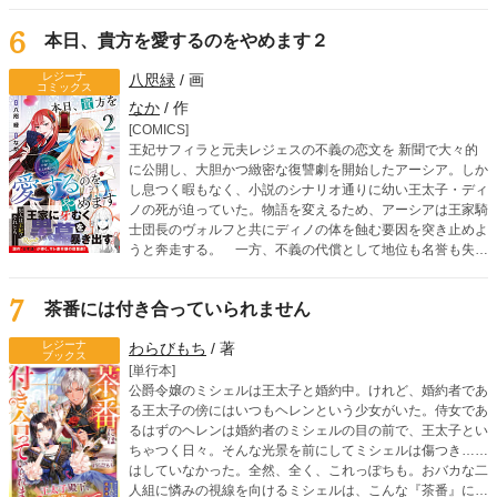
とで――
6
本日、貴方を愛するのをやめます２
レジーナ
八咫緑
/ 画
コミックス
なか
/ 作
[COMICS]
王妃サフィラと元夫レジェスの不義の恋文を 新聞で大々的
に公開し、大胆かつ緻密な復讐劇を開始したアーシア。しか
し息つく暇もなく、小説のシナリオ通りに幼い王太子・ディ
ノの死が迫っていた。物語を変えるため、アーシアは王家騎
士団長のヴォルフと共にディノの体を蝕む要因を突き止めよ
うと奔走する。 一方、不義の代償として地位も名誉も失い
つつあるレジェスは、サフィラの妊娠を知り、己の保身のた
め堕胎薬に手を伸ばそうとしていて……。 断罪されるはず
7
茶番には付き合っていられません
だった“元悪役令嬢”の痛快な反撃がさらに加速する！
レジーナ
わらびもち
/ 著
ブックス
[単行本]
公爵令嬢のミシェルは王太子と婚約中。けれど、婚約者であ
る王太子の傍にはいつもヘレンという少女がいた。侍女であ
るはずのヘレンは婚約者のミシェルの目の前で、王太子とい
ちゃつく日々。そんな光景を前にしてミシェルは傷つき……
はしていなかった。全然、全く、これっぽちも。おバカな二
人組に憐みの視線を向けるミシェルは、こんな『茶番』には