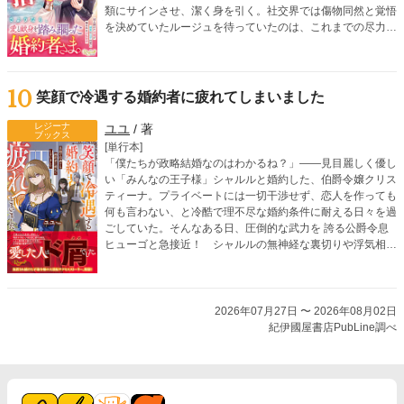
類にサインさせ、潔く身を引く。社交界では傷物同然と覚悟
を決めていたルージュを待っていたのは、これまでの尽力を
知り見守る周囲の温かい眼差しだった。その中で彼女は、大
公家の嫡男テンタシオンと出会う。彼の献身的な愛にルージ
ュの心は揺れて……
10
笑顔で冷遇する婚約者に疲れてしまいました
レジーナ
ユユ
/ 著
ブックス
[単行本]
「僕たちが政略結婚なのはわかるね？」――見目麗しく優し
い「みんなの王子様」シャルルと婚約した、伯爵令嬢クリス
ティーナ。プライベートには一切干渉せず、恋人を作っても
何も言わない、と冷酷で理不尽な婚約条件に耐える日々を過
ごしていた。そんなある日、圧倒的な武力を 誇る公爵令息
ヒューゴと急接近！ シャルルの無神経な裏切りや浮気相手
の暴走を経て、彼女は本当に大切なものを見つけていく。一
方、失ってから彼女の価値に気づいたシャルルは激しく後悔
しはじめて……？
2026年07月27日 〜 2026年08月02日
紀伊國屋書店PubLine調べ