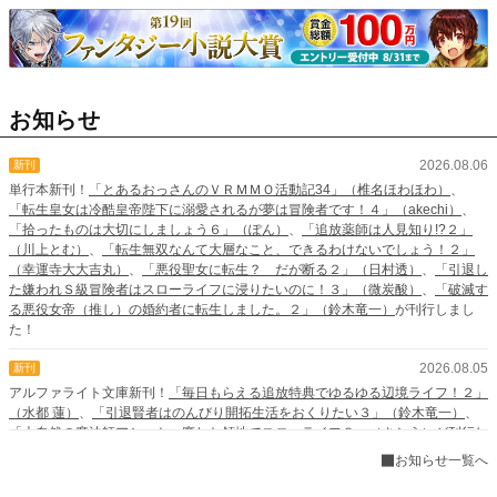
お知らせ
2026.08.06
新刊
単行本新刊！
「とあるおっさんのＶＲＭＭＯ活動記34」（椎名ほわほわ）
、
「転生皇女は冷酷皇帝陛下に溺愛されるが夢は冒険者です！４」（akechi）
、
「拾ったものは大切にしましょう６」（ぽん）
、
「追放薬師は人見知り!?２」
（川上とむ）
、
「転生無双なんて大層なこと、できるわけないでしょう！２」
（幸運寺大大吉丸）
、
「悪役聖女に転生？ だが断る２」（日村透）
、
「引退し
た嫌われＳ級冒険者はスローライフに浸りたいのに！３」（微炭酸）
、
「破滅す
る悪役女帝（推し）の婚約者に転生しました。２」（鈴木竜一）
が刊行しまし
た！
2026.08.05
新刊
アルファライト文庫新刊！
「毎日もらえる追放特典でゆるゆる辺境ライフ！２」
（水都 蓮）
、
「引退賢者はのんびり開拓生活をおくりたい３」（鈴木竜一）
、
「大自然の魔法師アシュト、廃れた領地でスローライフ８」（さとう）
が刊行し
ました！
お知らせ一覧へ
2026.08.05
新刊