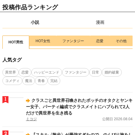
レジーナ文庫新刊！
「転移先は薬師が少ない世界でした８」（饕餮）
、
「異世界
投稿作品ランキング
転生令嬢、出奔する２」（猫野美羽）
、
「「デブは出て行け！」と追放されたの
で、チートスキル【マイホーム】で異世界生活を満喫します。」（亜綺羅もも）
が刊行しました！
小説
漫画
2026.08.03
新刊
きずな文庫新刊！
「怪奇学園４」（ウェルザード）
、
「中学生ウィーチューバー
HOT女性
ファンタジー
恋愛
その他
HOT男性
の心霊スポットＭＡＰ３」（じゅんれいか）
が刊行しました！
2026.08.03
新刊
人気タグ
エタニティ文庫新刊！
「一晩だけの禁断の恋のはずが憧れの御曹司に溺愛されて
ます」（冬野まゆ）
、
「極上エリートの甘すぎる求愛に酔わされています」（櫻
屋 かんな）
、
「エリート警視正の溺愛包囲網」（桜月海羽）
が刊行しました！
異世界
恋愛
ハッピーエンド
ファンタジー
日常
婚約破棄
コメディ
魔法
青春
完結
2026.08.03
新刊
アンダルシュCOMICS（BL）新刊！
「転生した脇役平凡な僕は、美形第二王子
をヤンデレにしてしまった２」（画:岩奇しゃけ／作:七瀬おむ）
、
「ネクタイほ
1
どいていいですか１」（戸帳さわ）
クラスごと異世界召喚されたボッチのオタクとヤンキ
、
「欲しがり上手のラブコール」（佐倉まめ
もち）
が刊行しました！
ー女子、パーティ編成でクラスメイトにハブられて2人
だけで異世界を生き残る
2026.08.01
賞
ミコジ
公開日 2026.08.04
アルファポリス「第1回児童書大賞」開催！
2
2026.08.01
賞
『スキル〈散歩〉が最強すぎたので、のんびり旅をし