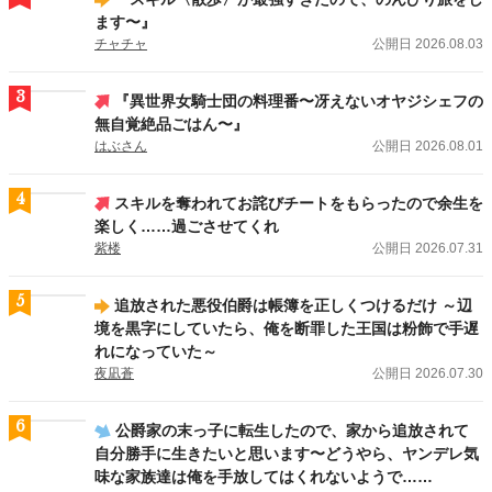
アルファポリス「第19回ファンタジー小説大賞」募集開始！
ます〜』
チャチャ
公開日 2026.08.03
2026.07.31
賞
アルファポリス「第12回歴史・時代小説大賞」決定！
3
『異世界女騎士団の料理番〜冴えないオヤジシェフの
2026.07.29
Web漫画
無自覚絶品ごはん〜』
【新連載情報】「無限テイム」の恐ろしさ、とくと味わえ！ 常識外れの「物
はぶさん
公開日 2026.08.01
量」で全てねじ伏せる、蔑まれ貴族の痛快ざまあ劇！
『Ｆ級テイマーは数の暴
力で世界を裏から支配する』（ 画：石田総司／作：ゆーき）
が、8/5(水)より連
4
載スタート！
スキルを奪われてお詫びチートをもらったので余生を
楽しく……過ごさせてくれ
紫楼
公開日 2026.07.31
5
追放された悪役伯爵は帳簿を正しくつけるだけ ～辺
境を黒字にしていたら、俺を断罪した王国は粉飾で手遅
れになっていた～
夜凪蒼
公開日 2026.07.30
6
公爵家の末っ子に転生したので、家から追放されて
自分勝手に生きたいと思います〜どうやら、ヤンデレ気
味な家族達は俺を手放してはくれないようで……