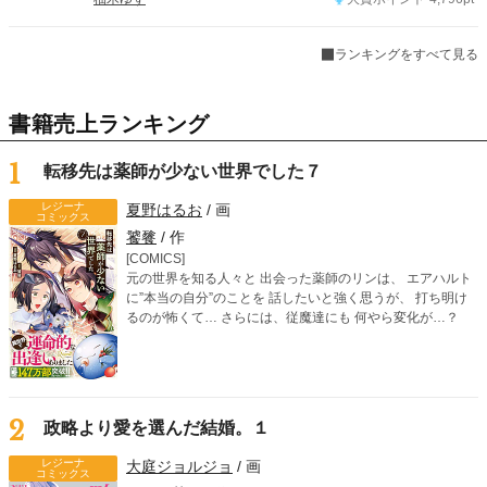
ランキングをすべて見る
書籍売上ランキング
1
転移先は薬師が少ない世界でした７
レジーナ
夏野はるお
/ 画
コミックス
饕餮
/ 作
[COMICS]
元の世界を知る人々と 出会った薬師のリンは、 エアハルト
に”本当の自分”のことを 話したいと強く思うが、 打ち明け
るのが怖くて… さらには、従魔達にも 何やら変化が…？
2
政略より愛を選んだ結婚。１
レジーナ
大庭ジョルジョ
/ 画
コミックス