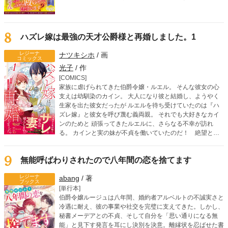
もう付き合ってられないと、婚約破棄を決意する。なぜかこ
じれる話し合いの中、隣国の皇太子から求婚されて！？
8
ハズレ嫁は最強の天才公爵様と再婚しました。1
レジーナ
ナツキシホ
/ 画
コミックス
光子
/ 作
[COMICS]
家族に虐げられてきた伯爵令嬢・ルエル。 そんな彼女の心
支えは幼馴染のカイン。 大人になり彼と結婚し、ようやく
生家を出た彼女だったが ルエルを待ち受けていたのは『ハ
ズレ嫁』と彼女を呼び蔑む義両親。 それでも大好きなカイ
ンのためと 頑張ってきたルエルに、さらなる不幸が訪れ
る。 カインと実の妹が不貞を働いていたのだ！ 絶望と怒
りに震えるルエル。 でも彼女の前にある人物が現れて――
―
9
無能呼ばわりされたので八年間の恋を捨てます
レジーナ
abang
/ 著
ブックス
[単行本]
伯爵令嬢ルージュは八年間、婚約者アルベルトの不誠実さと
冷遇に耐え、彼の事業や社交を完璧に支えてきた。しかし、
秘書メーデアとの不貞、そして自分を「思い通りになる無
能」と見下す発言を耳にし決別を決意。離縁状を忍ばせた書