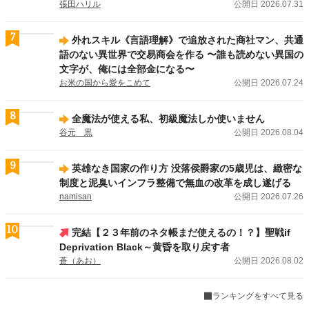
張田ハリル
公開日 2026.07.31
7
外れスキル《言語理解》で追放された商社マン、共通
語のない異世界で交易商会を作る 〜誰も読めない異国の
文字が、俺には全部金になる〜
お米の国から愛をこめて
公開日 2026.07.24
8
全魔法が使える私、初級魔法しか使いません
谷元 黒
公開日 2026.08.04
9
英雄なき国家の作り方 没落侯爵家の5歳児は、緻密な
制度と泥臭いインフラ整備で無血の改革を成し遂げる
namisan
公開日 2026.07.26
10
完結【２３年前のネタ帳まだ使えるの！？】聖戦if
Deprivation Black～黄昏を取り戻す者
蒼（あお）
公開日 2026.08.02
ランキングをすべて見る