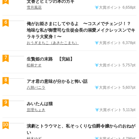
5
文香とヒミツの本のカギ
雪月風花
大賞ポイント
6,658pt
6
俺がお姫さまにしてやるよ 〜コスメでチェンジ！？
地味な私が御曹司な生徒会長の溺愛メイクレッスンでキ
ラキラ大変身！〜
おうぎまちこ（あきたこまち）
大賞ポイント
6,378pt
7
生贄姫の末路 【完結】
松林ナオ
大賞ポイント
5,757pt
8
アオ君の意味が分かると怖い話
八朔バニラ
大賞ポイント
5,607pt
9
みいたんは猫
亘理ちょき
大賞ポイント
5,113pt
10
演劇とトラウマと、私そっくりな伯爵令嬢からのおねが
い
柚木ゆず
大賞ポイント
4,796pt