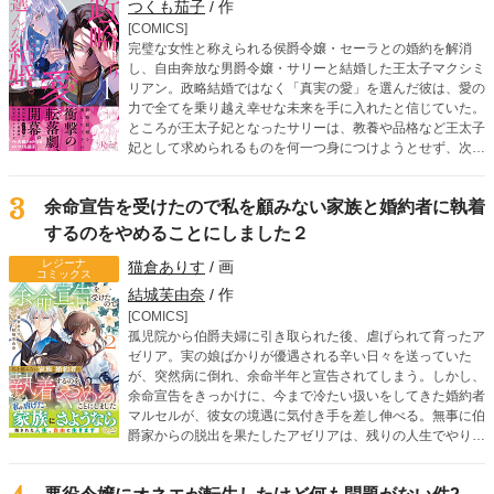
つくも茄子
/ 作
[COMICS]
完璧な女性と称えられる侯爵令嬢・セーラとの婚約を解消
し、自由奔放な男爵令嬢・サリーと結婚した王太子マクシミ
リアン。政略結婚ではなく「真実の愛」を選んだ彼は、愛の
力で全てを乗り越え幸せな未来を手に入れたと信じていた。
ところが王太子妃となったサリーは、教養や品格など王太子
妃として求められるものを何一つ身につけようとせず、次々
に問題を起こしてしまう。一方、別れたセーラはすぐに有力
な公爵と結婚し、公爵夫人としてますます輝いていく。自分
3
余命宣告を受けたので私を顧みない家族と婚約者に執着
の選択は間違っていないと必死で己に言い聞かせるマクシミ
リアンだが、彼とサリーは失態を重ね続け――!?
するのをやめることにしました２
レジーナ
猫倉ありす
/ 画
コミックス
結城芙由奈
/ 作
[COMICS]
孤児院から伯爵夫婦に引き取られた後、虐げられて育ったア
ゼリア。実の娘ばかりが優遇される辛い日々を送っていた
が、突然病に倒れ、余命半年と宣告されてしまう。しかし、
余命宣告をきっかけに、今まで冷たい扱いをしてきた婚約者
マルセルが、彼女の境遇に気付き手を差し伸べる。無事に伯
爵家からの脱出を果たしたアゼリアは、残りの人生でやりた
いことを考え始めて――。一方で、アゼリアの居なくなった
伯爵家は、まさかの計画を企んでいて……？ 絶望からの大