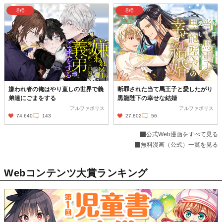
8/6
8/6
嫌われ者の俺はやり直しの世界で義
断罪された当て馬王子と愛したがり
弟達にごまをする
黒龍陛下の幸せな結婚
アルファポリス
アルファポリス
74,640
143
27,802
56
公式Web漫画をすべて見る
無料漫画（公式）一覧を見る
Webコンテンツ大賞ランキング