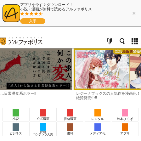
アプリを今すぐダウンロード！
小説・漫画が無料で読めるアルファポリス
×
入手
レジーナブックスの人気作を漫画化！ 「レジーナコミックス」
レジ
絶賛発売中!!
絶賛発
小説
公式漫画
投稿漫画
レンタル
絵本ひろば
Web
ビジネス
書籍
メディア化
アプリ
コンテンツ大賞