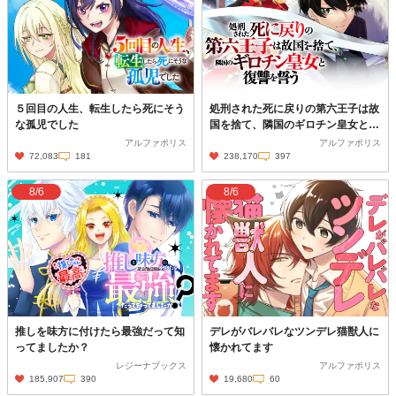
５回目の人生、転生したら死にそう
処刑された死に戻りの第六王子は故
な孤児でした
国を捨て、隣国のギロチン皇女と復
讐を誓う
アルファポリス
アルファポリス
72,083
181
238,170
397
8/6
8/6
推しを味方に付けたら最強だって知
デレがバレバレなツンデレ猫獣人に
ってましたか？
懐かれてます
レジーナブックス
アルファポリス
185,907
390
19,680
60