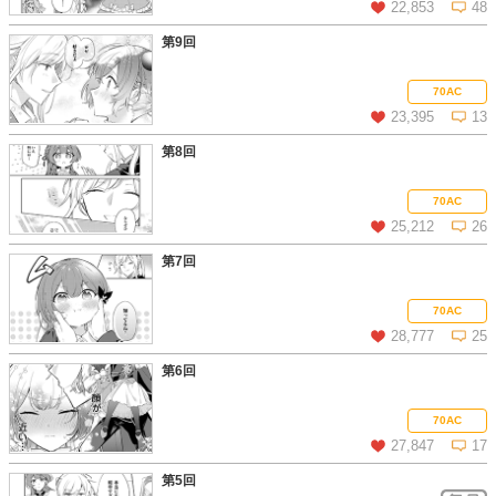
22,853
48
第9回
この話を読む
コメントを見る
70AC
23,395
13
第8回
この話を読む
コメントを見る
70AC
25,212
26
第7回
この話を読む
コメントを見る
70AC
28,777
25
第6回
この話を読む
コメントを見る
70AC
27,847
17
第5回