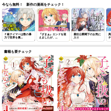
今なら無料！ 新作の漫画をチェック！
Ｆ級テイマーは数の暴
『ざまぁ』エンドを迎
最狂公爵閣下のお気に
異
力で世界を裏...
えましたが、...
入り
チ
書籍も要チェック