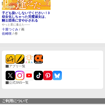
子ども扱いしないでください！3
幼女化しちゃった完璧淑女は、
騎士団長に甘やかされる
やっと君に逢えた――
十屋つぐみ
/
画
佐崎咲
/
作
アプリ一覧
公式SNS一覧
ご利用について