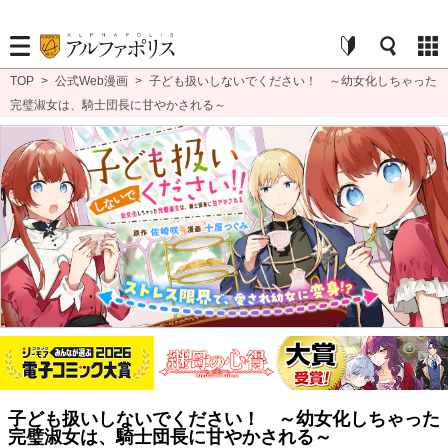
TOP
>
公式Web漫画
>
子ども扱いしないでください！ ～幼女化しちゃった
完璧淑女は、騎士団長に甘やかされる～
子ども扱いしないでください！ ～幼女化しちゃった
完璧淑女は、騎士団長に甘やかされる～