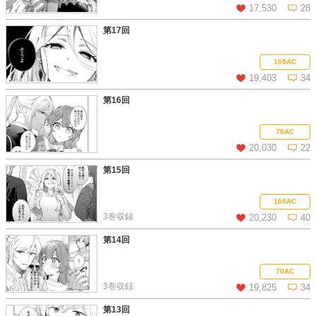
17,530
28
第17回
この話を読む
コメントを見る
105AC
19,403
34
第16回
この話を読む
コメントを見る
70AC
20,030
22
第15回
この話を読む
コメントを見る
105AC
3巻収録
20,230
40
第14回
この話を読む
コメントを見る
70AC
3巻収録
19,825
34
第13回