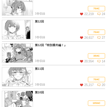
この話を読む
コメントを見る
70AC
3巻収録
22,219
24
第12回
この話を読む
コメントを見る
70AC
3巻収録
24,617
27
第12回『特別番外編！』
この話を読む
コメントを見る
35AC
3巻収録
20,554
14
第11回
この話を読む
コメントを見る
70AC
3巻収録
25,217
20
第10回
この話を読む
コメントを見る
105AC