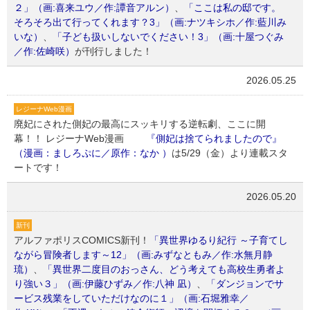
２」（画:喜来ユウ／作:譚音アルン）
、
「ここは私の邸です。
そろそろ出て行ってくれます？3」（画:ナツキシホ／作:藍川み
いな）
、
「子ども扱いしないでください！3」（画:十屋つぐみ
／作:佐崎咲）
が刊行しました！
2026.05.25
レジーナWeb漫画
廃妃にされた側妃の最高にスッキリする逆転劇、ここに開
幕！！ レジーナWeb漫画
『側妃は捨てられましたので』
（漫画：ましろぷに／原作：なか ）
は5/29（金）より連載スタ
ートです！
2026.05.20
新刊
アルファポリスCOMICS新刊！
「異世界ゆるり紀行 ～子育てし
ながら冒険者します～12」（画:みずなともみ／作:水無月静
琉）
、
「異世界二度目のおっさん、どう考えても高校生勇者よ
り強い３」（画:伊藤ひずみ／作:八神 凪）
、
「ダンジョンでサ
ービス残業をしていただけなのに１」（画:石堀雅幸／