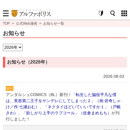
TOP
>
公式Web漫画
>
お知らせ一覧
お知らせ
お知らせ（2026年）
2026.08.03
新刊
アンダルシュCOMICS（BL）新刊！
「転生した脇役平凡な僕
は、美形第二王子をヤンデレにしてしまった２」（画:岩奇しゃ
け／作:七瀬おむ）
、
「ネクタイほどいていいですか１」（戸帳
さわ）
、
「欲しがり上手のラブコール」（佐倉まめもち）
が刊
行しました！