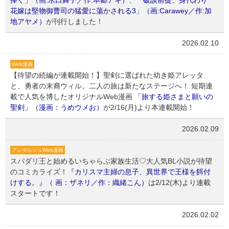
花嫁は堅物御曹司の猛愛に蕩かされる3」（画:Carawey／作:加
地アヤメ）
が刊行しました！
2026.02.10
Web漫画
【待望の続編が連載開始！】聖剣に選ばれた幼き姫アレッタ
と、勇者の末裔ウィル。二人の旅は新たなステージへ！ 短期連
載で人気を博したオリジナルWeb漫画
「旅する姫さまと願いの
聖剣」（漫画：うめウメお）
が2/16(月)より本連載開始！
2026.02.09
アンダルシュWeb漫画
スパダリ王と始めるいちゃらぶ家族生活♡大人気BL小説が待望
のコミカライズ！
『カリスマ主婦の息子、異世界で王様を餌付
けする。』（ 画：ザネリ／作：織緒こん）
は2/12(木)より連載
スタートです！
2026.02.02