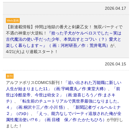
2026.04.17
Web漫画
【新連載情報】仲間は地獄の番犬と剣豪乙女！ 無双パーティで
不遇の神童が大逆転！
『拾った子犬がケルベロスでした～実は
古代魔法の使い手だった少年、本気出すとコワい（？）愛犬と
楽しく暮らします～』（ 画：河村研吾／作：荒井竜馬）
が、
4/21(火)より連載スタート！
2026.04.15
新刊
アルファポリスCOMICS新刊！
「追い出された万能職に新しい
人生が始まりました11」（画:宇崎鷹丸／作:東堂大稀）
、
「前
世は冷酷皇帝、今世は幼女２」（画:遊喜じろう／作:まさキ
チ）
、
「転生前のチュートリアルで異世界最強になりました。
４」（画:桐沢十三／作:小川 悟）
、
「新聞記者ヴィルヘルミナ
２」（のゆ）
、
「えっ、能力なしでパーティ追放された俺が全
属性魔法使い!?６」（画:目楼 保／作:たかたちひろ）
が刊行し
ました！