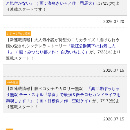
と気付かない』（ 画：海鳥きいろ／作：司馬犬）
は7/23(木)よ
り連載スタートです！
2026.07.20
レジーナWeb漫画
【新連載情報】大人気小説が待望のコミカライズ！虐げられ令
嬢の愛されシンデレラストーリー
『最狂公爵閣下のお気に入
り』（ 画：みつなり都／作： 白乃いちじく）
が、7/23(木)より
連載スタート！
2026.07.15
Web漫画
【新連載情報】腹ペコ女子のカロリー無双！
『異世界ぽっちゃ
り無双 チートスキル『暴食』で最強＆飯テロセカンドライフを
満喫します！』（ 画：目楼保／作：空戯ケイ）
が、7/17(金)よ
り連載スタート！
2026.07.15