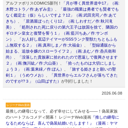
アルファポリスCOMICS新刊！
「月が導く異世界道中17」（画:
木野コトラ／作:あずみ圭）
、
「最強の職業は勇者でも賢者でも
なく鑑定士（仮）らしいですよ？12」（画:武田充司／作:あて
きち）
、
「居酒屋ぼったくり12」（画:しわすだ／作:秋川滝
美）
、
「処刑された死に戻りの第六王子は故国を捨て、隣国の
ギロチン皇女と復讐を誓う１」（画:藍川ちあ／作:サンボ
ン）
、
「お人好し底辺テイマーがSSSランク聖獣たちともふも
ふ無双する２」（画:真和しま／作:大福金）
、
「型録通販から
始まる、追放令嬢のスローライフ２」（画:ゑむ／作:呑兵衛和
尚）
、
「没落した貴族家に拾われたので恩返しで復興させます
２」（画:撫川紘／作:六山葵）
、
「拾ったものは大切にしまし
ょう３」（画:葉来緑／作:ぽん）
、
「旅する姫さまと願いの聖
剣１」（うめウメお）
、
「異世界からエルフさんが落ちてきた
のですが!?３」（山田ぱすた）
が刊行しました！
2026.06.08
レジーナWeb漫画
最推しの継母になって、必ず幸せにしてみせる――！偽装家族
のハートフルコメディ開幕！ レジーナWeb漫画
『推しの継母に
なるためならば、喜んで偽装結婚いたします！』（漫画：ヤマ