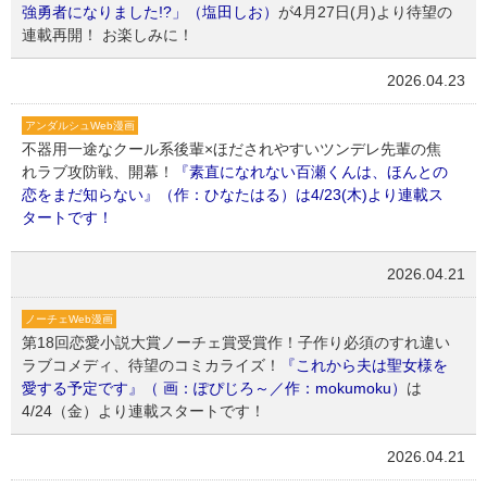
強勇者になりました!?」（塩田しお）
が4月27日(月)より待望の
連載再開！ お楽しみに！
2026.04.23
アンダルシュWeb漫画
不器用一途なクール系後輩×ほだされやすいツンデレ先輩の焦
れラブ攻防戦、開幕！
『素直になれない百瀬くんは、ほんとの
恋をまだ知らない』（作：ひなたはる）は4/23(木)より連載ス
タートです！
2026.04.21
ノーチェWeb漫画
第18回恋愛小説大賞ノーチェ賞受賞作！子作り必須のすれ違い
ラブコメディ、待望のコミカライズ！
『これから夫は聖女様を
愛する予定です』（ 画：ぽぴじろ～／作：mokumoku）
は
4/24（金）より連載スタートです！
2026.04.21