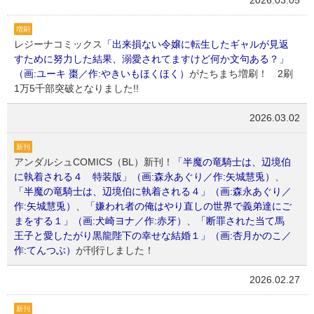
増刷
レジーナコミックス
「出来損ない令嬢に転生したギャルが見返
すために努力した結果、溺愛されてますけど何か文句ある？」
（画:ユーキ 棗／作:やきいもほくほく）
がたちまち増刷！ 2刷
1万5千部突破となりました!!
2026.03.02
新刊
アンダルシュCOMICS（BL）新刊！
「半魔の竜騎士は、辺境伯
に執着される４ 特装版」（画:森永あぐり／作:矢城慧兎）
、
「半魔の竜騎士は、辺境伯に執着される４」（画:森永あぐり／
作:矢城慧兎）
、
「嫌われ者の俺はやり直しの世界で義弟達にご
まをする１」（画:犬崎ヨナ／作:赤牙）
、
「断罪された当て馬
王子と愛したがり黒龍陛下の幸せな結婚１」（画:杏月かのこ／
作:てんつぶ）
が刊行しました！
2026.02.27
新刊