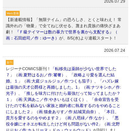
2026.07.29
Web漫画
【新連載情報】「無限テイム」の恐ろしさ、とくと味わえ！ 常
識外れの「物量」で全てねじ伏せる、蔑まれ貴族の痛快ざまあ
劇！
『Ｆ級テイマーは数の暴力で世界を裏から支配する』（
画：石田総司／作：ゆーき）
が、8/5(水)より連載スタート！
2026.07.24
新刊
レジーナCOMICS新刊！
「転移先は薬師が少ない世界でした
７」（画:夏野はるお／作:饕餮）
、
「政略より愛を選んだ結
婚。１」（画:大庭ジョルジョ／作:つくも茄子）
、
「ハズレ嫁
は最強の天才公爵様と再婚しました。1」（画:ナツキシホ／作:
光子）
、
「推しを味方に付けたら最強だって知ってましたか？
１」（画:天満あこ／作:やきいもほくほく）
、
「余命宣告を受
けたので私を顧みない家族と婚約者に執着するのをやめること
にしました２」（画:猫倉ありす／作:結城芙由奈）
、
「本日、
貴方を愛するのをやめます２」（画:八咫緑／作:なか）
、
「悪
役令嬢にオネエが転生したけど何も問題がない件2」（画:北野
りりお／作:カトリーヌ・ドゥ・ウェルウッド）
が刊行しまし