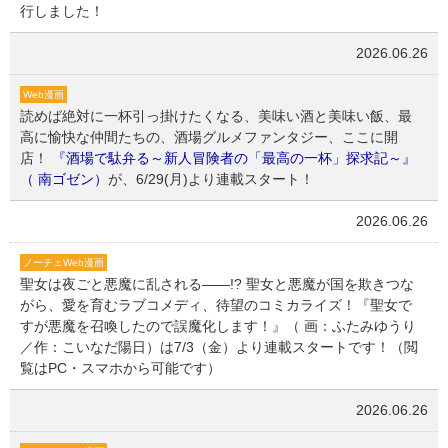
行しました！
2026.06.26
Web漫画
読めば絶対に一杯引っ掛けたくなる、美味い酒と美味い飯、最
高に愉快な仲間たちの、酒場グルメファンタジー、ここに開
店！
『酒場で駄弁る～新人冒険者の「最高の一杯」探求記～』
（ 南ゴゼン）
が、6/29(月)より連載スタート！
2026.06.26
ノーチェWeb漫画
聖女は夜ごと悪魔に乱される――!? 聖女と悪魔が国を欺きつな
がら、愛を育むラブコメディ、待望のコミカライズ！『聖女で
すが悪魔を召喚したので誤魔化します！』（ 画：ふたみゆうり
／作：こいなだ陽日）は7/3（金）より連載スタートです！（閲
覧はPC・スマホから可能です）
2026.06.26