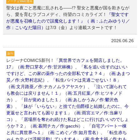
ノーチェWeb漫画
聖女は夜ごと悪魔に乱される――!? 聖女と悪魔が国を欺きなが
ら、愛を育むラブコメディ、待望のコミカライズ！
『聖女です
が悪魔を召喚したので誤魔化します！』（ 画：ふたみゆうり／
作：こいなだ陽日）
は7/3（金）より連載スタートです！
2026.06.26
新刊
レジーナCOMICS新刊！
「異世界でカフェを開店しました。
17」（画:野口芽衣／作:甘沢林檎）
、
「私を追い出すのはいい
ですけど、この家の薬作ったの全部私ですよ？４」（画:あまつ
昊／作:火野村志紀）
、
「転生ババァは見過ごせない！８」
（画:文月路亜／作:ナカノムラアヤスケ）
、
「泣いて謝られて
も教会には戻りません！１」（画:五月紅葉／作:ヒツキノド
カ）
、
「目が覚めました１」（画:あしかうみ／作:鬱沢色
素）
、
「妹が「いらない」と捨てた伯爵様と結婚したのに、今
更返せと言われても困ります１」（画:雨宮エマ／作:当麻リ
コ）
、
「居場所を奪われ続けた私はどこに行けばいいのでしょ
うか？２」（画:暮間チカ／作:gacchi）
、
「自宅アパート一棟
と共に異世界へ１」（画:こめぐ／作:如月雪名）
、
「転生赤ち
ゃんカティは諜報活動しています４」（画:生倉大福／作:れも