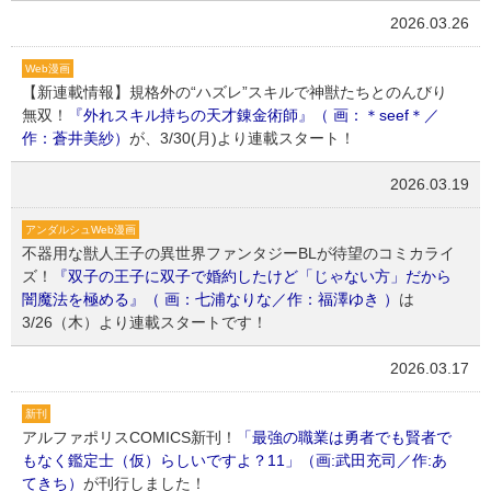
2026.03.26
Web漫画
【新連載情報】規格外の“ハズレ”スキルで神獣たちとのんびり
無双！
『外れスキル持ちの天才錬金術師』（ 画：＊seef＊／
作：蒼井美紗）
が、3/30(月)より連載スタート！
2026.03.19
アンダルシュWeb漫画
不器用な獣人王子の異世界ファンタジーBLが待望のコミカライ
ズ！
『双子の王子に双子で婚約したけど「じゃない方」だから
闇魔法を極める』（ 画：七浦なりな／作：福澤ゆき ）
は
3/26（木）より連載スタートです！
2026.03.17
新刊
アルファポリスCOMICS新刊！
「最強の職業は勇者でも賢者で
もなく鑑定士（仮）らしいですよ？11」（画:武田充司／作:あ
てきち）
が刊行しました！