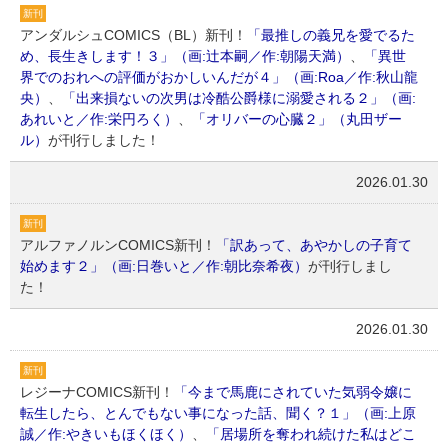
新刊
アンダルシュCOMICS（BL）新刊！
「最推しの義兄を愛でるた
め、長生きします！３」（画:辻本嗣／作:朝陽天満）
、
「異世
界でのおれへの評価がおかしいんだが４」（画:Roa／作:秋山龍
央）
、
「出来損ないの次男は冷酷公爵様に溺愛される２」（画:
あれいと／作:栄円ろく）
、
「オリバーの心臓２」（丸田ザー
ル）
が刊行しました！
2026.01.30
新刊
アルファノルンCOMICS新刊！
「訳あって、あやかしの子育て
始めます２」（画:日巻いと／作:朝比奈希夜）
が刊行しまし
た！
2026.01.30
新刊
レジーナCOMICS新刊！
「今まで馬鹿にされていた気弱令嬢に
転生したら、とんでもない事になった話、聞く？１」（画:上原
誠／作:やきいもほくほく）
、
「居場所を奪われ続けた私はどこ