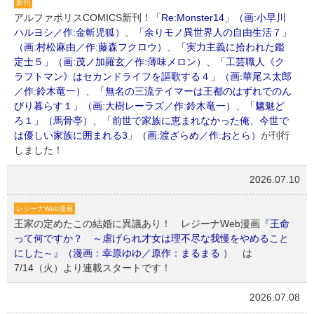
新刊
アルファポリスCOMICS新刊！
「Re:Monster14」（画:小早川
ハルヨシ／作:金斬児狐）
、
「余りモノ異世界人の自由生活７」
（画:村松麻由／作:藤森フクロウ）
、
「実力主義に拾われた鑑
定士５」（画:茂ノ加羅玄／作:薄味メロン）
、
「工芸職人《ク
ラフトマン》はセカンドライフを謳歌する４」（画:華尾ス太郎
／作:鈴木竜一）
、
「無名の三流テイマーは王都のはずれでのん
びり暮らす１」（画:大樹レーラズ／作:鈴木竜一）
、
「魑魅ど
ろ１」（馬骨亭）
、
「前世で家族に恵まれなかった俺、今世で
は優しい家族に囲まれる3」（画:渡ざらめ／作:おとら）
が刊行
しました！
2026.07.10
レジーナWeb漫画
王家の定めたこの結婚に異議あり！ レジーナWeb漫画
『王命
って何ですか？ ～虐げられ才女は理不尽な我慢をやめること
にした～』（漫画：幸原ゆゆ／原作：まるまる ）
は
7/14（火）より連載スタートです！
2026.07.08