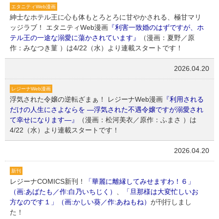
エタニティWeb漫画
紳士なホテル王に心も体もとろとろに甘やかされる、極甘マリ
ッジラブ！ エタニティWeb漫画
『利害一致婚のはずですが、ホ
テル王の一途な溺愛に蕩かされています』
（漫画：夏野／原
作：みなつき菫 ）は4/22（水）より連載スタートです！
2026.04.20
レジーナWeb漫画
浮気された令嬢の逆転ざまぁ！ レジーナWeb漫画
『利用される
だけの人生にさよならを ―浮気された不遇令嬢ですが溺愛され
て幸せになります―』
（漫画：松河美衣／原作：ふまさ ）は
4/22（水）より連載スタートです！
2026.04.20
新刊
レジーナCOMICS新刊！
「華麗に離縁してみせますわ！６」
（画:あばたも／作:白乃いちじく）
、
「旦那様は大変忙しいお
方なのです１」（画:かしい葵／作:あねもね）
が刊行しまし
た！