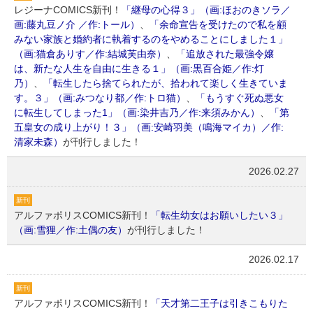
レジーナCOMICS新刊！
「継母の心得３」（画:ほおのきソラ／
画:藤丸豆ノ介 ／作:トール）
、
「余命宣告を受けたので私を顧
みない家族と婚約者に執着するのをやめることにしました１」
（画:猫倉ありす／作:結城芙由奈）
、
「追放された最強令嬢
は、新たな人生を自由に生きる１」（画:黒百合姫／作:灯
乃）
、
「転生したら捨てられたが、拾われて楽しく生きていま
す。３」（画:みつなり都／作:トロ猫）
、
「もうすぐ死ぬ悪女
に転生してしまった1」（画:染井吉乃／作:来須みかん）
、
「第
五皇女の成り上がり！３」（画:安崎羽美（鳴海マイカ）／作:
清家未森）
が刊行しました！
2026.02.27
新刊
アルファポリスCOMICS新刊！
「転生幼女はお願いしたい３」
（画:雪狸／作:土偶の友）
が刊行しました！
2026.02.17
新刊
アルファポリスCOMICS新刊！
「天才第二王子は引きこもりた