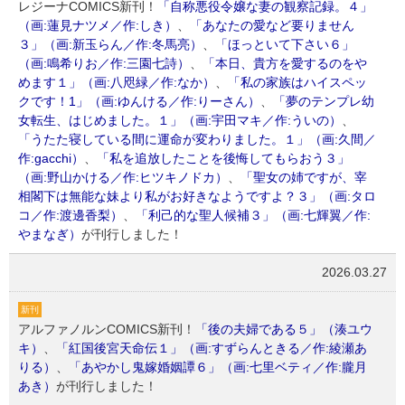
レジーナCOMICS新刊！
「自称悪役令嬢な妻の観察記録。４」
（画:蓮見ナツメ／作:しき）
、
「あなたの愛など要りません
３」（画:新玉らん／作:冬馬亮）
、
「ほっといて下さい６」
（画:鳴希りお／作:三園七詩）
、
「本日、貴方を愛するのをや
めます１」（画:八咫緑／作:なか）
、
「私の家族はハイスペッ
クです！1」（画:ゆんける／作:りーさん）
、
「夢のテンプレ幼
女転生、はじめました。１」（画:宇田マキ／作:ういの）
、
「うたた寝している間に運命が変わりました。１」（画:久間／
作:gacchi）
、
「私を追放したことを後悔してもらおう３」
（画:野山かける／作:ヒツキノドカ）
、
「聖女の姉ですが、宰
相閣下は無能な妹より私がお好きなようですよ？３」（画:タロ
コ／作:渡邊香梨）
、
「利己的な聖人候補３」（画:七輝翼／作:
やまなぎ）
が刊行しました！
2026.03.27
新刊
アルファノルンCOMICS新刊！
「後の夫婦である５」（湊ユウ
キ）
、
「紅国後宮天命伝１」（画:すずらんときる／作:綾瀬あ
りる）
、
「あやかし鬼嫁婚姻譚６」（画:七里ベティ／作:朧月
あき）
が刊行しました！