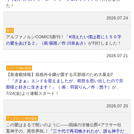
た！
2026.07.24
新刊
アルファノルンCOMICS新刊！
「#消えたい僕は君に１５０字
の愛をあげる２」（画:寝路／作:川奈あさ）
が刊行しました！
2026.07.21
レジーナWeb漫画
【新連載情報】規格外令嬢が愛する旦那様のため大暴走⁉
「『ざまぁ』エンドを迎えましたが、前世を思い出したので旦
那様と好きに生きます！」（ 画：羽賀りん／作：悠十）
が、
7/24(金)より連載スタート！
2026.07.20
アンダルシュWeb漫画
この愛はまるで呪いのように――因縁の冷徹公爵×アラサー社
畜神子の、異世界BL！
『三十代で再召喚されたが、誰も神子だ