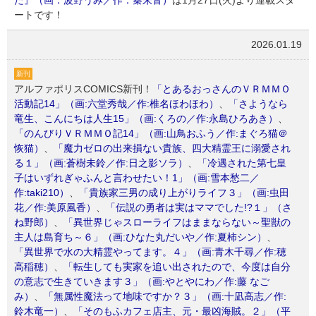
ートです！
2026.01.19
新刊
アルファポリスCOMICS新刊！
「とあるおっさんのＶＲＭＭＯ
活動記14」（画:六堂秀哉／作:椎名ほわほわ）
、
「さようなら
竜生、こんにちは人生15」（画:くろの／作:永島ひろあき）
、
「のんびりＶＲＭＭＯ記14」（画:山鳥おふう／作:まぐろ猫＠
恢猫）
、
「魔力ゼロの出来損ない貴族、四大精霊王に溺愛され
る１」（画:蒼樹未鈴／作:日之影ソラ）
、
「冷遇された第七皇
子はいずれぎゃふんと言わせたい！1」（画:雪本愁二／
作:taki210）
、
「貴族家三男の成り上がりライフ３」（画:虫田
花／作:美原風香）
、
「伝説の勇者は実はママでした!?１」（さ
ね野郎）
、
「異世界じゃスローライフはままならない～聖獣の
主人は島育ち～６」（画:ひなた丸だいや／作:夏柿シン）
、
「異世界で水の大精霊やってます。４」（画:青木千尋／作:穂
高稲穂）
、
「転生しても実家を追い出されたので、今度は自分
の意志で生きていきます３」（画:やとやにわ／作:藤 なご
み）
、
「無属性魔法って地味ですか？３」（画:十凪高志／作:
鈴木竜一）
、
「そのもふカフェ店主、元・最凶海賊。２」（平