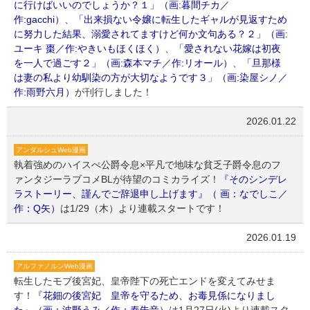
に行けばいいのでしょうか？１」（画:暮間チカ／
作:gacchi）
、
「出来損ない令嬢に転生したギャルが見返すため
に努力した結果、溺愛されてますけど何か文句ある？２」（画:
ユーキ 棗／作:やきいもほくほく）
、
「愛されない花嫁は初夜
を一人で過ごす２」（画:森本マチ／作:リオール）
、
「旦那様
は妻の私より幼馴染の方が大切なようです３」（画:染屋シノ／
作:雨野六月）
が刊行しました！
2026.01.22
アンダルシュWeb漫画
執着強めのハイスぺ公爵令息×平凡で地味な貧乏子爵令息のフ
ァンタジーラブコメBLが待望のコミカライズ！
『そのシンデレ
ラストーリー、謹んでご辞退申し上げます』（ 画：なでしこ／
作：Q矢）
は1/29（木）より連載スタートです！
2026.01.19
アルファノルンWeb漫画
転生したモブ後宮妃、皇帝陛下の死亡エンドを変えてみせま
す！
『花鈿の後宮妃 皇帝を守るため、お毒見係になりまし
た』（画：波野うみ／作：秦朱音）
は1月27日(火)より連載スタ