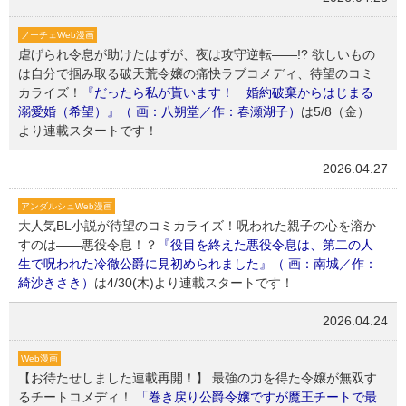
ノーチェWeb漫画
虐げられ令息が助けたはずが、夜は攻守逆転――!? 欲しいもの
は自分で掴み取る破天荒令嬢の痛快ラブコメディ、待望のコミ
カライズ！
『だったら私が貰います！ 婚約破棄からはじまる
溺愛婚（希望）』（ 画：八朔堂／作：春瀬湖子）
は5/8（金）
より連載スタートです！
2026.04.27
アンダルシュWeb漫画
大人気BL小説が待望のコミカライズ！呪われた親子の心を溶か
すのは――悪役令息！？
『役目を終えた悪役令息は、第二の人
生で呪われた冷徹公爵に見初められました』（ 画：南城／作：
綺沙きさき）
は4/30(木)より連載スタートです！
2026.04.24
Web漫画
【お待たせしました連載再開！】 最強の力を得た令嬢が無双す
るチートコメディ！
「巻き戻り公爵令嬢ですが魔王チートで最