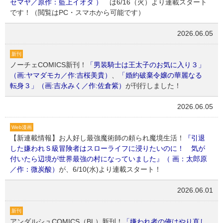
セマヤ／原作：藍上イオタ ）
は6/16（火）より連載スタート
です！（閲覧はPC・スマホから可能です）
2026.06.05
新刊
ノーチェCOMICS新刊！
「男装騎士は王太子のお気に入り３」
（画:ヤマダモカ／作:吉桜美貴）
、
「婚約破棄令嬢の華麗なる
転身３」（画:吉永みく／作:佐倉紫）
が刊行しました！
2026.06.05
Web漫画
【新連載情報】お人好し最強魔術師の頼られ魔境生活！
『引退
した嫌われＳ級冒険者はスローライフに浸りたいのに！ 気が
付いたら辺境が世界最強の村になっていました』（ 画：太郎原
／作：微炭酸）
が、6/10(水)より連載スタート！
2026.06.01
新刊
アンダルシュCOMICS（BL）新刊！
「嫌われ者の俺はやり直し