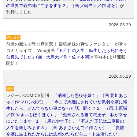
の世界で義弟達にごまをする２」（画:犬崎ヨナ／作:赤牙）
が
刊行しました！
2026.05.29
Web漫画
前世の魔法で異世界無双！ 最強姉妹の爽快ファンタジーが堂々
コミカライズ！ Web漫画
「５回目の人生、転生したら死にそう
な孤児でした」(画：天鳥天／作：佐々木鴻)
が6/4(木)より連載
開始！
2026.05.29
新刊
レジーナCOMICS新刊！
「消滅した悪役令嬢１」（画:北川あじ
ゅ／作:マロン株式）
、
「今まで馬鹿にされていた気弱令嬢に転
生したら、とんでもない事になった話、聞く？２」（画:上原誠
／作:やきいもほくほく）
、
「処刑される当て馬王子、私が幸せ
にいたします！1」（屋丸やす子）
、
「死んだ王妃は二度目の
人生を楽しみます３」（画:あまさかえで／作:なか）
、
「貴族
令嬢に生まれたからには念願のだらだらニート生活したい。