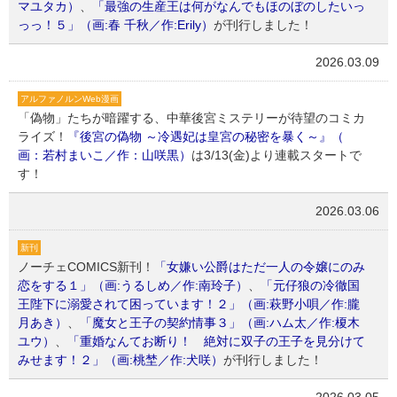
マユタカ）
、
「最強の生産王は何がなんでもほのぼのしたいっ
っっ！５」（画:春 千秋／作:Erily）
が刊行しました！
2026.03.09
アルファノルンWeb漫画
「偽物」たちが暗躍する、中華後宮ミステリーが待望のコミカ
ライズ！
『後宮の偽物 ～冷遇妃は皇宮の秘密を暴く～』（
画：若村まいこ／作：山咲黒）
は3/13(金)より連載スタートで
す！
2026.03.06
新刊
ノーチェCOMICS新刊！
「女嫌い公爵はただ一人の令嬢にのみ
恋をする１」（画:うるしめ／作:南玲子）
、
「元仔狼の冷徹国
王陛下に溺愛されて困っています！２」（画:萩野小唄／作:朧
月あき）
、
「魔女と王子の契約情事３」（画:ハム太／作:榎木
ユウ）
、
「重婚なんてお断り！ 絶対に双子の王子を見分けて
みせます！２」（画:桃埜／作:犬咲）
が刊行しました！
2026.03.05