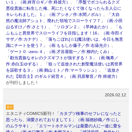
い１」（画:終宵ロギ／作:柊彼方）
、
「序盤でボコられるクズ
悪役貴族に転生した俺、死にたくなくて強くなったら主人公に
キレられました。１」（画:アシオ／作:水間ノボル）
、
「大自
然の魔法師アシュト、廃れた領地でスローライフ７」（画:小田
山るすけ／作:さとう）
、
「ソロダン２」（早神あたか）
、
「も
ふもふと異世界でスローライフを目指します！16」（画:寺田イ
サザ／作:カナデ）
、
「落ちこぼれ[☆1]魔法使いは、今日も無意
識にチートを使う７」（画:ももしか藤子／作:右薙光介）
、
「ゲート０ -zero-４」（画:才谷屋龍一／作:柳内たくみ）
、
「勘当貴族なオレのクズギフトが強すぎる！３」（画:颯希／
作:赤白玉ゆずる）
、
「狙って追放された創聖魔法使いは異世界
を謳歌する３」（画:鶴山ミト／作:マーラッシュ）
、
「追放さ
れた【助言士】のギルド経営４」（画:貝原黎音／作:柊彼方）
が刊行しました！
2026.02.12
新刊
エタニティCOMICS新刊！
「カタブツ検事のセフレになったと
思ったら、溺愛されておりまして１」（画:福徳紗織／作:にし
のムラサキ）
、
「エリートホテルマンは最愛の人に一途に愛を
捧ぐ」（画:水口舞子／作:本郷アキ）
、
「破談前提、身代わり