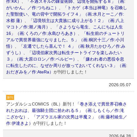
作:KK）
、
「不遇スキルの錬金術師、辺境を開拓する８」（画:
がいかん。／作:つちねこ）
、
「トカゲ（本当は神竜）を召喚し
た聖獣使い、竜の背中で開拓ライフ４」（画:水月とーこ／作:
水都 蓮）
、
「辺境領主は大貴族に成り上がる！２」（画:八上
マコト／作:潮ノ海月）
、
「さようなら竜生、こんにちは人生
16」（画:くろの／作:永島ひろあき）
、
「転生前のチュートリ
アルで異世界最強になりました。５」（画:桐沢十三／作:小川
悟）
、
「左遷でしたら喜んで！ ４」（画:秋月たかひろ／作:み
ずうし）
、
「辺境伯家次男は転生チートライフを楽しみたい
３」（画:大原ロロン／作:ベルピー）
、
「嫌われ者の悪役令息
に転生したのに、なぜか周りが放っておいてくれない３」（画:
おだぎみを／作:AteRa）
が刊行しました！
2026.05.07
新刊
アンダルシュCOMICS（BL）新刊！
「巻き添えで異世界召喚さ
れたおれは、最強騎士団に拾われる５」（画:しもくら／作:滝
こざかな）
、
「アズラエル家の次男は半魔２」（画:藤村綾生／
作:伊達きよ）
が刊行しました！
2026.04.28