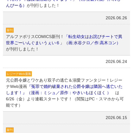
んぴーる）
が刊行しました！
2026.06.26
新刊
アルファポリスCOMICS新刊！
「転生幼女はお詫びチートで異
世界ごーいんぐまいうぇい６」（画:水谷クロ／作:高木コン）
が刊行しました！
2026.06.24
レジーナWeb漫画
元公爵令嬢とワケあり双子の逃亡＆溺愛ファンタジー！レジー
ナWeb漫画
『冤罪で婚約破棄された公爵令嬢は隣国へ逃亡いた
します！』（漫画：ミシュ／原作：やきいもほくほく ）
は
6/26（金）より連載スタートです！（閲覧はPC・スマホから可
能です）
2026.06.15
新刊