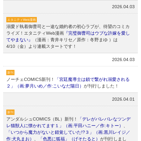
2026.04.03
エタニティWeb漫画
溺愛ド執着御曹司と一途な婚約者の初心ラブが、待望のコミカ
ライズ！エタニティWeb漫画
『完璧御曹司はウブな許嫁を愛し
てやまない』
（漫画：青井キリセ／原作：冬野まゆ ）は
4/10（金）より連載スタートです！
2026.04.03
新刊
ノーチェCOMICS新刊！
「宮廷魔導士は鎖で繋がれ溺愛される
２」（画:夢月いめ／作:こいなだ陽日）
が刊行しました！
2026.04.01
新刊
アンダルシュCOMICS（BL）新刊！
「デレがバレバレなツンデ
レ猫獣人に懐かれてます１」（画:平田ハニー／作:キトー）
、
「いつから魔力がないと錯覚していた!?３」（画:黒川レイジ／
作:犬丸まお）
、
「色悪に狐福」（げそたると）
が刊行しまし