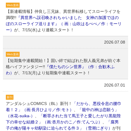
Web漫画
【新連載情報】仲良し三兄妹、異世界転移してスローライフを
満喫!!
『異世界へ誤召喚されちゃいました 女神の加護でほの
ぼのスローライフ送ります』（ 画：山吹はるぺぺ／作：モーリ
ー）
が、7/15(水)より連載スタート！
2026.07.08
Web漫画
【短期集中連載開始！】固い絆で結ばれた獣人義兄弟が紡ぐ本
格ハイファンタジー!!
『僕たちのシン世界』（作：合歓木ふ
わ）
が、7/13(月)より短期集中連載スタート！
2026.07.01
新刊
アンダルシュCOMICS（BL）新刊！
「だから、悪役令息の腰巾
着！２」（画:長月ひより／作:モト）
、
「籠中の神は恋願う」
（水花-suika-）
、
「断罪された当て馬王子と愛したがり黒龍陛
下の幸せな結婚２」（画:杏月かのこ／作:てんつぶ）
、
「腐男
子の俺が陽キャ幼馴染に迫られてる件３」（雪潮にぎり）
が刊