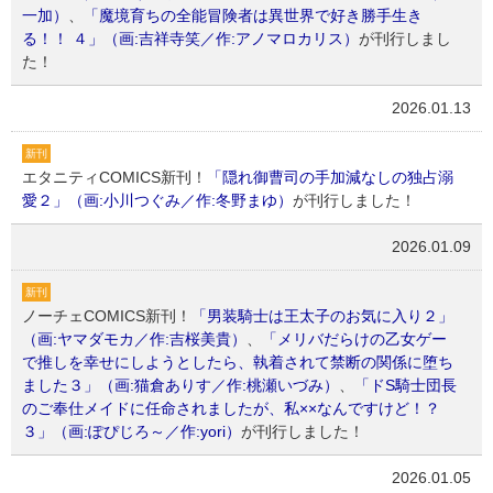
一加）
、
「魔境育ちの全能冒険者は異世界で好き勝手生き
る！！ ４」（画:吉祥寺笑／作:アノマロカリス）
が刊行しまし
た！
2026.01.13
新刊
エタニティCOMICS新刊！
「隠れ御曹司の手加減なしの独占溺
愛２」（画:小川つぐみ／作:冬野まゆ）
が刊行しました！
2026.01.09
新刊
ノーチェCOMICS新刊！
「男装騎士は王太子のお気に入り２」
（画:ヤマダモカ／作:吉桜美貴）
、
「メリバだらけの乙女ゲー
で推しを幸せにしようとしたら、執着されて禁断の関係に堕ち
ました３」（画:猫倉ありす／作:桃瀬いづみ）
、
「ドS騎士団長
のご奉仕メイドに任命されましたが、私××なんですけど！？
３」（画:ぽぴじろ～／作:yori）
が刊行しました！
2026.01.05