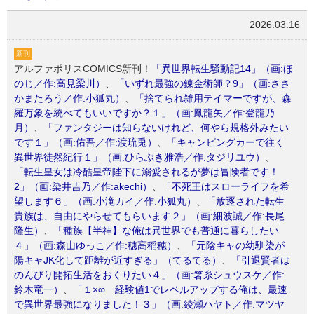
2026.03.16
新刊
アルファポリスCOMICS新刊！
「異世界転生騒動記14」（画:ほ
のじ／作:高見梁川）
、
「いずれ最強の錬金術師？9」（画:ささ
かまたろう／作:小狐丸）
、
「捨てられ雑用テイマーですが、森
羅万象を統べてもいいですか？１」（画:鳳龍矢／作:登龍乃
月）
、
「ファンタジーは知らないけれど、何やら規格外みたい
です１」（画:佑吾／作:渡琉兎）
、
「キャンピングカーで往く
異世界徒然紀行１」（画:ひらぶき雅浩／作:タジリユウ）
、
「転生皇女は冷酷皇帝陛下に溺愛されるが夢は冒険者です！
2」（画:染井吉乃／作:akechi）
、
「不死王はスローライフを希
望します６」（画:小滝カイ／作:小狐丸）
、
「放逐された転生
貴族は、自由にやらせてもらいます２」（画:細波誠／作:長尾
隆生）
、
「種族【半神】な俺は異世界でも普通に暮らしたい
４」（画:森山ゆっこ／作:穂高稲穂）
、
「元陰キャの幼馴染が
陽キャJK化して距離が近すぎる」（てるてる）
、
「引退賢者は
のんびり開拓生活をおくりたい４」（画:箸糸シュウスケ／作:
鈴木竜一）
、
「１×∞ 経験値1でレベルアップする俺は、最速
で異世界最強になりました！３」（画:綾瀬ハヤト／作:マツヤ