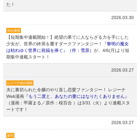
た！
2026.03.30
Web漫画
【短期集中連載開始！】絶望の果てに人ならざる力を手にした
少女が、世界の終焉を覆すダークファンタジー！
『黎明の魔女
は枯れゆく世界に祝福を捧ぐ』（作：雪原）
が、4/6(月)より短
期集中連載スタート！
2026.03.27
レジーナWeb漫画
夫に裏切られた令嬢のやり直し恋愛ファンタジー！ レジーナ
Web漫画
『もう二度と、あなたの妻にはなりたくありません』
（漫画：甲羅まる／原作：桜百合 ）は3/31（火）より連載スタ
ートです！
2026.03.27
新刊