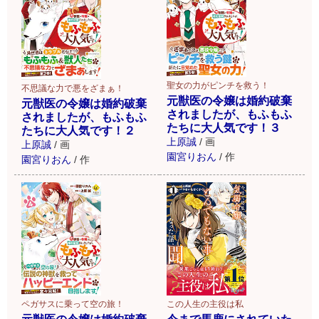
聖女の力がピンチを救う！
不思議な力で悪をざまぁ！
元獣医の令嬢は婚約破棄
元獣医の令嬢は婚約破棄
されましたが、もふもふ
されましたが、もふもふ
たちに大人気です！３
たちに大人気です！２
上原誠
/
画
上原誠
/
画
園宮りおん
/
作
園宮りおん
/
作
ペガサスに乗って空の旅！
この人生の主役は私