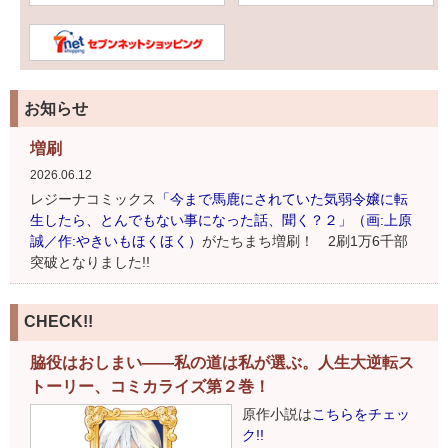
お知らせ
増刷
2026.06.12
レジーナコミックス
「今まで馬鹿にされていた気弱令嬢に転
生したら、とんでもない事になった話、聞く？２」（画:上原
誠／作:やきいもほくほく）
がたちまち増刷！ 2刷1万6千部
突破となりました!!
CHECK!!
脇役はおしまい――私の道は私が選ぶ。人生大逆転ス
トーリー、コミカライズ第２巻！
原作小説は
こちらをチェッ
ク!!