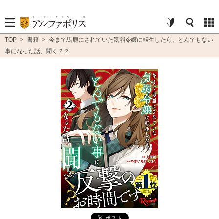
TOP
>
書籍
>
今まで馬鹿にされていた気弱令嬢に転生したら、とんでもない
事になった話、聞く？２