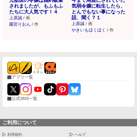
元獣医の令嬢は婚約破棄
今まで馬鹿にされていた
されましたが、もふもふ
気弱令嬢に転生したら、
たちに大人気です！４
とんでもない事になった
話、聞く？１
上原誠
/
画
上原誠
/
画
園宮りおん
/
作
やきいもほくほく
/
作
アプリ一覧
公式SNS一覧
ご利用について
利用規約
ヘルプ