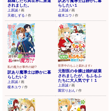
就職したら異世界に派遣
訳あり魔導士は静かに暮
されました。
らしたい１
上原誠
/
画
上原誠
/
画
天都しずる
/
作
榎木ユウ
/
作
世界中のもふと戯れます♪
私の魔力が事件の鍵!?
元獣医の令嬢は婚約破棄
訳あり魔導士は静かに暮
されましたが、もふもふ
らしたい２
たちに大人気です！１
上原誠
/
画
上原誠
/
画
榎木ユウ
/
作
園宮りおん
/
作