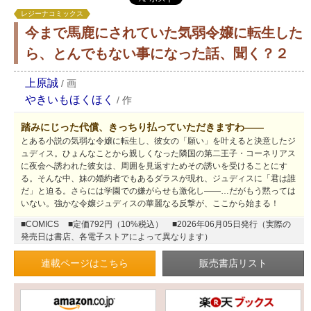
レジーナコミックス
今まで馬鹿にされていた気弱令嬢に転生した
ら、とんでもない事になった話、聞く？２
上原誠
/
画
やきいもほくほく
/
作
踏みにじった代償、きっちり払っていただきますわ――
とある小説の気弱な令嬢に転生し、彼女の「願い」を叶えると決意したジ
ュディス。ひょんなことから親しくなった隣国の第二王子・コーネリアス
に夜会へ誘われた彼女は、周囲を見返すためその誘いを受けることにす
る。そんな中、妹の婚約者でもあるダラスが現れ、ジュディスに「君は誰
だ」と迫る。さらには学園での嫌がらせも激化し――…だがもう黙っては
いない。強かな令嬢ジュディスの華麗なる反撃が、ここから始まる！
■COMICS
■定価792円（10%税込）
■2026年06月05日発行（実際の
発売日は書店、各電子ストアによって異なります）
連載ページはこちら