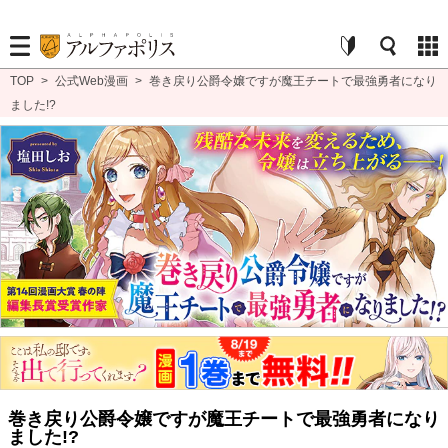
TOP
>
公式Web漫画
>
巻き戻り公爵令嬢ですが魔王チートで最強勇者になり
ました!?
巻き戻り公爵令嬢ですが魔王チートで最強勇者になり
ました!?