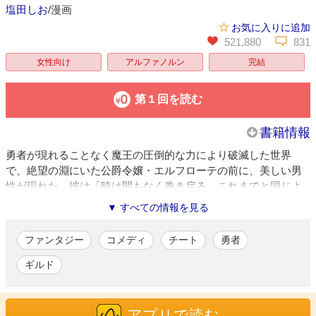
塩田しお
/漫画
お気に入りに追加
521,880
831
女性向け
アルファノルン
完結
第１回を読む
書籍情報
勇者が現れることなく魔王の圧倒的な力により破滅した世界
で、絶望の淵にいた公爵令嬢・エルフローテの前に、美しい男
性が現れた。彼は「時は間もなく巻き戻る。これまでと同じよ
うに。お前が勇者になるんだ」と言い、エルフローテに力を授
▼ すべての情報を見る
ける。その後エルフローテが目を覚ますと……そこは５年前の
世界!? 全ては夢だったのかもしれないと思いつつ、エルフロー
ファンタジー
コメディ
チート
勇者
テは悲劇を繰り返さないため、立ち上がる！ 最強の力を得た
ご令嬢が無双するチートコメディ、ここに開幕！
ギルド
塩田しお
/漫画
福岡県在住。アルファポリス第14回漫画大賞 春の陣にて、編集長
アプリで読む