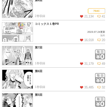
第8回
この話を読む
コメントを見る
70AC
2巻収録
21,134
41
コミックス１巻PR
2023.07.24更新
この話を読む
コメントを見る
無料
16,018
20
第7回
この話を読む
コメントを見る
1巻収録
31,179
49
第6回
この話を読む
コメントを見る
1巻収録
35,485
32
第5回
この話を読む
コメントを見る