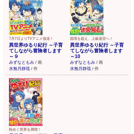
7月7日よりTVアニメ放送！
国境を超え、上級迷宮へ！
異世界ゆるり紀行 ～子育
異世界ゆるり紀行 ～子育
てしながら冒険者します
てしながら冒険者します
～９
～10
みずなともみ
/
画
みずなともみ
/
画
水無月静琉
/
作
水無月静琉
/
作
秋めく世界を満喫！