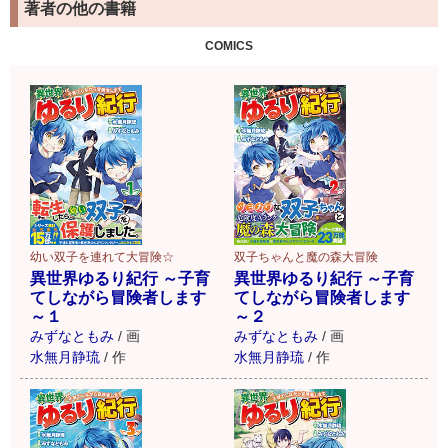
著者の他の書籍
お客様には、特製描き下ろ
し特典がついてきます！
COMICS
詳細はこちら
幼い双子を連れて大冒険☆
双子ちゃんと魔の森大冒険
異世界ゆるり紀行 ～子育
異世界ゆるり紀行 ～子育
てしながら冒険者します
てしながら冒険者します
～１
～２
みずなともみ
/
画
みずなともみ
/
画
水無月静琉
/
作
水無月静琉
/
作