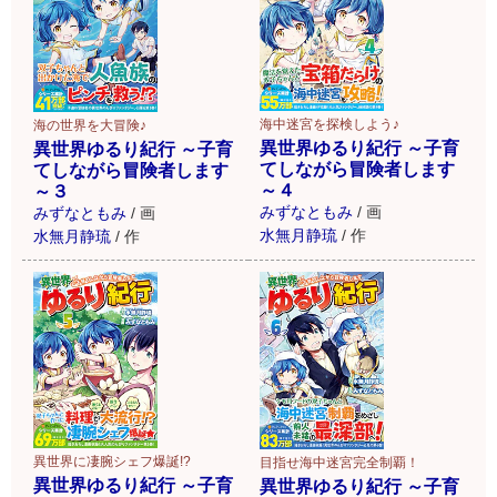
海中迷宮を探検しよう♪
海の世界を大冒険♪
異世界ゆるり紀行 ～子育
異世界ゆるり紀行 ～子育
てしながら冒険者します
てしながら冒険者します
～４
～３
みずなともみ
/
画
みずなともみ
/
画
水無月静琉
/
作
水無月静琉
/
作
異世界に凄腕シェフ爆誕!?
目指せ海中迷宮完全制覇！
異世界ゆるり紀行 ～子育
異世界ゆるり紀行 ～子育