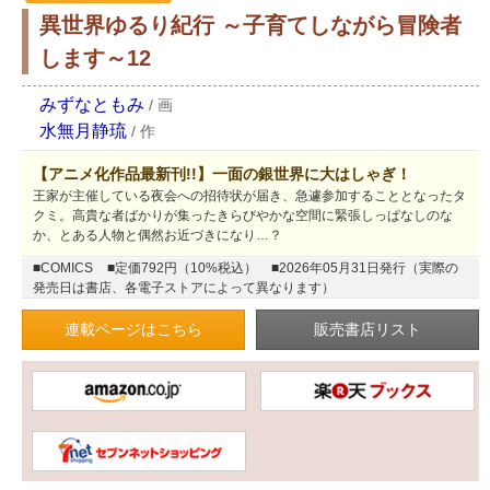
異世界ゆるり紀行 ～子育てしながら冒険者
します～12
みずなともみ
/
画
水無月静琉
/
作
【アニメ化作品最新刊!!】一面の銀世界に大はしゃぎ！
王家が主催している夜会への招待状が届き、急遽参加することとなったタ
クミ。高貴な者ばかりが集ったきらびやかな空間に緊張しっぱなしのな
か、とある人物と偶然お近づきになり…？
■COMICS
■定価792円（10%税込）
■2026年05月31日発行（実際の
発売日は書店、各電子ストアによって異なります）
連載ページはこちら