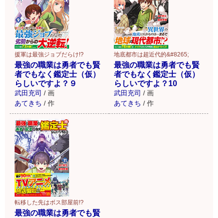
援軍は最強ジョブだらけ!?
地底都市は超近代的&#8265;
最強の職業は勇者でも賢
最強の職業は勇者でも賢
者でもなく鑑定士（仮）
者でもなく鑑定士（仮）
らしいですよ？９
らしいですよ？10
武田充司
/
画
武田充司
/
画
あてきち
/
作
あてきち
/
作
転移した先はボス部屋前!?
最強の職業は勇者でも賢