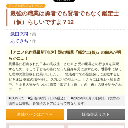
アルファポリスコミックス
最強の職業は勇者でも賢者でもなく鑑定士
（仮）らしいですよ？12
武田充司
/
画
あてきち
/
作
【アニメ化作品最新刊!🎉】謎の職業『鑑定士(仮)』の由来が明
らかに…！
異世界に召喚された日本の高校生・ヒビキは 元の世界との行き来を実現
するため、そして子どもの姿になった自身を元に戻すため、世界中に散っ
た理神の聖獣探しに乗り出した。 地底都市での聖獣探しに苦戦するヒ
ビキ達は 探索の場を移し、久方ぶりの地上へ…！ さらには地上へ戻る道
中、とある人物からついに職業『鑑定士（仮）』の（仮）の謎を明かされ
て――⁉
■COMICS
■定価792円（10%税込）
■2026年06月30日発行（実際の
発売日は書店、各電子ストアによって異なります）
連載ページはこちら