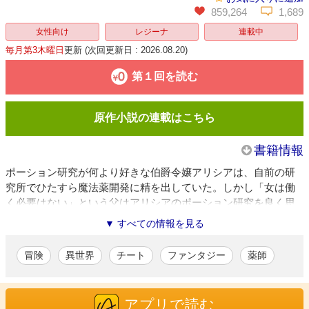
859,264
1,689
女性向け
レジーナ
連載中
毎月第3木曜日
更新
(次回更新日 : 2026.08.20)
第１回を読む
原作小説の連載はこちら
書籍情報
ポーション研究が何より好きな伯爵令嬢アリシアは、自前の研
究所でひたすら魔法薬開発に精を出していた。しかし「女は働
く必要はない」という父はアリシアのポーション研究を良く思
っておらず、研究所を爆破した上、彼女を領地から追放してし
▼ すべての情報を見る
まう。途方に暮れるアリシア。だが彼女の持つ【調合EX】は、
大陸で二人といない超レアスキル！ そのスキルをフル活用し
冒険
異世界
チート
ファンタジー
薬師
て難題を乗り越えてゆく。一方、アリシアを失ったため、魔物
除けポーションの恩恵を受けられなくなった領地には次々とモ
ンスターが現れ……大人気ファンタジーが待望のコミカライズ!!
アプリで読む