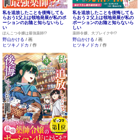
私を追放したことを後悔しても
私を追放したことを後悔しても
らおう1父上は領地発展が私のポ
らおう２父上は領地発展が私の
ーションのお陰と知らないらし
ポーションのお陰と知らないら
い
しい
ぽんこつ令嬢は最強薬師!?
薬師令嬢、大ブレイク中!?
野山かける
/
画
野山かける
/
画
ヒツキノドカ
/
作
ヒツキノドカ
/
作