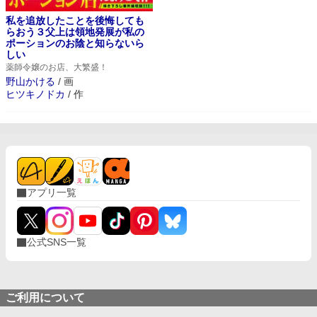
私を追放したことを後悔しても
らおう３父上は領地発展が私の
ポーションのお陰と知らないら
しい
薬師令嬢のお店、大繁盛！
野山かける
/
画
ヒツキノドカ
/
作
アプリ一覧
公式SNS一覧
ご利用について