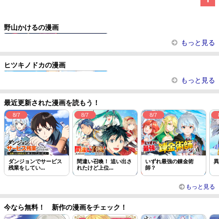
この話を読む
コメントを見る
野山かけるの漫画
ぽんこつ陰陽師あやかし縁起
もっと見る
ヒツキノドカの漫画
泣いて謝られても教会には戻りませ...
もっと見る
最近更新された漫画を読もう！
8/7
8/7
8/7
ダンジョンでサービス
間違い召喚！ 追い出さ
いずれ最強の錬金術
異
残業をしてい...
れたけど上位...
師？
もっと見る
今なら無料！ 新作の漫画をチェック！