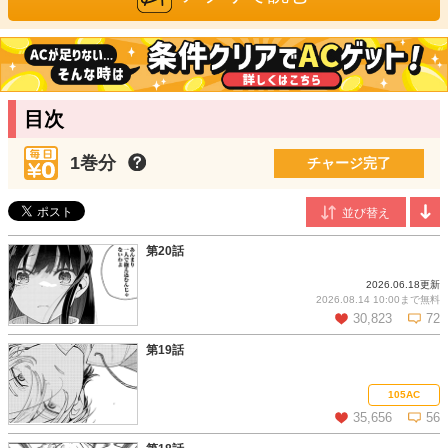
野山かける
/漫画
東京都出身。
筆も足も遅いが、パン食い競争では１位を取る、将来有望な気鋭
の作家。
「ぽんこつ陰陽師あやかし縁起」にてコミカライズ作画、連載デ
目次
ビュー。
ヒツキノドカ
/原作
1巻分
チャージ完了
愛知県在住。『泣いて謝られても教会には戻りません!～追放され
た元聖女候補ですが、同じく追放された「剣神」さまと意気投合
したので第二の人生を始めてます～』にて、アルファポリス「第
13回ファンタジー小説大賞」大賞受賞。何もないフローリングの
第20話
部屋でごろごろするのが好き。
2026.06.18更新
2026.08.14 10:00まで
無料
30,823
72
第19話
この話を読む
コメントを見る
105AC
35,656
56