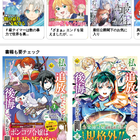
Ｆ級テイマーは数の暴
『ざまぁ』エンドを迎
最狂公爵閣下のお気に
異
力で世界を裏...
えましたが、...
入り
チ
書籍も要チェック