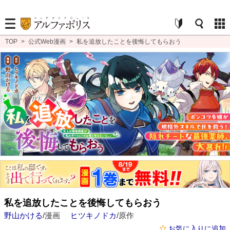
TOP
>
公式Web漫画
>
私を追放したことを後悔してもらおう
私を追放したことを後悔してもらおう
野山かける
/漫画
ヒツキノドカ
/原作
お気に入りに追加