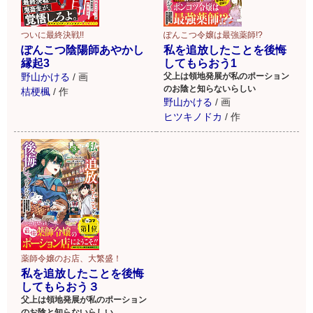
ついに最終決戦!!
ぽんこつ令嬢は最強薬師!?
ぽんこつ陰陽師あやかし
私を追放したことを後悔
縁起3
してもらおう1
野山かける
/
画
父上は領地発展が私のポーション
のお陰と知らないらしい
桔梗楓
/
作
野山かける
/
画
ヒツキノドカ
/
作
薬師令嬢のお店、大繁盛！
私を追放したことを後悔
してもらおう３
父上は領地発展が私のポーション
のお陰と知らないらしい