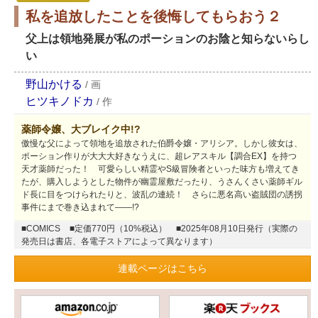
私を追放したことを後悔してもらおう２
父上は領地発展が私のポーションのお陰と知らないらし
い
野山かける
/
画
ヒツキノドカ
/
作
薬師令嬢、大ブレイク中!?
傲慢な父によって領地を追放された伯爵令嬢・アリシア。しかし彼女は、
ポーション作りが大大大好きなうえに、超レアスキル【調合EX】を持つ
天才薬師だった！ 可愛らしい精霊やS級冒険者といった味方も増えてき
たが、購入しようとした物件が幽霊屋敷だったり、うさんくさい薬師ギル
ド長に目をつけられたりと、波乱の連続！ さらに悪名高い盗賊団の誘拐
事件にまで巻き込まれて――!?
■COMICS
■定価770円（10%税込）
■2025年08月10日発行（実際の
発売日は書店、各電子ストアによって異なります）
連載ページはこちら