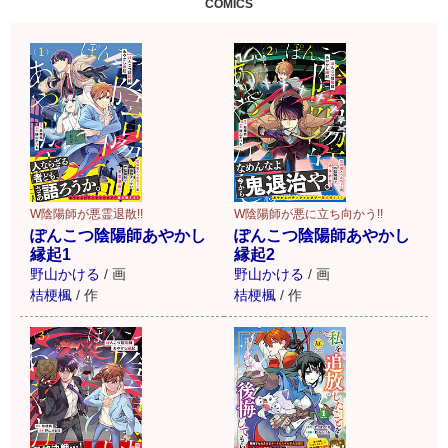
COMICS
W陰陽師が悪霊退散!!
W陰陽師が悪に立ち向かう!!
ぽんこつ陰陽師あやかし
ぽんこつ陰陽師あやかし
縁起1
縁起2
野山かける
/
画
野山かける
/
画
桔梗楓
/
作
桔梗楓
/
作