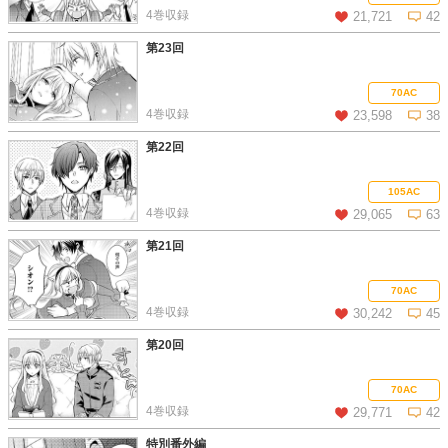
4巻収録
21,721
42
第23回
この話を読む
コメントを見る
70AC
4巻収録
23,598
38
第22回
この話を読む
コメントを見る
105AC
4巻収録
29,065
63
第21回
この話を読む
コメントを見る
70AC
4巻収録
30,242
45
第20回
この話を読む
コメントを見る
70AC
4巻収録
29,771
42
特別番外編