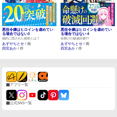
悪役令嬢はヒロインを虐めてい
悪役令嬢はヒロインを虐めてい
る場合ではない3
る場合ではない４
婚約に隠された秘密とは？
命懸けの破滅回避!!?
あずやちとせ
/
画
あずやちとせ
/
画
四宮あか
/
作
四宮あか
/
作
アプリ一覧
公式SNS一覧