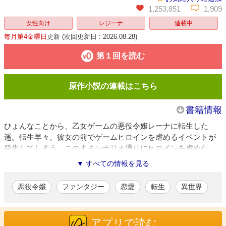
1,253,851
1,909
女性向け
レジーナ
連載中
毎月第4金曜日
更新
(次回更新日 : 2026.08.28)
第１回を読む
原作小説の連載はこちら
書籍情報
ひょんなことから、乙女ゲームの悪役令嬢レーナに転生した
遥。転生早々、彼女の前でゲームヒロインを虐めるイベントが
発生してしまう。このままシナリオ通りにヒロインを虐めた
ら、レーナに待ち受けるのは破滅ルートのみ。……悪役令嬢や
▼ すべての情報を見る
ってる場合じゃない。人生、楽しまないと！ そう心に決めた
レーナだったが、ヒロインやゲームの攻略対象たちに、どんど
悪役令嬢
ファンタジー
恋愛
転生
異世界
んピンチに追い込まれ――!? ハッピーエンドを目指す悪役令嬢
の破天荒異世界ライフ、待望のコミカライズ！
アプリで読む
あずやちとせ
/漫画