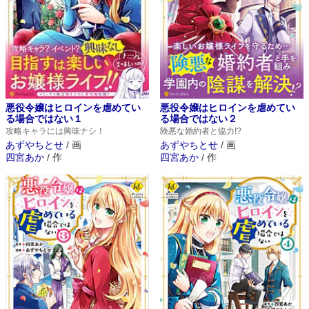
悪役令嬢はヒロインを虐めてい
悪役令嬢はヒロインを虐めてい
る場合ではない１
る場合ではない２
攻略キャラには興味ナシ！
険悪な婚約者と協力!?
あずやちとせ
/
画
あずやちとせ
/
画
四宮あか
/
作
四宮あか
/
作