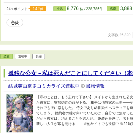
8,776
3,88
142pt
24h.ポイント
小説
位 / 228,785件
恋愛
恋愛
文字数 25,320
恋愛
連載中
長編
孤独な公女～私は死んだことにしてください（本
結城芙由奈＠コミカライズ連載中
書籍情報
【私のことは、もう忘れて下さい】 メイドから生まれた公女
た彼女に、突然婚約の命が下る。 相手は伯爵家の三男――
それでも彼に恋をした。 侍女であり幼馴染のヘスティアを
てしまう。 婚約者の瞳が向いていたのは、自分では無かった
だから彼女は、消えることを選んだ。 偽装死を遂げ、名も身
新しい人生が幕を開ける―― ※他サイトでも投稿中 ※22