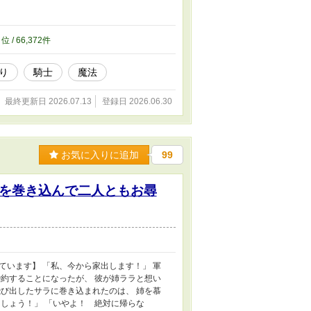
0
位 / 66,372件
り
騎士
魔法
最終更新日 2026.07.13
登録日 2026.06.30
お気に入りに追加
99
を巻き込んで二人ともお尋
います】 「私、今から家出します！」 軍
約することになったが、 彼が姉ララと想い
び出したサラに巻き込まれたのは、 姉を慕
しょう！」 「いやよ！ 絶対に帰らな