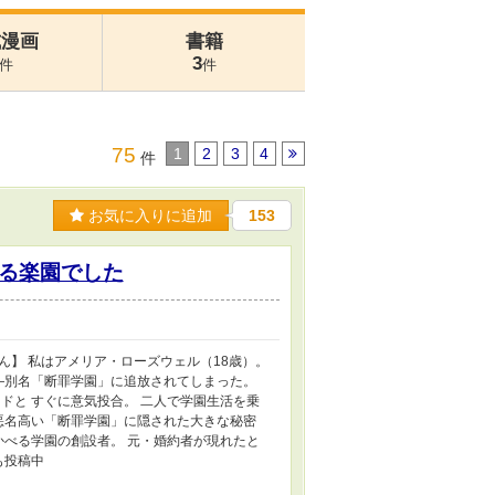
式漫画
書籍
3
件
件
75
1
2
3
4
件
お気に入りに追加
153
る楽園でした
】 私はアメリア・ローズウェル（18歳）。
―別名「断罪学園」に追放されてしまった。
ドと すぐに意気投合。 二人で学園生活を乗
悪名高い「断罪学園」に隠された大きな秘密
かべる学園の創設者。 元・婚約者が現れたと
も投稿中