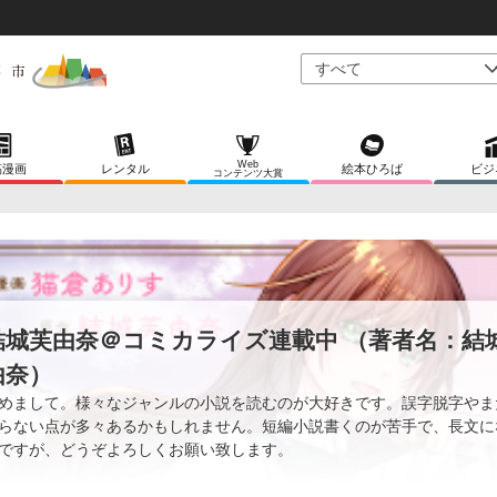
Web
稿漫画
レンタル
絵本ひろば
ビジ
コンテンツ大賞
結城芙由奈＠コミカライズ連載中 （著者名：結
由奈）
めまして。様々なジャンルの小説を読むのが大好きです。誤字脱字やま
らない点が多々あるかもしれません。短編小説書くのが苦手で、長文に
ですが、どうぞよろしくお願い致します。