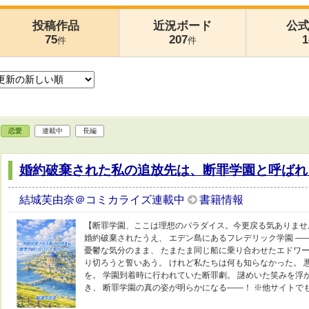
投稿作品
近況ボード
公
75
207
1
件
件
恋愛
連載中
長編
婚約破棄された私の追放先は、断罪学園と呼ばれ
結城芙由奈＠コミカライズ連載中
書籍情報
【断罪学園、ここは理想のパラダイス。今更戻る気ありません
婚約破棄されたうえ、 エデン島にあるフレデリック学園 ―
憂鬱な気分のまま、 たまたま同じ船に乗り合わせたエドワー
り切ろうと誓いあう。 けれど私たちは何も知らなかった。 
を。 学園到着時に行われていた断罪劇。 謎めいた笑みを浮
き、 断罪学園の真の姿が明らかになる――！ ※他サイトで