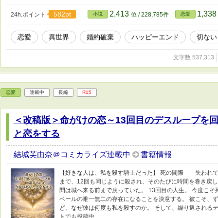
2,413
1,33
582pt
24h.ポイント
小説
位 / 228,785件
恋愛
恋愛
異世界
婚約破棄
ハッピーエンド
切ない
文字数 537,313
恋愛
連載中
長編
R15
＜改稿版＞命がけの恋～13回目のデスループを
と恋をする
結城芙由奈＠コミカライズ連載中
書籍情報
【好きな人は、私を殺す騎士だった】 死の間際――失われて
まで、12回も同じように殺され、そのたびに時間を巻き戻し
間は城へ来る前まで戻っていた。 13回目の人生。 今度こ
ベールの唯一無二の存在になることを決意する。 彼こそ、ず
ど、なぜ彼は何度も私を殺すのか。 そして、繰り返されるデ
トでも投稿中