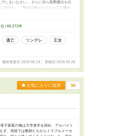
んでしまいなさい」 さらに自ら殺戮魔法を仕
し向けた。 「騎士の命はどうなっても構わ
る羽目になる。 「キース！ 今助ける
！！」 迫る暗殺者、降り注ぐ魔法。 それで
か騒がしい、 噛み合わない二人の逃走劇が
9
位 / 66,372件
ることになる。 自分の出生に隠された 残酷な
逃亡
ツンデレ
王女
最終更新日 2026.06.18
登録日 2026.05.26
お気に入りに追加
30
 母子家庭の俺は大学進学を諦め、アルバイト
えず、高校では教師たちからトラブルメーカ