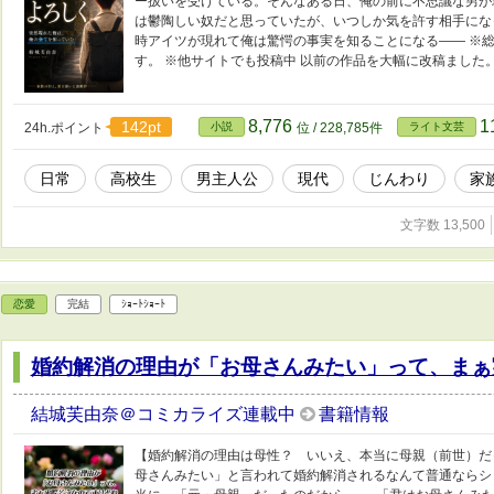
ー扱いを受けている。そんなある日、俺の前に不思議な男が
は鬱陶しい奴だと思っていたが、いつしか気を許す相手にな
時アイツが現れて俺は驚愕の事実を知ることになる―― ※総文
す。 ※他サイトでも投稿中 以前の作品を大幅に改稿ました
8,776
1
142pt
24h.ポイント
小説
位 / 228,785件
ライト文芸
日常
高校生
男主人公
現代
じんわり
家
文字数 13,500
恋愛
完結
ｼｮｰﾄｼｮｰﾄ
婚約解消の理由が「お母さんみたい」って、まぁ
結城芙由奈＠コミカライズ連載中
書籍情報
【婚約解消の理由は母性？ いいえ、本当に母親（前世）だ
母さんみたい」と言われて婚約解消されるなんて普通ならシ