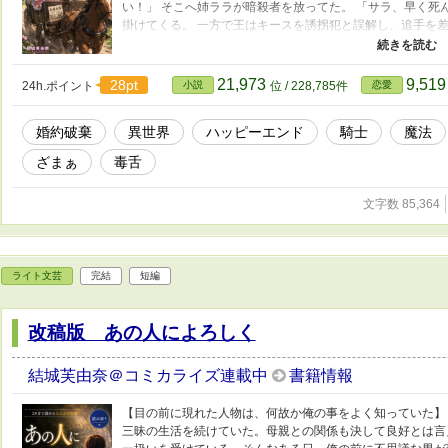
い！」 そこへ姉ララが暗殺者を放ってた。 「サラ、早く死
掛けてくる。 一方で王はキースを誘拐犯と誤解し、追手を差
ん。サラを無傷で連れ戻せ」 逃げ場がなく、まとめて追われ
わ！」 「や、やめろ！ 姫の助け方は方向性が――ぐはあっ
も止まらない王女と、振り回される騎士。 命がけなのにどこ
21,973
9,51
28pt
24h.ポイント
小説
位 / 228,785件
恋愛
始まった。 だがこの逃走劇の果てに、 サラはある真実を知
秘密を――
婚約破棄
異世界
ハッピーエンド
騎士
魔法
ざまぁ
毒舌
文字数 85,364
ライト文芸
完結
短編
改稿版 あの人によろしく
結城芙由奈＠コミカライズ連載中
書籍情報
【目の前に現れた人物は、何故か俺の事をよく知っていた】
三昧の生活を続けていた。母親との関係も決して良好とは言