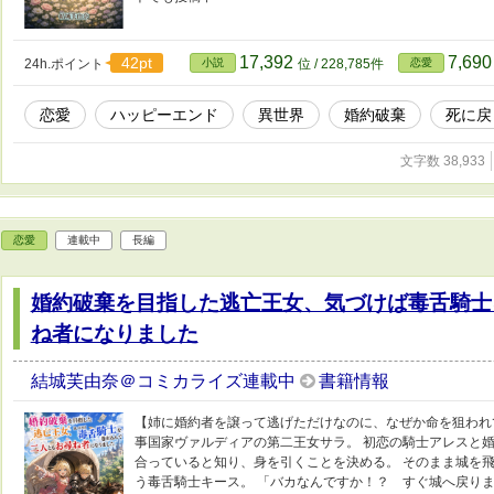
17,392
7,69
42pt
24h.ポイント
小説
位 / 228,785件
恋愛
恋愛
ハッピーエンド
異世界
婚約破棄
死に戻
文字数 38,933
恋愛
連載中
長編
婚約破棄を目指した逃亡王女、気づけば毒舌騎士
ね者になりました
結城芙由奈＠コミカライズ連載中
書籍情報
【姉に婚約者を譲って逃げただけなのに、なぜか命を狙われて
事国家ヴァルディアの第二王女サラ。 初恋の騎士アレスと婚
合っていると知り、身を引くことを決める。 そのまま城を飛
う毒舌騎士キース。 「バカなんですか！？ すぐ城へ戻りま