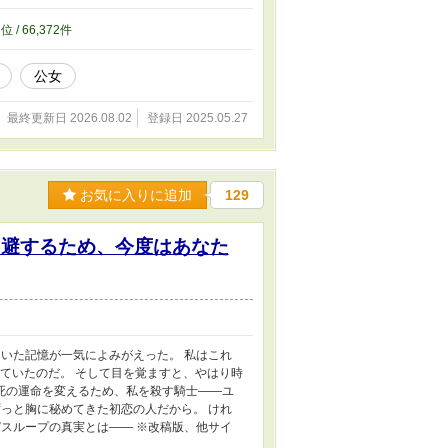
8
位 / 66,372件
公女
最終更新日 2026.08.02
登録日 2025.05.27
お気に入りに追加
129
回避するため、今度はあなた
いた記憶が一気によみがえった。 私はこれ
ていたのだ。 そして目を覚ますと、やはり時
そ死の運命を変えるため、私を殺す騎士――ユ
っと胸に秘めてきた初恋の人だから。 けれ
スループの真実とは―― ※改稿版、他サイ