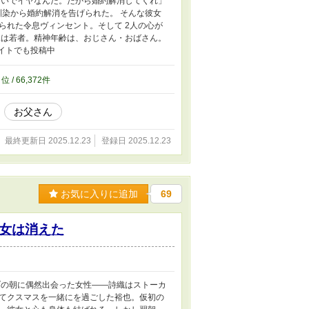
たいでイヤなんだ。だから婚約解消してくれ」
馴染から婚約解消を告げられた。 そんな彼女
られた令息ヴィンセント。そして 2人の心が
見は若者。精神年齢は、おじさん・おばさん。
イトでも投稿中
5
位 / 66,372件
お父さん
最終更新日 2025.12.23
登録日 2025.12.23
お気に入りに追加
69
女は消えた
ブの朝に偶然出会った女性――詩織はストーカ
てクスマスを一緒にを過ごした裕也。仮初の