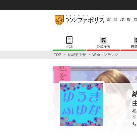
小説
公式漫画
投
TOP
>
結城芙由奈
>
Webコンテンツ
初
至
ち