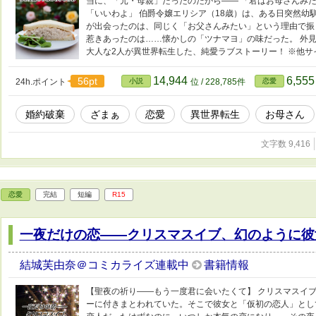
当に、「元・母親」だったのだから―― 「君はお母さんみ
「いいわよ」 伯爵令嬢エリシア（18歳）は、ある日突然幼
が出会ったのは、同じく「お父さんみたい」という理由で振
惹きあったのは……懐かしの「ツナマヨ」の味だった。 外
大人な2人が異世界転生した、純愛ラブストーリー！ ※他サ
14,944
6,55
56pt
24h.ポイント
小説
位 / 228,785件
恋愛
婚約破棄
ざまぁ
恋愛
異世界転生
お母さん
文字数 9,416
恋愛
完結
短編
R15
一夜だけの恋――クリスマスイブ、幻のように彼
結城芙由奈＠コミカライズ連載中
書籍情報
【聖夜の祈り――もう一度君に会いたくて】 クリスマスイ
ーに付きまとわれていた。そこで彼女と「仮初の恋人」とし