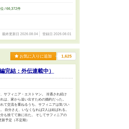
8
位 / 66,372件
最終更新日 2026.08.04
登録日 2026.08.01
お気に入りに追加
1,625
編完結：外伝連載中）
、サフィニア・エストマン。 冷遇され続け
それは、家から追い出すための婚約だった。
連れて交流を重ねるうち、サフィニアは気づい
。 自分さえ、いなくなれば2人は結ばれる。
分も捨てて旅に出た。 そしてサフィニアの
時更新予定（不定期）