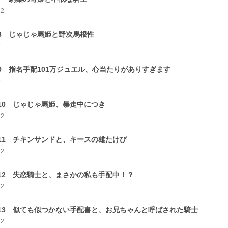
12
-8 じゃじゃ馬姫と野次馬根性
7
-9 指名手配101万ジュエル、心当たりがありすぎます
9
-10 じゃじゃ馬姫、暴走中につき
12
-11 チキンサンドと、キースの雄たけび
12
-12 失恋騎士と、まさかの私も手配中！？
12
-13 似ても似つかない手配書と、お兄ちゃんと呼ばされた騎士
12