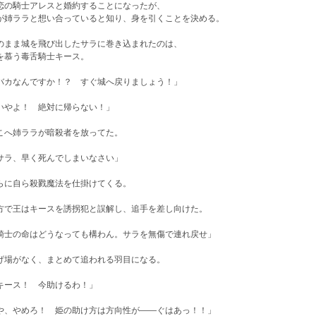
恋の騎士アレスと婚約することになったが、
が姉ララと想い合っていると知り、身を引くことを決める。
のまま城を飛び出したサラに巻き込まれたのは、
を慕う毒舌騎士キース。
バカなんですか！？ すぐ城へ戻りましょう！」
いやよ！ 絶対に帰らない！」
こへ姉ララが暗殺者を放ってた。
サラ、早く死んでしまいなさい」
らに自ら殺戮魔法を仕掛けてくる。
方で王はキースを誘拐犯と誤解し、追手を差し向けた。
騎士の命はどうなっても構わん。サラを無傷で連れ戻せ」
げ場がなく、まとめて追われる羽目になる。
キース！ 今助けるわ！」
や、やめろ！ 姫の助け方は方向性が――ぐはあっ！！」