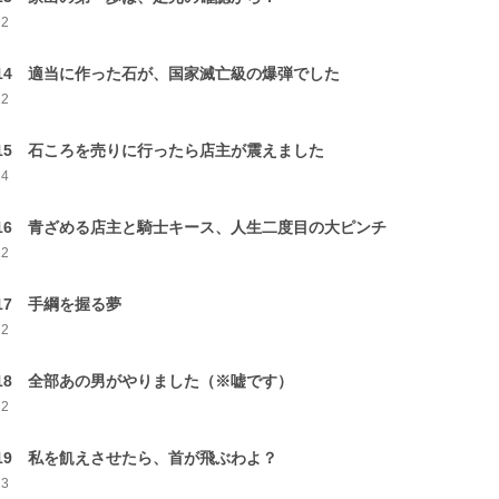
22
-14 適当に作った石が、国家滅亡級の爆弾でした
22
-15 石ころを売りに行ったら店主が震えました
24
-16 青ざめる店主と騎士キース、人生二度目の大ピンチ
22
-17 手綱を握る夢
22
-18 全部あの男がやりました（※嘘です）
22
-19 私を飢えさせたら、首が飛ぶわよ？
23