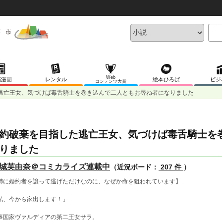
Web
稿漫画
レンタル
絵本ひろば
ビジ
コンテンツ大賞
逃亡王女、気づけば毒舌騎士を巻き込んで二人ともお尋ね者になりました
約破棄を目指した逃亡王女、気づけば毒舌騎士を
りました
城芙由奈＠コミカライズ連載中
（近況ボード：
207 件
）
姉に婚約者を譲って逃げただけなのに、なぜか命を狙われています】
私、今から家出します！」
事国家ヴァルディアの第二王女サラ。