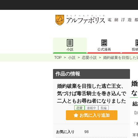
小説
公式漫画
投
TOP
>
小説
>
恋愛小説
>
婚約破棄を目指した
作品の情報
婚
婚約破棄を目指した逃亡王女、
な
気づけば毒舌騎士を巻き込んで
二人ともお尋ね者になりました
結
恋愛
連載中
長編
【
お気に入り追加
「
お気に入り
98
軍