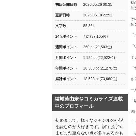
初
初回公開日時
2026.05.26 00:35
彼
更新日時
2026.06.18 22:52
そ
姉
文字数
85,364
「
24h.ポイント
7 pt (37,165位)
「
週間ポイント
260 pt (21,503位)
そ
月間ポイント
1,129 pt (22,522位)
「
年間ポイント
18,383 pt (21,278位)
累計ポイント
18,523 pt (73,660位)
さ
一
結城芙由奈＠コミカライズ連載
「
中のプロフィール
逃
初めまして。様々なジャンルの小説
「
を読むのが大好きです。誤字脱字や
まだまだ至らない点が多々あるかも
「