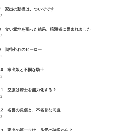
-7 家出の動機は、ついでです
22
-8 食い意地を張った結果、暗殺者に囲まれました
22
-9 期待外れのヒーロー
22
-10 家出娘と不憫な騎士
22
-11 空腹は騎士を無力化する？
22
-12 名誉の負傷と、不名誉な同盟
22
-13 家出の第一歩は、足元の確認から？