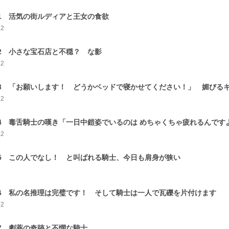
-1 活気の街ルディアと王女の食欲
22
-2 小さな宝石店と不穏？ な影
22
-3 「お願いします！ どうかベッドで寝かせてください！」 媚びる
22
-4 毒舌騎士の嘆き「一日中鎧姿でいるのは めちゃくちゃ疲れるんです
12
-5 この人でなし！ と叫ばれる騎士、今日も肩身が狭い
5
-6 私の名推理は完璧です！ そして騎士は一人で瓦礫を片付けます
12
-7 劇薬の奇跡と不憫な騎士