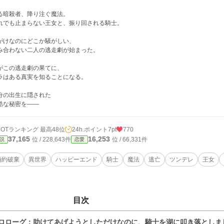
る暗殺者、降り注ぐ魔法。
れでも止まらない王女と、振り回される騎士。
がけなのにどこか騒がしい、
み合わない二人の逃走劇が始まった。
がこの逃走劇の果てに、
ラはある真実を知ることになる。
分の出生に隠された
酷な秘密を――
HOTランキング 最高48位
24h.ポイント
7pt
770
37,165
16,253
位 / 228,643件
位 / 66,331件
説
恋愛
婚約破棄
異世界
ハッピーエンド
騎士
魔法
逃亡
ツンデレ
王女
目次
ロローグ：助けてあげようとしただけなのに、騎士を湖に叩き落としま