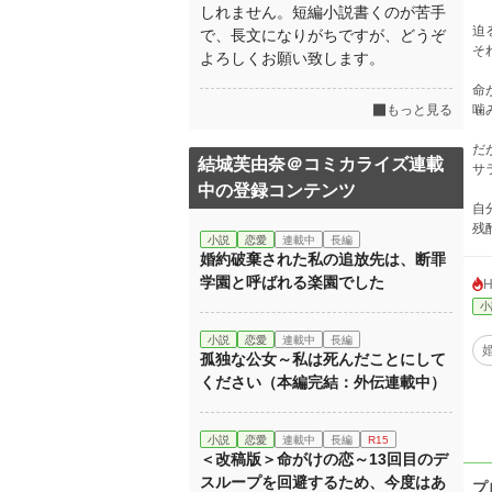
しれません。短編小説書くのが苦手
迫
で、長文になりがちですが、どうぞ
そ
よろしくお願い致します。
命
もっと見る
噛
だ
結城芙由奈＠コミカライズ連載
サ
中の登録コンテンツ
自
残
小説
恋愛
連載中
長編
婚約破棄された私の追放先は、断罪
学園と呼ばれる楽園でした
小
小説
恋愛
連載中
長編
孤独な公女～私は死んだことにして
ください（本編完結：外伝連載中）
小説
恋愛
連載中
長編
R15
＜改稿版＞命がけの恋～13回目のデ
スループを回避するため、今度はあ
プ