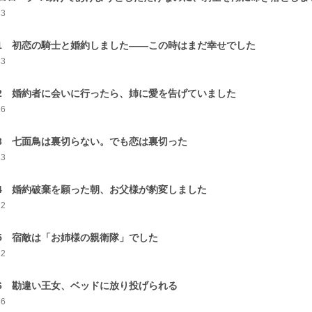
33
-1 初恋の騎士と婚約しました――この時はまだ幸せでした
33
-2 婚約者に会いに行ったら、姉に愛を告げていました
16
-3 七面鳥は裏切らない。でも恋は裏切った
13
-4 婚約破棄を願った朝、お父様が豹変しました
12
-5 宿敵は「お姉様の親衛隊」でした
22
-6 勘違い王女、ベッドに放り投げられる
16