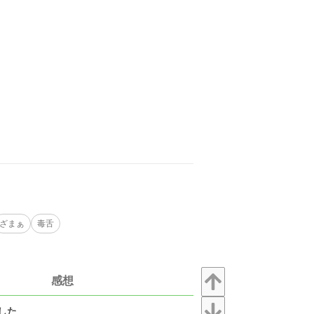
ざまぁ
毒舌
感想
した