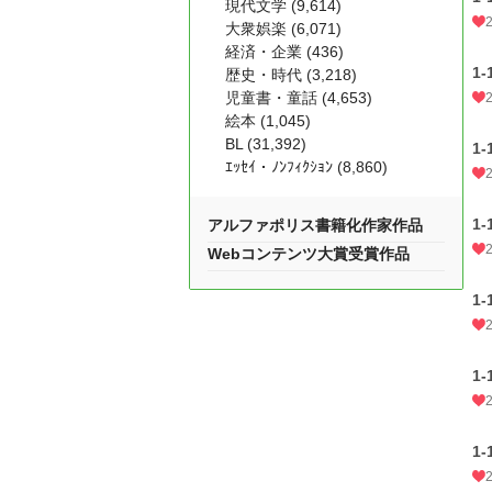
現代文学 (9,614)
大衆娯楽 (6,071)
経済・企業 (436)
1
歴史・時代 (3,218)
児童書・童話 (4,653)
絵本 (1,045)
BL (31,392)
1
ｴｯｾｲ・ﾉﾝﾌｨｸｼｮﾝ (8,860)
1
アルファポリス書籍化作家作品
Webコンテンツ大賞受賞作品
1
1
1