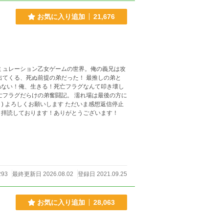
お気に入り追加
21,676
ミュレーション乙女ゲームの世界。俺の義兄は攻
出てくる、死ぬ前提の弟だった！ 最推しの弟と
ねない！俺、生きる！死亡フラグなんて叩き壊し
願いします ただいま感想返信停止
く拝読しております！ありがとうございます！
293
最終更新日 2026.08.02
登録日 2021.09.25
お気に入り追加
28,063