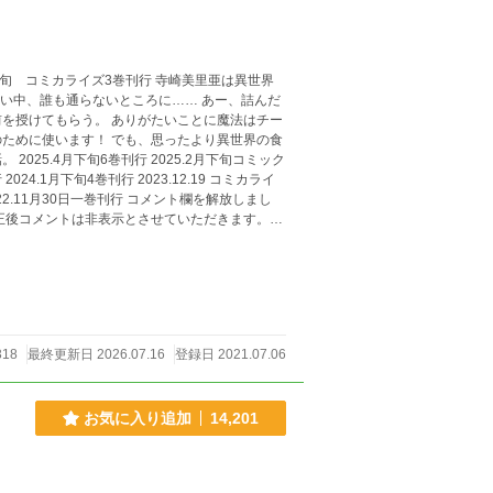
を授けてもらう。 ありがたいことに魔法はチー
ために使います！ でも、思ったより異世界の食
ミック
正後コメントは非表示とさせていただきます。ま
つきましては近況
い内容が多いですので、ノーコメントまたは非表示にさせていただきます。 よろしくお願いいたします。
318
最終更新日 2026.07.16
登録日 2021.07.06
お気に入り追加
14,201