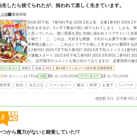
転生したら捨てられたが、拾われて楽しく生きています。
トロ猫
書籍情報
2026.05下旬 7巻刊行予定 2026.3月上旬 文庫1巻刊行 2026.2下旬 コミカライズ3巻刊行 寺崎美里亜は異世界
転生をするが、5ヶ月で教会の前に捨てられてしまう。 しかも、寒い中、誰も通らないところに…… あー、詰んだ
と思っていたら、後に宿屋を営む夫婦に拾われミリアナという名前
ト級だ！ こ、これは、大好きな家族、それからお菓子や食べ物の
事事情は厳しい……これはミリアナが楽しく生きながら奮闘する話。 2025.4月下旬6巻刊行 2025.2月下旬コ
ス2巻刊行 2024.7月下旬５巻刊行 2024.6月下旬コミックス1巻刊行 2024.1月下旬4巻刊行 2023.12.19 コミカライ
ズ連載スタート 2023.9月下旬三巻刊行 2023.3月30日二巻刊行 2022.11月30日一巻刊行 コメント欄を解放しまし
た。 誤字脱字のコメントも受け付けておりますが、必要箇所の修
た、ストーリーや今後の展開に迫る質問等は返信を控えさせていただきます。 書籍の誤字脱字に
ファンタジー
連載中
長編
R15
第14回ファンタジー小説大賞 読者賞受賞
ボードの『書籍の誤字脱字はここに』にてお願いいたします。 出版社との規約に触れる質問等も基本お答えできな
81
12
24h.ポイント
13,781pt
位 / 228,850件
位 / 53,334件
小説
ファンタジー
異世界
転生
女主人公
ファンタジー
魔法
料理
お菓子
レジーナ
感想数 531
文字数 951,
5
いつから魔力がないと錯覚していた!?