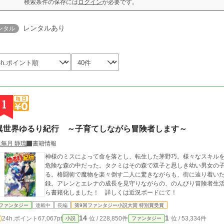
検索条件の保存には
ログイン
が必要です。
レンタルあり
ンタル
1
異世界ゆるり紀行 ～子育てしながら冒険者します～
水無月 静琉
書籍情報
神様のミスによって命を落とし、転生した茅野巧。様々なスキル
危険な森の中だった。タクミはその森で双子と思しき幼い男女の
る。格闘術で魔物を楽々倒す二人に驚きながらも、街に辿り着い
録。アレンとエレナの成長を見守りながらの、のんびり冒険者生活がスタート！ ＊＊＊この
ら書籍化しました！ 詳しくは近況ボードにて！
ファンタジー
連載中
長編
第9回ファンタジー小説大賞 特別賞受賞
14
1
24h.ポイント
67,067pt
位 / 228,850件
位 / 53,334件
小説
ファンタジー