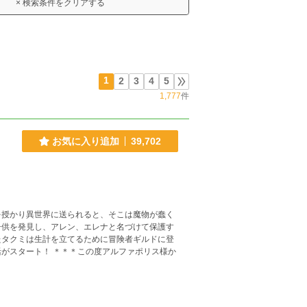
× 検索条件をクリアする
1
2
3
4
5
1,777
件
お気に入り追加
39,702
を授かり異世界に送られると、そこは魔物が蠢く
子供を発見し、アレン、エレナと名づけて保護す
たタクミは生計を立てるために冒険者ギルドに登
度アルファポリス様か