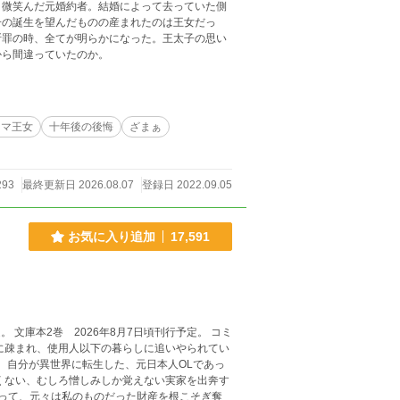
と微笑んだ元婚約者。結婚によって去っていた側
子の誕生を望んだものの産まれたのは王女だっ
断罪の時、全てが明らかになった。王太子の思い
から間違っていたのか。
ママ王女
十年後の後悔
ざまぁ
293
最終更新日 2026.08.07
登録日 2022.09.05
お気に入り追加
17,591
 自分が異世界に転生した、元日本人OLであっ