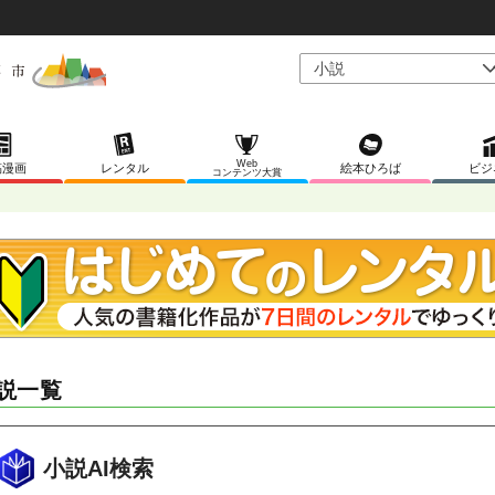
Web
稿漫画
レンタル
絵本ひろば
ビジ
コンテンツ大賞
説一覧
小説AI検索