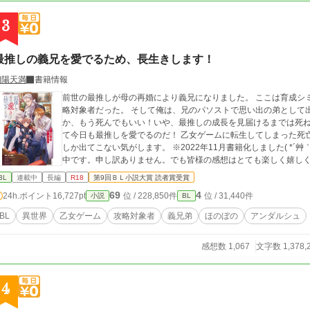
3
最推しの義兄を愛でるため、長生きします！
朝陽天満
書籍情報
前世の最推しが母の再婚により義兄になりました。 ここは育成シ
略対象者だった。 そして俺は、兄のパソストで思い出の弟として
か、もう死んでもいい！いや、最推しの成長を見届けるまでは死
て今日も最推しを愛でるのだ！ 乙女ゲームに転生してしまった死亡フラグだらけの弟奮闘記。 濡れ場は最後の方に
しか出てこない気がします。 ※2022年11月書籍化しました( *´艸｀) よろしくお
中です。申し訳ありません。でも皆様の感想はとても楽しく嬉し
BL
連載中
長編
R18
第9回ＢＬ小説大賞 読者賞受賞
69
4
24h.ポイント
16,727pt
位 / 228,850件
位 / 31,440件
小説
BL
BL
異世界
乙女ゲーム
攻略対象者
義兄弟
ほのぼの
アンダルシュ
感想数 1,067
文字数 1,378,
4