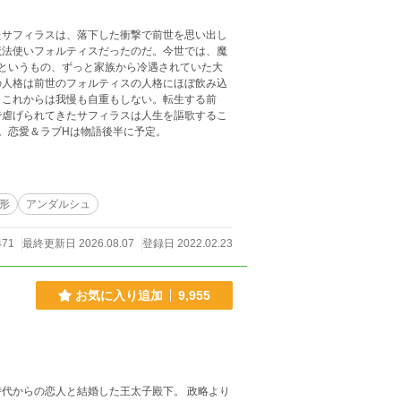
たサフィラスは、落下した衝撃で前世を思い出し
魔法使いフォルティスだったのだ。今世では、魔
というもの、ずっと家族から冷遇されていた大
の人格は前世のフォルティスの人格にほぼ飲み込
。これからは我慢も自重もしない。転生する前
で虐げられてきたサフィラスは人生を謳歌するこ
。恋愛＆ラブHは物語後半に予定。
形
アンダルシュ
471
最終更新日 2026.08.07
登録日 2022.02.23
お気に入り追加
9,955
代からの恋人と結婚した王太子殿下。 政略より