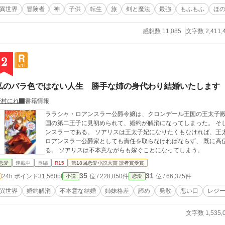
異世界
冒険者
神
子供
転生
旅
剣と魔法
最強
もふもふ
ほ
感想数 11,085
文字数 2,411,
2
私のバラ色ではない人生 勝手な姉の身代わり結婚いたします
野村にれ
書籍情報
ララシャ・ロアンスラー公爵令嬢は、クロンデール王国の王太子殿下の婚約者だった。
国の第二王子に見初められて、婚約が解消になってしまった。 そ
ンスラーである。 ソアリスは王太子妃になりたくもなければ、王太子妃にも相応しくないと自負していた。 だが、
ロアンスラー公爵家としても責任を取らなければならず、 既に高
る。 ソアリスは不本意ながらも嫁ぐことになってしまう。
恋愛
連載中
長編
R15
第18回恋愛小説大賞 読者賞受賞
35
31
24h.ポイント
31,560pt
位 / 228,850件
位 / 66,375件
小説
恋愛
異世界
婚約解消
不本意な結婚
姉妹格差
諦め
発散
悪い口
レジ
文字数 1,535,