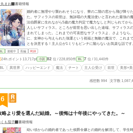
犬丸まお
書籍情報
婚約者に無理やり襲われそうになり、寮の二階の窓から飛び降り
た。サフィラスの前世は、無詠唱の大魔法使いと言われた最強の
法伯爵家に生れながら5歳の魔力判定で魔力なしと判じられてから
人しいサフィラス。ところが前世を思い出した途端、サフィラス
まれてしまった。これまでの可哀想なサフィラスよ、さようなら
に、女神から与えられた強運という祝福と無敵の魔法で、これま
とを決意する！主人公が1ミリもピンチに陥らないお気楽な話です
BL
連載中
長編
R18
82
7
24h.ポイント
13,717pt
位 / 228,850件
位 / 31,440件
小説
BL
BL
異世界
ハッピーエンド
魔法
チート
主人公受け
前世
美形×美
感想数 994
文字数 1,087,
6
政略より愛を選んだ結婚。～後悔は十年後にやってきた。～
つくも茄子
書籍情報
幼い頃からの婚約者であった侯爵令嬢との婚約を解消して、学生時