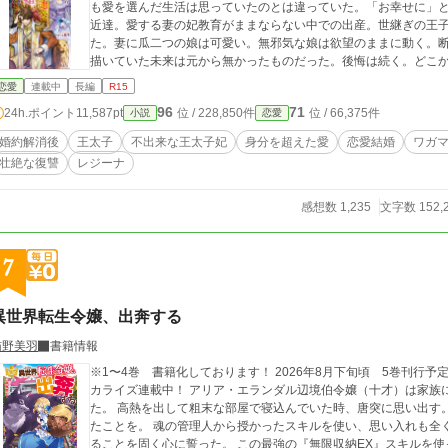
も愛を選んだ生活は思っていたのとは違っていた。「お幸せに」
近達。愛する妻の妃教育がままならない中での出産。世継ぎの王
た。妻に瓜二つの娘は可愛い。無邪気な娘は欲望のままに動く。
描いていた未来は元から無かったものだった。後悔は続く。どこ
恋愛
連載中
長編
R15
96
71
24h.ポイント
11,587pt
位 / 228,850件
位 / 66,375件
小説
恋愛
婚約解消後
王太子
不出来な王太子妃
身分を超えた愛
恋愛結婚
ワガ
壮絶な復讐
レジーナ
感想数 1,235
文字数 152,
7
異世界転生令嬢、出奔する
猫野美羽
書籍情報
※1〜4巻 書籍化しております！ 2026年8月下旬頃 5巻刊行予定。 文庫本2巻 2026年8月7日頃刊行予定。 コミ
カライズ連載中！ アリア・エランダル辺境伯令嬢（十才）は家族に疎まれ、使用人以下の暮らしに追いやられてい
た。 高熱を出して粗末な部屋で寝込んでいた時、唐突に思い出す。
たことを。 魂の管理人から授かったスキルを使い、思い入れも全くない、むしろ憎しみしか覚えない実家を出奔す
ることを固く心に誓った。 この最強の『無限収納EX』スキルを使って、元々は私のものだった財産を根こそぎ奪