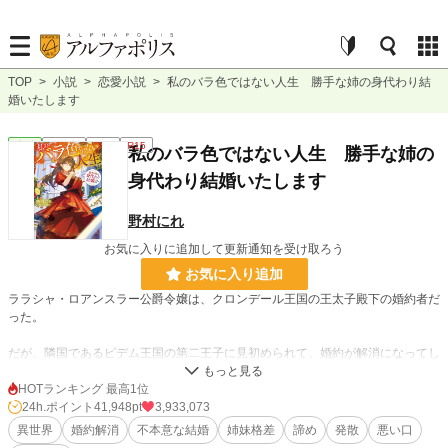
TOP
>
小説
>
恋愛小説
>
私のバラ色ではない人生 勝手な姉の身代わり結
婚いたします
恋愛
連載中
長編
R15
私のバラ色ではない人生 勝手な姉の
身代わり結婚いたします
野村にれ
お気に入りに追加して更新通知を受け取ろう
お気に入り追加
ララシャ・ロアンスラー公爵令嬢は、クロンデール王国の王太子殿下の婚約者だ
った。
だが、隣国であるピデム王国の第二王子に見初められて、婚約が解消になってし
まった。
そして、後任にされたのが妹であるソアリス・ロアンスラーである。
HOTランキング 最高1位
24h.ポイント
41,948pt
3,933,073
ソアリスは王太子妃になりたくもなければ、王太子妃にも相応しくないと自負し
異世界
婚約解消
不本意な結婚
姉妹格差
諦め
発散
悪い口
ていた。