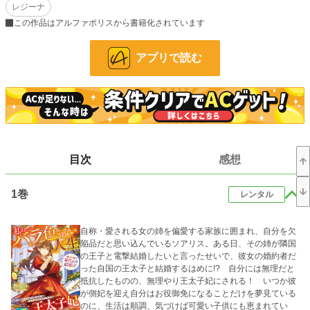
レジーナ
だが、ロアンスラー公爵家としても責任を取らなければならず、
この作品はアルファポリスから書籍化されています
既に高位貴族の令嬢たちは婚約者がいたり、結婚している。
アプリで読む
ソアリスは不本意ながらも嫁ぐことになってしまう。
小説
24 位 / 228,743 件
恋愛
23 位 / 66,363 件
お気に入り
10,425
目次
感想
24h.ポイント
41,948 pt
文字数(レンタル含む)
1,533,533
1巻
レンタル
更新日時
2026.08.07 17:00
自称・愛される女の姉を偏愛する家族に囲まれ、自分を欠
初回公開日時
2024.04.16 12:00
陥品だと思い込んでいるソアリス。ある日、その姉が隣国
の王子と電撃結婚したいと言ったせいで、彼女の婚約者だ
週間ポイント
256,444 pt (27 位)
った自国の王太子と結婚するはめに!? 自分には無理だと
抵抗したものの、無理やり王太子妃にされる！ いつか彼
月間ポイント
1,201,803 pt (22 位)
が側妃を迎え自分はお役御免になることだけを夢見ている
のに、生活は順調、気づけば可愛い子供にも恵まれてい
年間ポイント
18,105,295 pt (2 位)