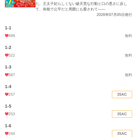
た。王太子妃らしくない破天荒な行動と口の悪さに反し
て、有能で公平だと周囲にも愛されて――
累計ポイント
57,754,461 pt (12 位)
2026年07月05日発行
1-1
499
無料
1-2
522
無料
1-3
587
無料
1-4
257
35AC
1-5
253
35AC
1-6
244
35AC