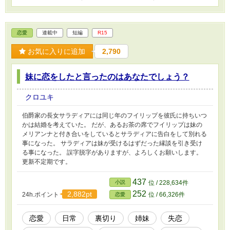
恋愛
連載中
短編
R15
お気に入りに追加
2,790
妹に恋をしたと言ったのはあなたでしょう？
クロユキ
伯爵家の長女サラディアには同じ年のフイリップを彼氏に持ちいつ
かは結婚を考えていた。 だが、あるお茶の席でフイリップは妹の
メリアンナと付き合いをしているとサラディアに告白をして別れる
事になった。 サラディアは妹が受けるはずだった縁談を引き受け
る事になった。 誤字脱字がありますが、よろしくお願いします。
更新不定期です。
437
小説
位 / 228,634件
252
2,882pt
24h.ポイント
位 / 66,326件
恋愛
恋愛
日常
裏切り
姉妹
失恋