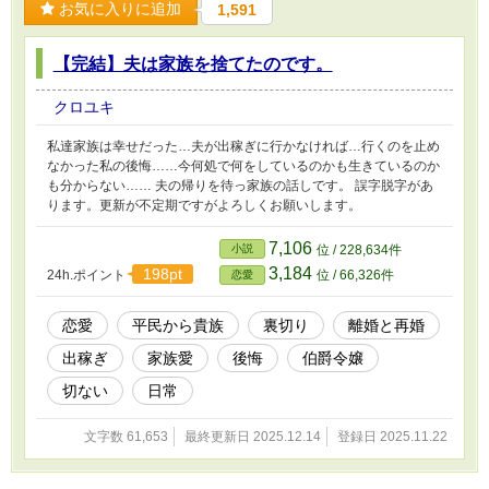
お気に入りに追加
1,591
【完結】夫は家族を捨てたのです。
クロユキ
私達家族は幸せだった…夫が出稼ぎに行かなければ…行くのを止め
なかった私の後悔……今何処で何をしているのかも生きているのか
も分からない…… 夫の帰りを待っ家族の話しです。 誤字脱字があ
ります。更新が不定期ですがよろしくお願いします。
7,106
小説
位 / 228,634件
3,184
198pt
24h.ポイント
位 / 66,326件
恋愛
恋愛
平民から貴族
裏切り
離婚と再婚
出稼ぎ
家族愛
後悔
伯爵令嬢
切ない
日常
文字数 61,653
最終更新日 2025.12.14
登録日 2025.11.22