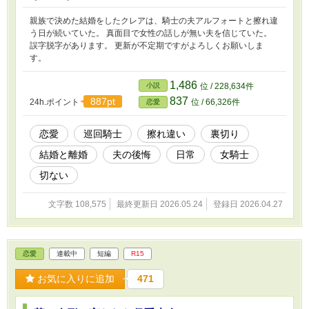
親族で決めた結婚をしたクレアは、騎士の夫アルフォートと擦れ違
う日が続いていた。 真面目で女性の話しが無い夫を信じていた。
誤字脱字があります。 更新が不定期ですがよろしくお願いしま
す。
1,486
小説
位 / 228,634件
837
887pt
24h.ポイント
位 / 66,326件
恋愛
恋愛
巡回騎士
擦れ違い
裏切り
結婚と離婚
夫の後悔
日常
女騎士
切ない
文字数 108,575
最終更新日 2026.05.24
登録日 2026.04.27
恋愛
連載中
短編
R15
お気に入りに追加
471