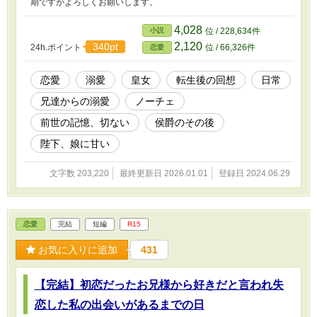
期ですがよろしくお願いします。
4,028
小説
位 / 228,634件
2,120
340pt
24h.ポイント
位 / 66,326件
恋愛
恋愛
溺愛
皇女
転生後の回想
日常
兄達からの溺愛
ノーチェ
前世の記憶、切ない
侯爵のその後
陛下、娘に甘い
文字数 203,220
最終更新日 2026.01.01
登録日 2024.06.29
恋愛
完結
短編
R15
お気に入りに追加
431
【完結】初恋だったお兄様から好きだと言われ失
恋した私の出会いがあるまでの日