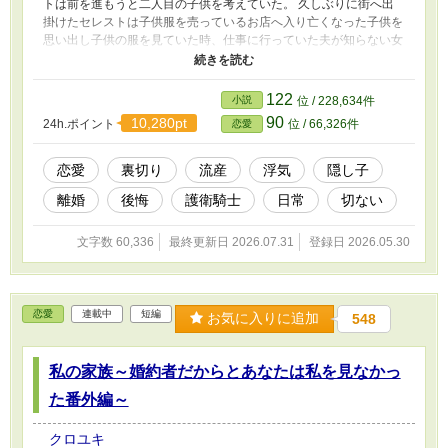
トは前を進もうと二人目の子供を考えていた。 久しぶりに街へ出
掛けたセレストは子供服を売っているお店へ入り亡くなった子供を
思い出し子供の服を見ていた時、仕事に行っていた夫が知らない女
性と小さな女の子を連れている姿を見てしまった。 誤字脱字があ
ります。 更新が不定期ですが、よろしくお願いします。
122
小説
位 / 228,634件
90
10,280pt
24h.ポイント
位 / 66,326件
恋愛
恋愛
裏切り
流産
浮気
隠し子
離婚
後悔
護衛騎士
日常
切ない
文字数 60,336
最終更新日 2026.07.31
登録日 2026.05.30
恋愛
連載中
短編
お気に入りに追加
548
私の家族～婚約者だからとあなたは私を見なかっ
た番外編～
クロユキ