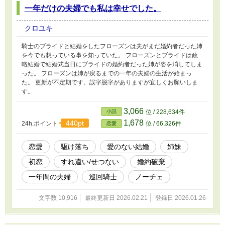
一年だけの夫婦でも私は幸せでした。
クロユキ
騎士のブライドと結婚をしたフローズンは夫がまだ婚約者だった姉
を今でも想っている事を知っていた。 フローズンとブライドは政
略結婚で結婚式当日にブライドの婚約者だった姉が姿を消してしま
った。 フローズンは姉が戻るまでの一年の夫婦の生活が始まっ
た。 更新が不定期です。誤字脱字がありますが宜しくお願いしま
す。
3,066
小説
位 / 228,634件
1,678
440pt
24h.ポイント
位 / 66,326件
恋愛
恋愛
駆け落ち
愛のない結婚
姉妹
初恋
すれ違い/せつない
婚約破棄
一年間の夫婦
巡回騎士
ノーチェ
文字数 10,916
最終更新日 2026.02.21
登録日 2026.01.26