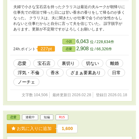
夫婦で小さな宝石店を持ったクラリスは最近の夫ルークが朝帰りに
仕事先での宿泊で帰った日には甘い香水の香りをして帰るのが多く
なった。 クラリスは、夫に聞きたいが仕事で会うのが女性かもし
れないと仕事だからと自分に言って夫を信じていた。 誤字脱字が
あります。更新が不定期ですがよろしくお願いします。
6,043
小説
位 / 228,634件
2,908
227pt
24h.ポイント
位 / 66,326件
恋愛
恋愛
宝石店
裏切り
切ない
離婚
浮気・不倫
香水
ざまぁ要素あり
日常
ノーチェ
文字数 104,506
最終更新日 2026.02.28
登録日 2026.01.18
恋愛
連載中
短編
R15
お気に入りに追加
1,600