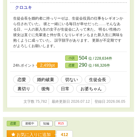
クロユキ
生徒会長を婚約者に持っリーゼは、生徒会役員の仕事をレギオンか
ら任されていた。 彼と一緒にいる毎日が幸せだった……そんなあ
る日、一人の新入生の女子が生徒会に入って来た。 明るい性格の
彼女は直ぐに先輩達と仲が良くなりレギオンもまた新入生に興味を
抱くように成っていた。 誤字脱字があります。 更新が不定期です
がよろしくお願いします。
504
小説
位 / 228,634件
290
2,499pt
24h.ポイント
位 / 66,326件
恋愛
恋愛
婚約破棄
切ない
生徒会長
裏切り
後悔
日常
お婆ちゃん
文字数 75,782
最終更新日 2026.07.12
登録日 2026.06.05
恋愛
連載中
短編
R15
お気に入りに追加
412