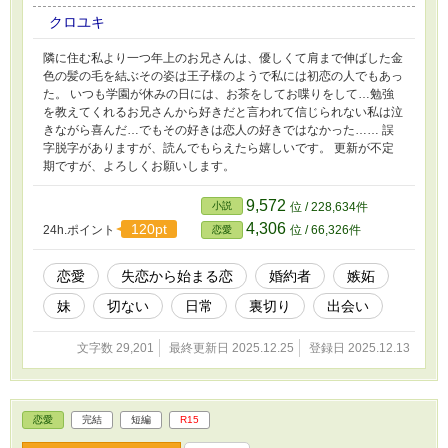
クロユキ
隣に住む私より一つ年上のお兄さんは、優しくて肩まで伸ばした金
色の髪の毛を結ぶその姿は王子様のようで私には初恋の人でもあっ
た。 いつも学園が休みの日には、お茶をしてお喋りをして…勉強
を教えてくれるお兄さんから好きだと言われて信じられない私は泣
きながら喜んだ…でもその好きは恋人の好きではなかった…… 誤
字脱字がありますが、読んでもらえたら嬉しいです。 更新が不定
期ですが、よろしくお願いします。
9,572
小説
位 / 228,634件
4,306
120pt
24h.ポイント
位 / 66,326件
恋愛
恋愛
失恋から始まる恋
婚約者
嫉妬
妹
切ない
日常
裏切り
出会い
文字数 29,201
最終更新日 2025.12.25
登録日 2025.12.13
恋愛
完結
短編
R15