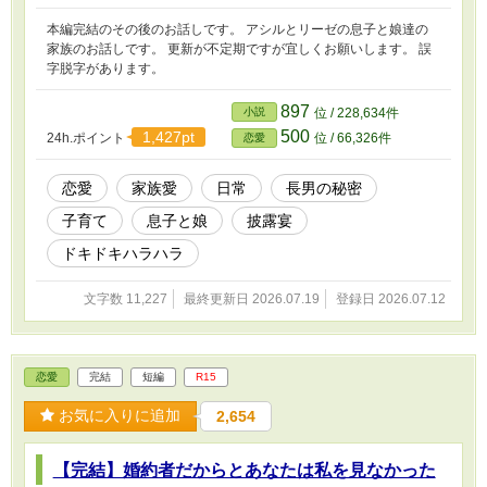
本編完結のその後のお話しです。 アシルとリーゼの息子と娘達の
家族のお話しです。 更新が不定期ですが宜しくお願いします。 誤
字脱字があります。
897
小説
位 / 228,634件
500
1,427pt
24h.ポイント
位 / 66,326件
恋愛
恋愛
家族愛
日常
長男の秘密
子育て
息子と娘
披露宴
ドキドキハラハラ
文字数 11,227
最終更新日 2026.07.19
登録日 2026.07.12
恋愛
完結
短編
R15
お気に入りに追加
2,654
【完結】婚約者だからとあなたは私を見なかった