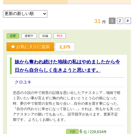
31
1
2
件
恋愛
連載中
短編
R15
お気に入りに追加
2,375
妹から奪われ続けた地味の私はやめましたから今
日から自分らしく生きようと思います。
クロユキ
悲恋の小説の中で前世の記憶を思い出したアナスタシア…地味で暗
く言いたい事が言えずに胸の内にしまいとうとう心の病になった
時、夢の中で前世の女性と知り合い…自分の体を渡す事になった。
『自分の代わりに幸せになって欲しい…』それは、何もかも失った
アナスタシアの願いでもあった。 誤字脱字があります。更新不定
期です。 よろしくお願いします。
6
小説
位 / 228,634件