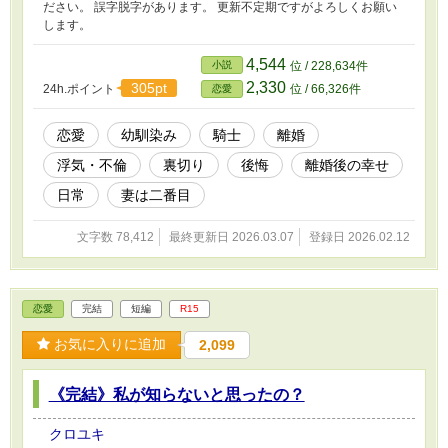
ださい。 誤字脱字があります。 更新不定期ですがよろしくお願い
します。
4,544
小説
位 / 228,634件
2,330
305pt
24h.ポイント
位 / 66,326件
恋愛
恋愛
幼馴染み
騎士
離婚
浮気・不倫
裏切り
後悔
離婚後の幸せ
日常
妻は二番目
文字数 78,412
最終更新日 2026.03.07
登録日 2026.02.12
恋愛
完結
短編
R15
お気に入りに追加
2,099
《完結》私が知らないと思ったの？
クロユキ