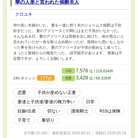
華の人形と言われた侯爵夫人
クロユキ
仲の良い夫婦がいた。 妻を一途に想う夫のジェームス侯爵は子供
好きだった。 妻のアドリーヌとの間にはまだ子供がいなかった。
そんなある日、妻のアドリーヌは高熱を出し続けた…命が危ないと
言われていたが一命を取り止め助かったが、医師から思いもしなか
った事を告げられた。 妻のアドリーヌが子供が産めなく成ってし
まったと医師からの報告だった。 誤字脱字があります。 更新は不
定期ですが、よろしくお願いします。
7,576
小説
位 / 228,634件
3,428
177pt
24h.ポイント
位 / 66,326件
恋愛
恋愛
子供が産めない正妻
妻達と子供達/妻達の権力争い
日常
妊娠/出産
切ない
護衛騎士
R15は保険
子育て
裏切り
文字数 15,360
最終更新日 2026.05.21
登録日 2026.05.16