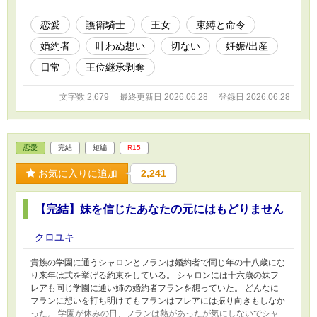
恋愛
護衛騎士
王女
束縛と命令
婚約者
叶わぬ想い
切ない
妊娠/出産
日常
王位継承剥奪
文字数 2,679
最終更新日 2026.06.28
登録日 2026.06.28
恋愛
完結
短編
R15
お気に入りに追加
2,241
【完結】妹を信じたあなたの元にはもどりません
クロユキ
貴族の学園に通うシャロンとフランは婚約者で同じ年の十八歳にな
り来年は式を挙げる約束をしている。 シャロンには十六歳の妹フ
レアも同じ学園に通い姉の婚約者フランを想っていた。 どんなに
フランに想いを打ち明けてもフランはフレアには振り向きもしなか
った。 学園が休みの日、フランは熱があったが気にしないでシャ