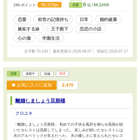
6
90,229pt
24h.ポイント
位 / 66,326件
恋愛
恋愛
前世の記憶持ち
日常
婚約破棄
嫉妬する妹
王子殿下
悲恋の小説
心の傷
学園生活
文字数 70,193
最終更新日 2026.08.07
登録日 2026.07.17
恋愛
連載中
短編
R15
お気に入りに追加
2,470
離婚しましょう旦那様
クロユキ
「離婚しましょう旦那様」 初めての子供を風邪を拗らせ高熱が続
いたセレストは流産してしまった。 哀しみが続いたセレストには
夫のアルベリックが支えだった。 夫の優しさに支えられたセレス