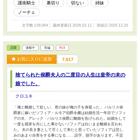
護衛騎士
裏切り
切ない
姉妹
ノーチェ
文字数 139,064
最終更新日 2026.02.11
登録日 2025.12.20
恋愛
連載中
長編
R15
お気に入りに追加
7,617
捨てられた侯爵夫人の二度目の人生は皇帝の末の
娘でした。
クロユキ
「俺と離婚して欲しい、君の妹が俺の子を身籠った」 パルリス侯
爵家に嫁いだソフィア・ルモア伯爵令嬢は結婚生活一年目でソフィ
アの夫、アレック・パルリス侯爵に離婚を告げられた。結婚をして
一度も寝床を共にした事がないソフィアは白いまま離婚を言われ
た。 夫の良き妻として尽くして来たと思っていたソフィアは悲し
みのあまり自害をする事になる…… 誤字、脱字があります。不定