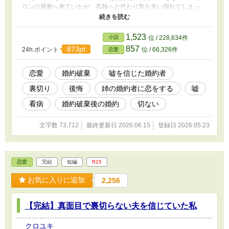
ロンの屋敷へ来ていたが、高熱へと代わり気を失い倒れてしまっ
た。 シャロンは寝ずの看病をしていた…二日でフランの高熱が下
がり安堵したシャロンは睡眠を取る為メイドにフランが目を覚まし
たら呼びに来て欲しいと自分の部屋に戻った。 メイドがシーツを
1,523
小説
位 / 228,634件
持ち部屋を離れると妹のフレアがフランが寝ている部屋に入った。
857
873pt
24h.ポイント
位 / 66,326件
恋愛
メイドがフランが目を覚ましたとシャロンに知らせシャロンは急い
で部屋に入った…だが、フランはシャロンを見ても笑顔がなく代わ
りに側にいたフレアに優しい声を掛けるように成っていた。 誤字
恋愛
婚約破棄
嘘を信じた婚約者
脱字があります。 不定期ですが、よろしくお願いします。
裏切り
後悔
姉の婚約者に恋をする
嘘
看病
婚約破棄後の婚約
切ない
文字数 73,712
最終更新日 2026.06.15
登録日 2026.05.23
恋愛
完結
短編
R15
お気に入りに追加
2,256
【完結】真面目で裏切らない夫を信じていた私
クロユキ