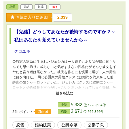
恋愛
完結
短編
R15
お気に入りに追加
2,339
【完結】どうしてあなたが後悔するのですか？～
私はあなたを覚えていませんから～
クロユキ
公爵家の家系に生まれたジェシカは一人娘でもあり我が儘に育ちな
んでも思い通りに成らないと気がすまない性格だがそんな彼女をイ
ヤだと言う者は居なかった。彼氏を作るにも慎重に選び一人の男性
に目を向けた。 同じ公爵家の男性グレスには婚約を約束をした伯
爵家の娘シャーロットがいた。 ジェシカはグレスに強制にシャー
ロットと婚約破棄を言うがしっこいと追い返されてしまう毎日、そ
れでも諦めないジェシカは貴族で集まった披露宴でもグレスに迫り
ベランダに出ていたグレスとシャーロットを見つけ寄り添う二人を
引き離そうとグレスの手を握った時グレスは手を払い退けジェシカ
5,332
小説
位 / 228,634件
は体ごと手摺をすり抜け落下した… 誤字脱字がありますが気にし
2,671
255pt
24h.ポイント
位 / 66,326件
恋愛
ないと言っていただけたら幸いです…更新は不定期ですがよろしく
お願いします。
恋愛
婚約破棄
公爵令嬢
公爵子息