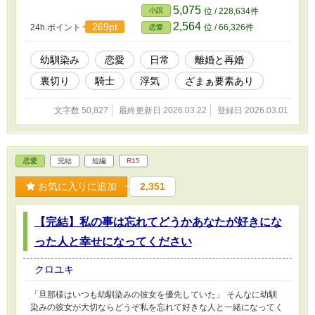
5,075
小説
位 / 228,634件
2,564
269pt
24h.ポイント
位 / 66,326件
恋愛
幼馴染み
恋愛
日常
離婚と再婚
裏切り
騎士
浮気
ざまぁ要素あり
文字数 50,827
最終更新日 2026.03.22
登録日 2026.03.01
恋愛
完結
短編
R15
お気に入りに追加
2,351
【完結】私の事は忘れてどうかあなたが好きにな
った人と幸せになってください
クロユキ
「旦那様はいつも幼馴染みの彼女を優先していた」 そんなに幼馴
染みの彼女が大切ならどうぞ私を忘れて好きな人と一緒になってく