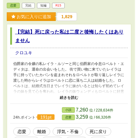
恋愛
完結
短編
R15
お気に入りに追加
1,829
【完結】死に戻った私は二度と後悔したくはあり
ません
クロユキ
伯爵家の令嬢の私レイラ・ルソーと同じ伯爵家の令息ロベルト・エ
ディタは、運命の出会いをした。 街で買い物に来ていたレイラは
手に持っていたカバンを盗まれそれをロベルトが取り返しレイラに
渡した時からレイラはロベルトに恋に落ち二人は結婚をした。 ロ
ベルトは、結婚式当日までレイラに妹がいるとは知らず初めてレイ
ラの妹を見て心を奪われ、レイラの妹ウェンディもロベルトに好意
を持ち二人はレイラに隠れて会うようになった…レイラは二人の仲
を知らなかった…… 誤字脱字があります。更新が不定期ですが、
よろしくお願いします。
7,260
小説
位 / 228,634件
3,259
191pt
24h.ポイント
位 / 66,326件
恋愛
恋愛
離婚
浮気・不倫
死に戻り