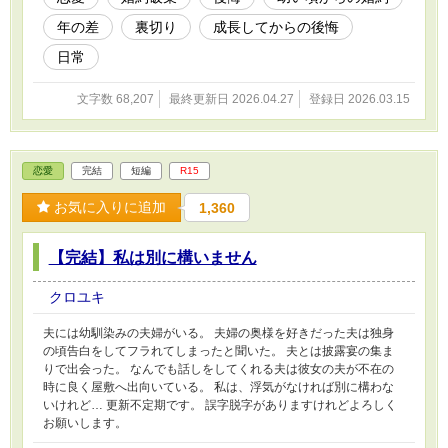
年の差
裏切り
成長してからの後悔
日常
文字数 68,207
最終更新日 2026.04.27
登録日 2026.03.15
恋愛
完結
短編
R15
お気に入りに追加
1,360
【完結】私は別に構いません
クロユキ
夫には幼馴染みの夫婦がいる。 夫婦の奥様を好きだった夫は独身
の頃告白をしてフラれてしまったと聞いた。 夫とは披露宴の集ま
りで出会った。 なんでも話しをしてくれる夫は彼女の夫が不在の
時に良く屋敷へ出向いている。 私は、浮気がなければ別に構わな
いけれど… 更新不定期です。 誤字脱字がありますけれどよろしく
お願いします。