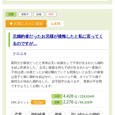
恋愛
連載中
短編
R15
お気に入りに追加
1,476
元婚約者だったお兄様が後悔したと私に言ってく
るのですが…
クロユキ
親同士が親友だったと将来お互い結婚をして子供が生まれたら婚約
を結ぶ約束をした。 お互い家庭を持ち子供が生まれたが一家族の
子供は遅い出産だったが歳が離れていても関係ないとお互いの家族
は息子と娘に婚約を結ばせた。 ジョルジュ十歳、オリビア０歳で
親同士が決めた婚約をした。 誤字脱字があります。 更新が不定期
ですがよろしくお願いします。
4,428
小説
位 / 228,634件
2,276
312pt
24h.ポイント
位 / 66,326件
恋愛
恋愛
婚約破棄
後悔
幼い頃からの婚約