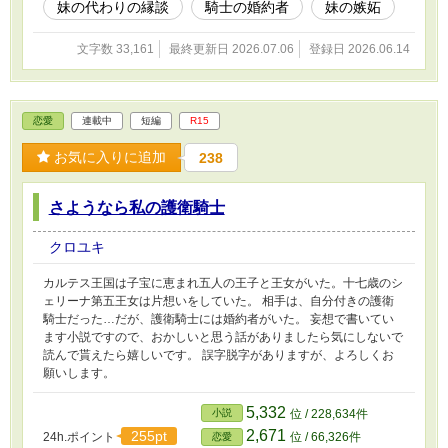
妹の代わりの縁談
騎士の婚約者
妹の嫉妬
文字数 33,161
最終更新日 2026.07.06
登録日 2026.06.14
恋愛
連載中
短編
R15
お気に入りに追加
238
さようなら私の護衛騎士
クロユキ
カルテス王国は子宝に恵まれ五人の王子と王女がいた。十七歳のシ
ェリーナ第五王女は片想いをしていた。 相手は、自分付きの護衛
騎士だった…だが、護衛騎士には婚約者がいた。 妄想で書いてい
ます小説ですので、おかしいと思う話がありましたら気にしないで
読んで貰えたら嬉しいです。 誤字脱字がありますが、よろしくお
願いします。
5,332
小説
位 / 228,634件
2,671
255pt
24h.ポイント
位 / 66,326件
恋愛