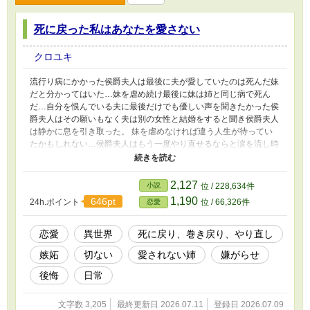
死に戻った私はあなたを愛さない
クロユキ
流行り病にかかった侯爵夫人は最後に夫が愛していたのは死んだ妹
だと分かってはいた…妹を虐め続け最後に妹は姉と同じ病で死ん
だ…自分を恨んでいる夫に最後だけでも優しい声を聞きたかった侯
爵夫人はその願いもなく夫は別の女性と結婚をすると聞き侯爵夫人
は静かに息を引き取った。 妹を虐めなければ違う人生が待ってい
たかもしれない…侯爵夫人はもう一度やり直せるならと涙を流し時
が巻き戻った。 誤字脱字がありますが、よろしくお願いします。
更新が不定期になります。
2,127
小説
位 / 228,634件
1,190
646pt
24h.ポイント
位 / 66,326件
恋愛
恋愛
異世界
死に戻り、巻き戻り、やり直し
嫉妬
切ない
愛されない姉
嫌がらせ
後悔
日常
文字数 3,205
最終更新日 2026.07.11
登録日 2026.07.09