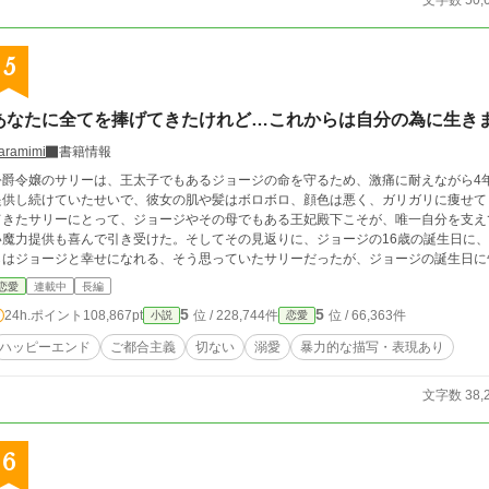
文字数 50,
5
あなたに全てを捧げてきたけれど…これからは自分の為に生き
aramimi
書籍情報
公爵令嬢のサリーは、王太子でもあるジョージの命を守るため、激痛に耐えながら4
供し続けていたせいで、彼女の肌や髪はボロボロ、顔色は悪く、ガリガリに痩せてしまっていた。 それでも
てきたサリーにとって、ジョージやその母でもある王妃殿下こそが、唯一自分を支えてくれる大
い魔力提供も喜んで引き受けた。そしてその見返りに、ジョージの16歳の誕生日に、正式
らはジョージと幸せになれる、そう思っていたサリーだったが、ジョージの誕生日に
ジからの非道な言葉だった。 唯一の支えだったジョージからの言葉にショックを受けるサリーだったが、それでもジョージの
恋愛
連載中
長編
為に身を引く事を決意した。 だが父はサリーの決断に激怒、ついにサリーを手にかけようとして… ずっと自分を犠牲にしてき
5
5
24h.ポイント
108,867pt
位 / 228,744件
位 / 66,363件
小説
恋愛
少女サリーが、本当の幸せを掴むまでのお話です。 ご都合主義全開のお話ですが、お願いいたしますm
稿しております
ハッピーエンド
ご都合主義
切ない
溺愛
暴力的な描写・表現あり
文字数 38,
6