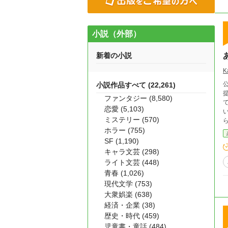
小説（外部）
新着の小説
K
小説作品すべて (22,261)
提
ファンタジー (8,580)
恋愛 (5,103)
ミステリー (570)
ホラー (755)
ジョー
幸せの
SF (1,190)
た
キャラ文芸 (298)
ライト文芸 (448)
青春 (1,026)
現代文学 (753)
大衆娯楽 (638)
経済・企業 (38)
歴史・時代 (459)
児童書・童話 (484)