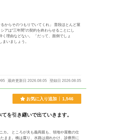
つもりでいてくれ」 普段ほとんど屋
シアは“三年間”の契約を終わらせることにし
てしまいましょう。
095
最終更新日 2026.08.05
登録日 2026.08.05
お気に入り追加
1,546
べてを引き継いで出ていきます。
ニカ。 ところが夫も義両親も、領地や屋敷の仕
れたまま。橋は腐り、水路は崩れかけ、診療所に