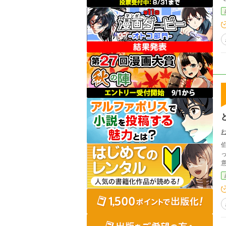
う。 「あの男は誰だ」 「私の初恋の人です。
そ
亡
っ