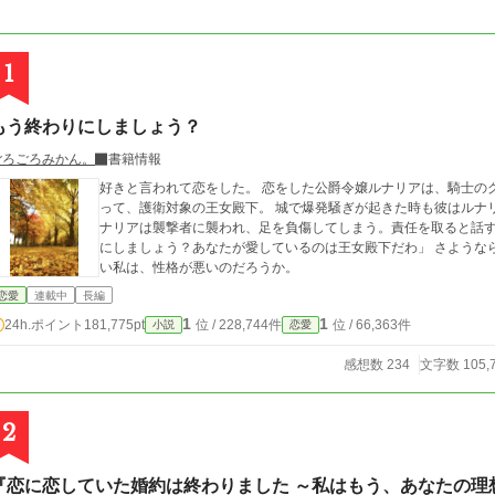
1
もう終わりにしましょう？
ごろごろみかん。
書籍情報
好きと言われて恋をした。 恋をした公爵令嬢ルナリアは、騎士の
って、護衛対象の王女殿下。 城で爆発騒ぎが起きた時も彼はルナ
ナリアは襲撃者に襲われ、足を負傷してしまう。責任を取ると話す婚約者に
にしましょう？あなたが愛しているのは王女殿下だわ」 さようなら、愛していたひと。 幸せになって、とは言えな
い私は、性格が悪いのだろうか。
恋愛
連載中
長編
1
1
24h.ポイント
181,775pt
位 / 228,744件
位 / 66,363件
小説
恋愛
感想数 234
文字数 105,
2
『恋に恋していた婚約は終わりました ～私はもう、あなたの理