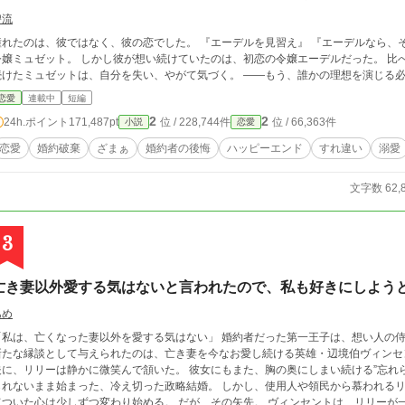
碧流
たのは、彼ではなく、彼の恋でした。 『エーデルを見習え』 『エーデルなら、そうはしない』 憧れの人との縁談に胸を躍らせた
令嬢ミュゼット。 しかし彼が想い続けていたのは、初恋の令嬢エーデルだった。 比
続けたミュゼットは、自分を失い、やがて気づく。 ――もう、誰かの理想を演じる
恋愛
連載中
短編
2
2
24h.ポイント
171,487pt
位 / 228,744件
位 / 66,363件
小説
恋愛
恋愛
婚約破棄
ざまぁ
婚約者の後悔
ハッピーエンド
すれ違い
溺愛
文字数 62,
3
亡き妻以外愛する気はないと言われたので、私も好きにしよう
あめ
は、亡くなった妻以外を愛する気はない」 婚約者だった第一王子は、想い人の侍女と駆け落ちした。 残された侯爵令嬢リリーに
たな縁談として与えられたのは、亡き妻を今なお愛し続ける英雄・辺境伯ヴィンセント。 「君を愛することはない」 そ
、リリーは静かに微笑んで頷いた。 彼女にもまた、胸の奥にしまい続ける”忘れられない人”がいたから。 互いに愛する人を忘れ
ないまま始まった、冷え切った政略結婚。 しかし、使用人や領民から慕われるリリーの優しさに触れるうち、ヴィンセントの凍
いた心は少しずつ変わり始める。 だが、その矢先。 ヴィンセントは、リリーが一人の男と親しげに語り合う姿を目撃してしま