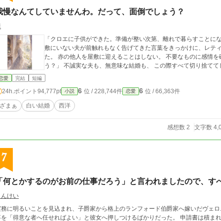
我慢なんてしていませんわ。だって、面倒でしょう？
翠
「クロエに子供ができた。準備が整い次第、離れで暮らすことになるからその
敷にいない夫が前触れもなく告げてきた言葉をきっかけに、レティ
た。 赤の他人を屋敷に迎えることはしない。 不要なものに感情を砕く理由などない。 「だって、面倒でしょ
う？」 不誠実な夫も、無意味な結婚も、 この際すべて切り捨て
恋愛
完結
短編
6
6
24h.ポイント
94,777pt
位 / 228,744件
位 / 66,363件
小説
恋愛
ざまぁ
白い結婚
西洋
感想数 2
文字数 4,
7
「何とかするのがお前の仕事だろう」と言われましたので、す
さんけい
実務に明るいことを見込まれ、子爵家から格上のランフォード伯爵家へ嫁いだヴェロ
事を「得意な者へ任せればよい」と彼女へ押しつけるばかりだった。 申請書は積ま