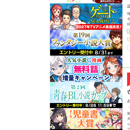
憧れ
「私
新
夫に
られ
てつ