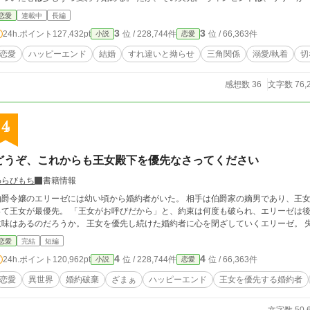
……今も、その人だけを想っています」 激しく動揺し、彼女を責めるヴィンセント。
恋愛
連載中
長編
んな夫を見つめ、リリーは不思議そうに首を傾げた。 「旦那様だって、奥様以外は愛する気はないと仰っていたじゃないですか」
3
3
24h.ポイント
127,432pt
位 / 228,744件
位 / 66,363件
小説
恋愛
き妻だけを愛すると誓った男と、叶わない初恋を胸にしまい続ける女。 叶わないであろう恋に身を焦がす、すれ違い夫婦の物語。
____ 毎日7:30、18時、21時に投稿します。 不定期で、15時、0時に投稿すること
恋愛
ハッピーエンド
結婚
すれ違いと拗らせ
三角関係
溺愛/執着
切
感想数 36
文字数 76,
4
どうぞ、これからも王女殿下を優先なさってください
わらびもち
書籍情報
伯爵令嬢のエリーゼには幼い頃から婚約者がいた。 相手は伯爵家の嫡男であり、王女
て王女が最優先。 「王女がお呼びだから」と、約束は何度も破られ、エリーゼは後回しにされ続ける。 
意味はあるのだろうか。 王女を優先し続けた婚約者に心を閉ざしていくエ
恋愛
完結
短編
4
4
24h.ポイント
120,962pt
位 / 228,744件
位 / 66,363件
小説
恋愛
恋愛
異世界
婚約破棄
ざまぁ
ハッピーエンド
王女を優先する婚約者