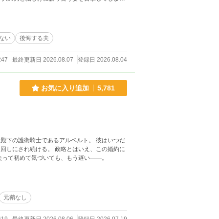
もあります。
ない
後悔する夫
247
最終更新日 2026.08.07
登録日 2026.08.04
お気に入り追加
5,781
殿下の護衛騎士であるアルベルト。 彼はいつだ
政略とはいえ、この婚約に
リーゼ。 失って初めて気づいても、もう遅い――。
元鞘なし