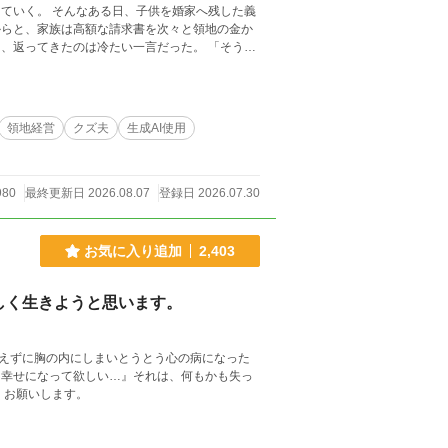
ていく。 そんなある日、子供を婚家へ残した義
からと、家族は高額な請求書を次々と領地の金か
、返ってきたのは冷たい一言だった。 「そうな
める。 ただし、自分一人だけ逃げるつもりはな
証人へ記録を渡す。自分と側仕えの働き口も決
ある朝。 家族が目を覚ました時には、ヴェロニ
かるよう整えられた仕事と、これまで何もしてこ
領地経営
クズ夫
生成AI使用
時の2回投稿で
980
最終更新日 2026.08.07
登録日 2026.07.30
お気に入り追加
2,403
しく生きようと思います。
えずに胸の内にしまいとうとう心の病になった
に幸せになって欲しい…』それは、何もかも失っ
 よろしくお願いします。