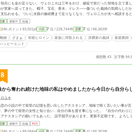
も領兵にも金が足りない。 ヴェロニカは三年をかけ、破綻寸前だった領地を立て直し
姉が実家へ戻ってきた。 帽子、宝石、香水、ドレス――傷ついた義姉の気晴らしだ
ら支払わせる。 ついに水路の修繕費まで足りなくなり、ヴェロニカが夫へ相談すると
らないようにするのが、お前の仕事だろう」 その夜、ヴェロニカは伯爵家を出ると決
恋愛
連載中
短編
い。 領民が困らないよう仕事を引き継ぎ、使用人たちの次の職を探し、侯爵家と公
7
7
24h.ポイント
93,501pt
位 / 228,744件
位 / 66,363件
小説
恋愛
め、家族には何も悟らせないまま、最後の日までいつもどおりに働き続けた。 そして
カも、屋敷を支えていた者たちも、すでにいなかった。 残されたのは、誰にでも分
離婚
ざまぁ
有能ヒロイン
家族に搾取される
浪費家の義姉
家庭教師
かった者たち自身の署名だけ。 「ヴェロニカを呼べ」 そう命じても、もう彼女は戻らない。 ※初日以外は6時・17
ハッピーエンド
す。 独自の世界観なのでご了承ください。
感想数 43
文字数 94,
8
妹から奪われ続けた地味の私はやめましたから今日から自分ら
クロユキ
悲恋の小説の中で前世の記憶を思い出したアナスタシア…地味で暗く言いたい事が言
時、夢の中で前世の女性と知り合い…自分の体を渡す事になった。 『自分の代わり
たアナスタシアの願いでもあった。 誤字脱字があります。更新不定期です。
恋愛
連載中
短編
R15
8
8
24h.ポイント
89,084pt
位 / 228,744件
位 / 66,363件
小説
恋愛