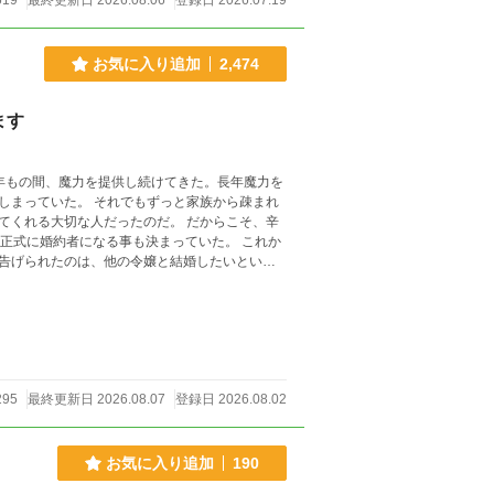
619
最終更新日 2026.08.06
登録日 2026.07.19
お気に入り追加
2,474
ます
年もの間、魔力を提供し続けてきた。長年魔力を
ずっと家族から疎まれ
切な人だったのだ。 だからこそ、辛
に婚約者になる事も決まっていた。 これか
告げられたのは、他の令嬢と結婚したいという
(__)m 他サイトでも同時投
295
最終更新日 2026.08.07
登録日 2026.08.02
お気に入り追加
190