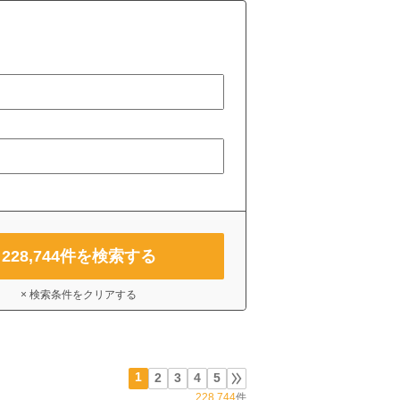
228,744
件を検索する
× 検索条件をクリアする
1
2
3
4
5
228,744
件