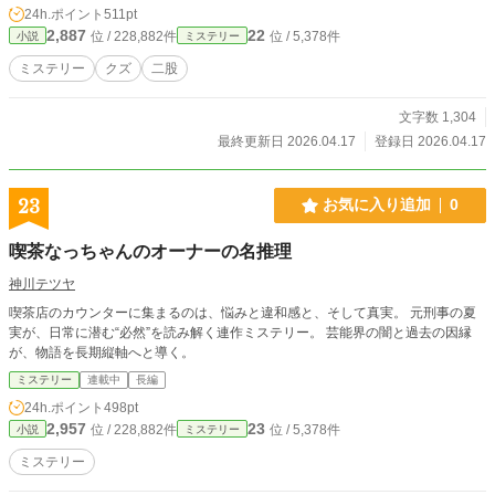
24h.ポイント
511pt
2,887
22
位 / 228,882件
位 / 5,378件
小説
ミステリー
ミステリー
クズ
二股
文字数 1,304
最終更新日 2026.04.17
登録日 2026.04.17
23
お気に入り追加
0
喫茶なっちゃんのオーナーの名推理
神川テツヤ
喫茶店のカウンターに集まるのは、悩みと違和感と、そして真実。 元刑事の夏
実が、日常に潜む“必然”を読み解く連作ミステリー。 芸能界の闇と過去の因縁
が、物語を長期縦軸へと導く。
ミステリー
連載中
長編
24h.ポイント
498pt
2,957
23
位 / 228,882件
位 / 5,378件
小説
ミステリー
ミステリー