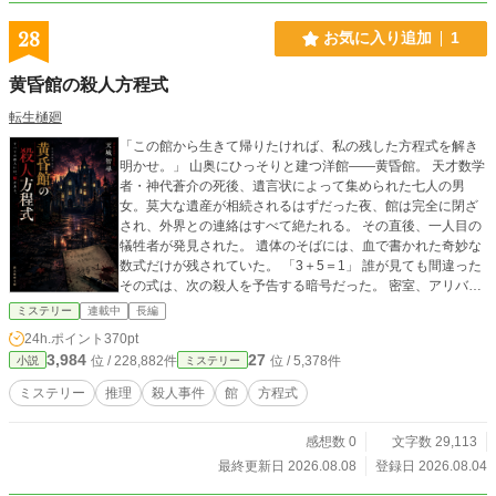
遺体を見つけた。 オサムはマリリンが久坂を殺したと思い、
わざと目立つように逃げ出した。
28
お気に入り追加
1
黄昏館の殺人方程式
転生樋廻
「この館から生きて帰りたければ、私の残した方程式を解き
明かせ。」 山奥にひっそりと建つ洋館――黄昏館。 天才数学
者・神代蒼介の死後、遺言状によって集められた七人の男
女。莫大な遺産が相続されるはずだった夜、館は完全に閉ざ
され、外界との連絡はすべて絶たれる。 その直後、一人目の
犠牲者が発見された。 遺体のそばには、血で書かれた奇妙な
数式だけが残されていた。 「3＋5＝1」 誰が見ても間違った
その式は、次の殺人を予告する暗号だった。 密室、アリバ
イ、ダイイングメッセージ、消えた凶器。そして事件のたび
ミステリー
連載中
長編
に現れる"方程式"。探偵、刑事、小説家、医師、大学教授、記
24h.ポイント
370pt
者、資産家――それぞれが隠し続ける過去が少しずつ暴かれ
3,984
27
位 / 228,882件
位 / 5,378件
小説
ミステリー
ていく。 やがて探偵は気づく。 この事件は、犯人が残した暗
号ではない。 館そのものが、一つの巨大な方程式だった。 最
ミステリー
推理
殺人事件
館
方程式
後の一行ですべてが反転する、館ミステリーの新たな傑作。
あなたは、この方程式の「答え」にたどり着けるか。 ※表紙
感想数 0
文字数 29,113
はAIです。著名が違いますがこれは私の小説です。
最終更新日 2026.08.08
登録日 2026.08.04