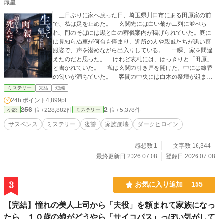
熾星
三日ぶりに家へ戻った日、埼玉県川口市にある田原家の前
で、私は足を止めた。 玄関先には白い菊が二列に並べら
れ、門のそばには黒と白の葬儀案内が掲げられていた。庭に
は見知らぬ車が何台も停まり、近所の人や親戚たちが黒い喪
服姿で、声を潜めながら出入りしている。 一瞬、家を間違
えたのだと思った。 けれど表札には、はっきりと「田原」
と書かれていた。 私は玄関の引き戸を開けた。中には線香
の匂いが満ちていた。 客間の中央には白木の祭壇が組ま
れ、供花、白木の位牌、焼香台がそろえられている。黒い額
ミステリー
完結
短編
に入った遺影が、その真ん中に置かれていた。 写真の中の
24h.ポイント
4,899pt
女の子は、私が一番好きだったベージュのニットを着てい
256
2
位 / 228,882件
位 / 5,378件
小説
ミステリー
た。長い髪を肩に垂らし、穏やかに笑っている。 けれど、
その顔は私ではなかった。 私は玄関で立ち尽くした。手足
サスペンス
ミステリー
復讐
家族崩壊
ダークヒロイン
の先が冷たくなっていく。
感想数 1
文字数 16,344
最終更新日 2026.07.08
登録日 2026.07.08
3
お気に入り追加
155
【完結】憧れの美人上司から「夫役」を頼まれて家族になっ
たら、１０歳の娘がどうやら「サイコパス」っぽい気がして