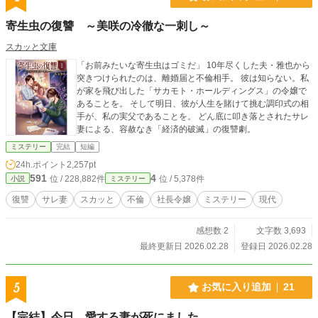
寄生虫の復讐 ～美咲の冷徹な一刺し～
スカッと文庫
「お前みたいな寄生虫はゴミだ」 10年尽くした夫・雅也から
突きつけられたのは、離婚届と不倫相手。 彼は知らない。私
が家を飛び出した「サカモト・ホールディングス」の令嬢で
あることを。 そして明日、彼が人生を賭けて挑む調印式の相
手が、私の実父であることを。 どん底に叩き落とされたサレ
妻による、容赦なき「経済的破滅」の復讐劇。
ミステリー
完結
短編
24h.ポイント
2,257pt
591
4
位 / 228,882件
位 / 5,378件
小説
ミステリー
復讐
サレ妻
スカッと
不倫
社長令嬢
ミステリー
現代
感想数 2
文字数 3,693
最終更新日 2026.02.28
登録日 2026.02.28
5
お気に入り追加
21
【完結】今日、愛する妻が死にました。