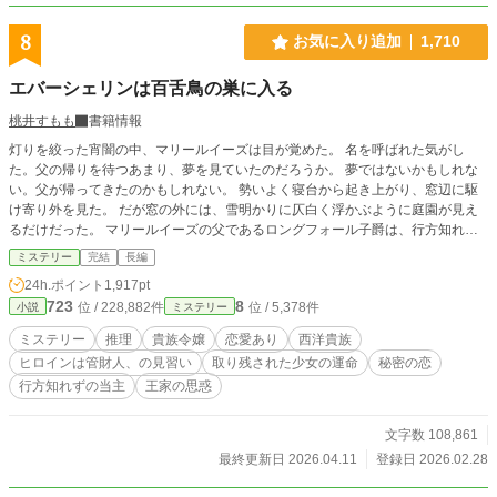
られた罪は、かつて父に着せられた罪と、まったく同じ形を
していた。そして、黙らされてきたのは、私だけではなかっ
8
お気に入り追加
1,710
た。 あの人たちが勝利を確信した、まさにその瞬間に、私は
静かに言う。 「その日、あなたは、そこにいませんでした」
エバーシェリンは百舌鳥の巣に入る
勝ったと思い込んだ人から、順に、足元が崩れていく。 これ
は、憎しみで相手を焼き尽くす話ではありません。嘘で奪わ
桃井すもも
書籍情報
れた人生を、事実で取り返し、最後に「自分を粗末に扱わな
灯りを絞った宵闇の中、マリールイーズは目が覚めた。 名を呼ばれた気がし
い心」を拾い直す、ひとりの女の記録です。 あなたたちが捨
た。父の帰りを待つあまり、夢を見ていたのだろうか。 夢ではないかもしれな
てた私を、もう一度、拾いに来ました。証拠は、全部そろっ
い。父が帰ってきたのかもしれない。 勢いよく寝台から起き上がり、窓辺に駆
ています。 ――さあ、今夜から。順番に、あなたたちの人生
け寄り外を見た。 だが窓の外には、雪明かりに仄白く浮かぶように庭園が見え
を、終わらせますね。
るだけだった。 マリールイーズの父であるロングフォール子爵は、行方知れず
となっていた。 子爵家には死の気配が付き纏う。口さがない人々からは『死人
ミステリー
完結
長編
（しびと）の家』と噂されている。 マリールイーズは、そんな死の気配に覆わ
24h.ポイント
1,917pt
れた家にとり残された令嬢だった。 早春のある日、子爵家を一人の若き貴婦人
723
8
位 / 228,882件
位 / 5,378件
小説
ミステリー
が訪れた。 「私はエバーシェリンと申します。ラグウッドより定められた管財
人、の見習いですわ」 エバーシェリンはこうして、『死人の家』ロングフォー
ミステリー
推理
貴族令嬢
恋愛あり
西洋貴族
ル子爵家へ足を踏み入れた。 当主が行方知れずとなった子爵家で、マリールイ
ヒロインは管財人、の見習い
取り残された少女の運命
秘密の恋
ーズを巡る人々と向き合うこととなる。 短編『ただ、貴方の瞳に映りたくて』
行方知れずの当主
王家の思惑
をサイドストーリーとしてお楽しみいただけます。 ❇こちらの作品は、カクヨ
ム様へも公開致しております。 ❇誤字脱字によるお目汚しがございましたら申
し訳ございません。公開後に修正が入ります。間を置いてご笑覧下さいませ。
文字数 108,861
❇登場人物のお名前が他作品とダダ被りする場合がございます。皆様別人でござ
最終更新日 2026.04.11
登録日 2026.02.28
います。 ❇100%妄想の産物です。妄想なので史実とは異なっております。