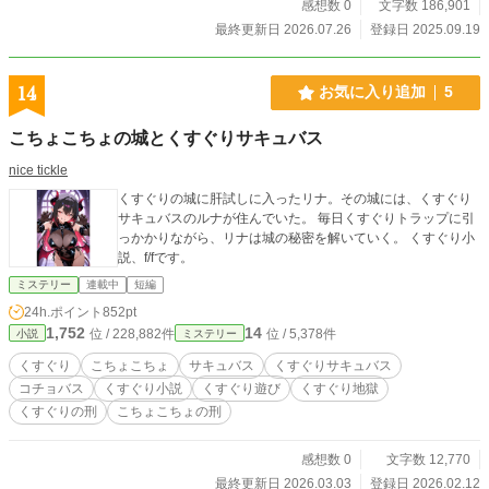
感想数 0
文字数 186,901
最終更新日 2026.07.26
登録日 2025.09.19
14
お気に入り追加
5
こちょこちょの城とくすぐりサキュバス
nice tickle
くすぐりの城に肝試しに入ったリナ。その城には、くすぐり
サキュバスのルナが住んでいた。 毎日くすぐりトラップに引
っかかりながら、リナは城の秘密を解いていく。 くすぐり小
説、f/fです。
ミステリー
連載中
短編
24h.ポイント
852pt
1,752
14
位 / 228,882件
位 / 5,378件
小説
ミステリー
くすぐり
こちょこちょ
サキュバス
くすぐりサキュバス
コチョバス
くすぐり小説
くすぐり遊び
くすぐり地獄
くすぐりの刑
こちょこちょの刑
感想数 0
文字数 12,770
最終更新日 2026.03.03
登録日 2026.02.12