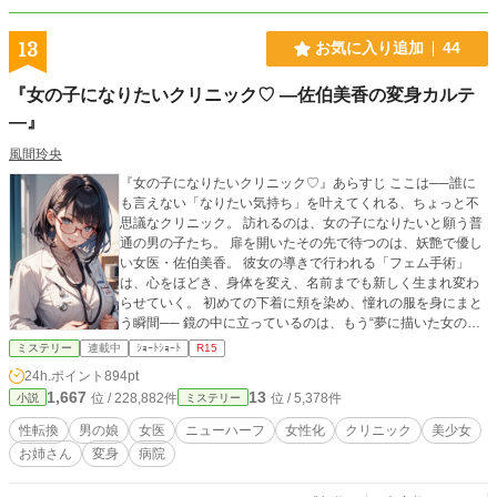
13
お気に入り追加
44
『女の子になりたいクリニック♡ ―佐伯美香の変身カルテ
―』
風間玲央
『女の子になりたいクリニック♡』あらすじ ここは──誰に
も言えない「なりたい気持ち」を叶えてくれる、ちょっと不
思議なクリニック。 訪れるのは、女の子になりたいと願う普
通の男の子たち。 扉を開いたその先で待つのは、妖艶で優し
い女医・佐伯美香。 彼女の導きで行われる「フェム手術」
は、心をほどき、身体を変え、名前までも新しく生まれ変わ
らせていく。 初めての下着に頬を染め、憧れの服を身にまと
う瞬間── 鏡の中に立っているのは、もう“夢に描いた女の
子”の姿。 そして数日後には、恋の始まりが待っている。 名
ミステリー
連載中
ｼｮｰﾄｼｮｰﾄ
R15
前を呼ばれ、手をつながれ、胸の奥でこぼれるのはただひと
24h.ポイント
894pt
つ。 「……女の子になって、本当に……よかった……♡」 甘
1,667
13
位 / 228,882件
位 / 5,378件
小説
ミステリー
く、切なく、そして幸せな変身物語。 ――次に診察室の扉を
叩くのは、あなたかもしれない
性転換
男の娘
女医
ニューハーフ
女性化
クリニック
美少女
お姉さん
変身
病院