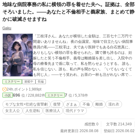
地味な病院事務の私に横領の罪を着せた夫へ。証拠は、全部
そろいました。――あなたと不倫相手と義家族、まとめて静
かに破滅させますね
Gaku
「三枝澪さん。あなたが横領した金額は、三百七十二万円で
間違いありませんね」 夜の会議室。地味で目立たない病院事
務員の私――三枝澪は、夫であり医師でもある白石悠真に、
ありもしない横領の罪を着せられた。隣で勝ち誇るのは、妊
娠したと笑う不倫相手。義母は離婚届を差し出し、入院中の
母の療養先まで盾に取って、私を黙らせようとする。 誰も、
私を信じない。誰も、私の声を聞かない。「いてもいなくて
も同じ人」――そう笑われ、お茶の一杯も注がれない席で、
私はずっと、自分さえ我慢すれば丸く収まると思ってきた。
ミステリー
連載中
長編
それが、間違いだった。 でも、私は泣き寝入りしない。怒鳴
24h.ポイント
1,989pt
らない。泣き叫ばない。殴り返さない。ただ、見る。消えた
696
7
位 / 228,882件
位 / 5,378件
小説
ミステリー
はずのログイン記録。握りつぶされた監視カメラ。伝票のわ
ずかなズレ。SNSの背景に映り込んだ嘘。そして、亡くなっ
モブな女性×壮絶な復讐劇
復讐
ざまぁ
不倫
離婚
濡れ衣
た父が遺した、古い記録。 魔法もチートもない。あるのは、
女主人公
人生逆転
医療法人
現代ドラマ
誰も気にしない場所に残された事実だけ。嘘には、必ずズレ
がある。私はそれを、一つずつ、静かに拾い集める。 やがて
見えてくるのは、夫の不倫だけではなかった。父の診療所を
感想数 0
文字数 214,349
奪い、その死を「自業自得」に仕立て、地域の医療を裏から
最終更新日 2026.08.08
登録日 2026.06.02
牛耳ってきた巨大医療法人・白嶺会の、本当の顔。私に着せ