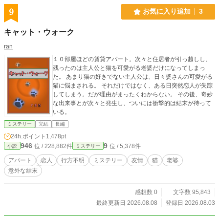
9
お気に入り追加
3
キャット・ウォーク
ran
１０部屋ほどの賃貸アパート。次々と住居者が引っ越しし、
残ったのは主人公と猫を可愛がる老婆だけになってしまっ
た。 あまり猫の好きでない主人公は、日々婆さんの可愛がる
猫に悩まされる。 それだけではなく、ある日突然恋人が失踪
してしまう。だが理由がまったくわからない。 その後、奇妙
な出来事とが次々と発生し、ついには衝撃的は結末が待って
いる。
ミステリー
完結
長編
24h.ポイント
1,478pt
946
9
位 / 228,882件
位 / 5,378件
小説
ミステリー
アパート
恋人
行方不明
ミステリー
友情
猫
老婆
意外な結末
感想数 0
文字数 95,843
最終更新日 2026.08.08
登録日 2026.08.03