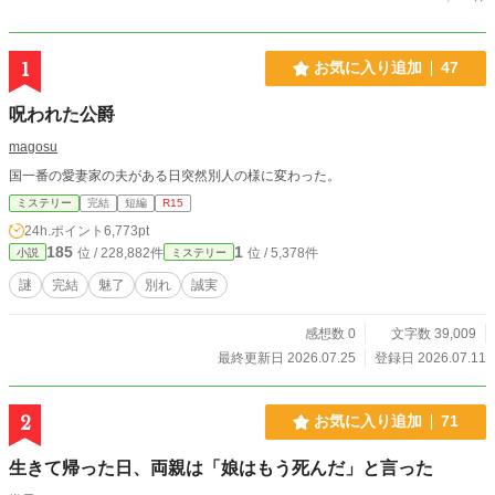
1
お気に入り追加
47
呪われた公爵
magosu
国一番の愛妻家の夫がある日突然別人の様に変わった。
ミステリー
完結
短編
R15
24h.ポイント
6,773pt
185
1
位 / 228,882件
位 / 5,378件
小説
ミステリー
謎
完結
魅了
別れ
誠実
感想数 0
文字数 39,009
最終更新日 2026.07.25
登録日 2026.07.11
2
お気に入り追加
71
生きて帰った日、両親は「娘はもう死んだ」と言った