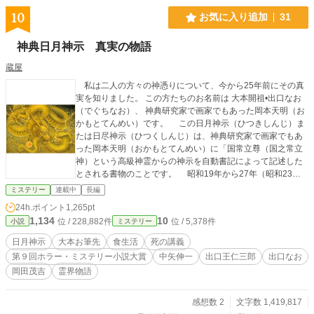
10
お気に入り追加
31
神典日月神示 真実の物語
蔵屋
私は二人の方々の神憑りについて、今から25年前にその真
実を知りました。 この方たちのお名前は 大本開祖•出口なお
（でぐちなお）、 神典研究家で画家でもあった岡本天明（お
かもとてんめい）です。 この日月神示（ひつきしんじ）ま
たは日尽神示（ひつくしんじ）は、神典研究家で画家でもあ
った岡本天明（おかもとてんめい）に「国常立尊（国之常立
神）という高級神霊からの神示を自動書記によって記述した
とされる書物のことです。 昭和19年から27年（昭和23・2
6年も無し）に一連の神示が降り、6年後の昭和33、34年に補
ミステリー
連載中
長編
巻とする1巻、さらに2年後に8巻の神示が降りたとされてい
24h.ポイント
1,265pt
ます。 その神示を纏めた書類です。 私はこの日月神示（ひ
1,134
10
位 / 228,882件
位 / 5,378件
小説
ミステリー
つきしんじ）に出合い研究し始めてもう25年になります。
日月神示が降ろされた場所は麻賀多神社（まかたじんじゃ）
日月神示
大本お筆先
食生活
死の講義
です。日月神示の最初の第一帖と第二帖は第二次世界大戦中
第９回ホラー・ミステリー小説大賞
中矢伸一
出口王仁三郎
出口なお
の昭和19年6月10日に、この神社の社務所で岡本天明が神憑
岡田茂吉
霊界物語
りに合い自動書記さされたのです。 殆どが漢数字、独特の
記号、若干のかな文字が混じった文体で構成され、抽象的な
絵のみで書記されている「巻」もあります。 本巻38巻と補
感想数 2
文字数 1,419,817
巻1巻の計39巻が既に発表されているが、他にも、神霊より