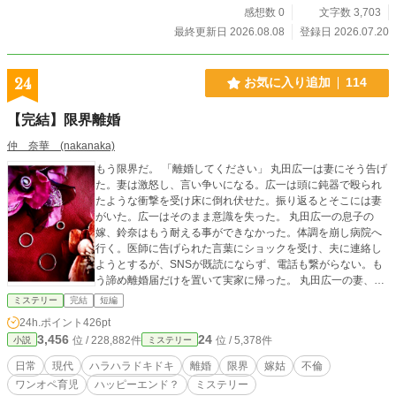
感想数 0
文字数 3,703
最終更新日 2026.08.08
登録日 2026.07.20
24
お気に入り追加
114
【完結】限界離婚
仲 奈華 (nakanaka)
もう限界だ。 「離婚してください」 丸田広一は妻にそう告げ
た。妻は激怒し、言い争いになる。広一は頭に鈍器で殴られ
たような衝撃を受け床に倒れ伏せた。振り返るとそこには妻
がいた。広一はそのまま意識を失った。 丸田広一の息子の
嫁、鈴奈はもう耐える事ができなかった。体調を崩し病院へ
行く。医師に告げられた言葉にショックを受け、夫に連絡し
ようとするが、SNSが既読にならず、電話も繋がらない。も
う諦め離婚届だけを置いて実家に帰った。 丸田広一の妻、京
香は手足の違和感を感じていた。自分が家族から嫌われてい
ミステリー
完結
短編
る事は知っている。高齢な姑、離婚を仄めかす夫、可愛くな
24h.ポイント
426pt
い嫁、誰かが私を害そうとしている気がする。渡されていた
3,456
24
位 / 228,882件
位 / 5,378件
小説
ミステリー
離婚届に署名をして役所に提出した。もう私は自由の身だ。
あの人の所へ向かった。 広一の母、文は途方にくれた。大事
日常
現代
ハラハラドキドキ
離婚
限界
嫁姑
不倫
な物が無くなっていく。今日は通帳が無くなった。いくら探
ワンオペ育児
ハッピーエンド？
ミステリー
しても見つからない。まさかとは思うが最近様子が可笑しい