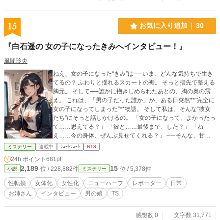
15
お気に入り追加
30
『白石遥の 女の子になったきみへインタビュー！』
風間玲央
ねえ、女の子になった“きみ”は──いま、どんな気持ちで生き
てるの？ ふわりと揺れるスカートの裾。 そっと指先で整える
胸元。 そして──誰かに抱きしめられたあとの、胸の奥の震
え。 これは、「男の子だった誰か」が、ある日突然**“完全に
女の子になってしまった”**物語。 そして私は、そんな“彼女
たち”にそっと話しかけるの。 「女の子になって、よかったっ
て……思えてる？」 「彼と……最後まで、した？」 「ね
え……今の身体、ぜんぶ見せてくれる？」 ──そんな、甘く
て、優しくて、少しだけエッチなインタビュー。 **『白石遥
ミステリー
連載中
ｼｮｰﾄｼｮｰﾄ
R18
の 女の子になったきみへインタビュー！』**は、 これまでさ
24h.ポイント
681pt
まざまな物語で“女の子にされてしまった元・男の子”たちに、
2,189
15
位 / 228,882件
位 / 5,378件
小説
ミステリー
いまの気持ちをじっくり聞いていく連作シリーズです。 登場
するのは── 『牝腰クリニック♡ ──改造医・伊丹十蔵のメス
性転換
女体化
女性化
ニューハーフ
レポーター
日常
仕立てカルテ』 『天女の優香さま♡毎日ふくらむオッパイ体
お姉さん
インタビュー
男の娘
TS
験』 『隣の真希さんに、今日もまた女にされました♡』 『女
の子になりたいクリニック♡ ―佐伯美香の変身カルテ―』
……などの本編で、すでに“女の子になってしまった”子たち。
感想数 0
文字数 31,771