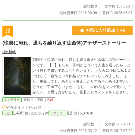
感想数 0
文字数 137,863
最終更新日 2026.08.08
登録日 2026.06.07
12
お気に入り追加
46
(快楽に溺れ、過ちを繰り返す生命体)アナザーストーリー
sky-high
前回の【快楽に溺れ、過ちを繰り返す生命体】の別バージョ
ンです。 【IF】もしも、亮輔がこういう人生を送ったら…と
いう感じで書いてみようと思います。 ちなみに今回は私１人
ではなく、合作という作品でチャレンジしてみました。 ま
た、更新しても、あとから修正したりする事がありますが、
どうかご了承下さいませ。 もし、この作品をマンガ化にして
みたい、と思う方がいたら、是非ともコメントをください。
ミステリー
連載中
長編
R18
24h.ポイント
1,022pt
1,439
12
位 / 228,882件
位 / 5,378件
小説
ミステリー
感想数 1
文字数 202,460
最終更新日 2026.03.12
登録日 2017.07.29