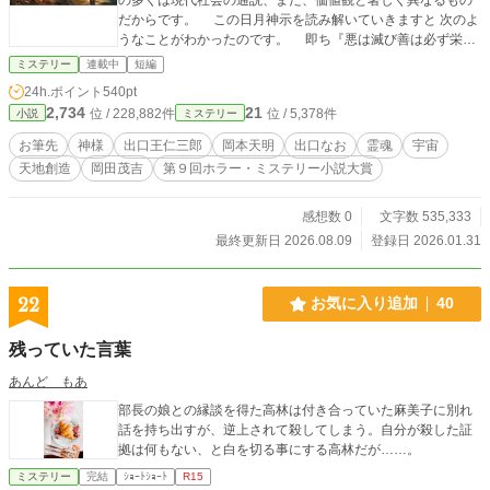
だからです。 この日月神示を読み解いていきますと 次のよ
うなことがわかったのです。 即ち『悪は滅び善は必ず栄え
るのだ』と。 そして既に始まっている三千世界の大洗濯に
ミステリー
連載中
短編
よりこの世の最後の審判でこの世の偽悪醜に満ちた世界を綺
24h.ポイント
540pt
麗にする浄化作用により罪深き者は滅びる一方でひたすら善
2,734
21
位 / 228,882件
位 / 5,378件
小説
ミステリー
一筋で質素に生きた人は幸せな人生を歩んでいる、というこ
とも分かったのです。 さて、最近日月神示の予言本に不安
お筆先
神様
出口王仁三郎
岡本天明
出口なお
霊魂
宇宙
を抱いている方もあると思うがまったく心配いらない。 何
天地創造
岡田茂吉
第９回ホラー・ミステリー小説大賞
故なら日月神示では「取り越し苦労や過ぎ越し苦労はする
な！」 「今に生きよ！」 「善一筋で生きよ！」 「身魂
磨きをせよ！」 「人間の正しい生き方」 「人間の正しい
感想数 0
文字数 535,333
食生活」 「人間の正しい夫婦のあり方」 「身も心も神さ
最終更新日 2026.08.09
登録日 2026.01.31
まからお借りしているのじゃから夜になって寝る前に神さま
に一旦お返しするのじゃ。そうしたら身と心をどのようにし
たらよいか、分かるじゃろ！」 たったのこれだけを守れば
22
お気に入り追加
40
良いということだ。 根拠のない書籍や情報源等に惑わされ
てはダメだ。 日月神示も出口王仁三郎もそのようなことは
残っていた言葉
一切言っていない。 これらの書籍や情報源は「日月神示」
が警告する「臣民を惑わすものが出てくるから気をつけ
あんど もあ
よ！」 という言葉に注目して欲しい。 今回、私は読者の皆
部長の娘との縁談を得た高林は付き合っていた麻美子に別れ
さんに間違った解釈をされている日月神示を分かりやすく解
話を持ち出すが、逆上されて殺してしまう。自分が殺した証
説していくことにしました。 どうか、最後までお読み下さ
拠は何もない、と白を切る事にする高林だが……。
い。 日月神示の予言については、私が執筆中の「神典日月
神示の真実」をお読み下さい。
ミステリー
完結
ｼｮｰﾄｼｮｰﾄ
R15