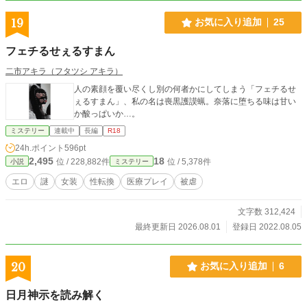
19
お気に入り追加
25
フェチるせぇるすまん
二市アキラ（フタツシ アキラ）
人の素顔を覆い尽くし別の何者かにしてしまう「フェチるせ
ぇるすまん」、私の名は喪黒護謨蝋。奈落に堕ちる味は甘い
か酸っぱいか…。
ミステリー
連載中
長編
R18
24h.ポイント
596pt
2,495
18
位 / 228,882件
位 / 5,378件
小説
ミステリー
エロ
謎
女装
性転換
医療プレイ
被虐
文字数 312,424
最終更新日 2026.08.01
登録日 2022.08.05
20
お気に入り追加
6
日月神示を読み解く