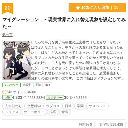
また、日月神示という神の経綸の書としてお読み頂きたく、
執筆することを決意したものです。 これからは、一寸先は
30
お気に入り追加
15
闇という時代に突入することでしょう。 今迄人類が経験し
た事のない事が起きるでしょう。 当たり前に暮らしている
マイグレーション ～現実世界に入れ替え現象を設定してみ
日常生活が少しずつ、当たり前ではなくなっていくことでし
た～
ょう。 しかし、大神さまは私達全人類に慈愛と生きる力を
与えて下さることでしょう。 困難という日常生活を通して
気の言
あの竹の節のように強い人間になって下さい。 日本経済は
これから為替レートの円安により、公定歩合が上がり金利が
いたって平凡な男子高校生の玉宮香六（たまみや かむい）
上がり借金返済に困る世の中になるでしょう。 また、物価
はひょんなことから、中学からの腐れ縁である姫石華（ひめ
が上がりインフレになるでしょう。 日本企業の93%は中小
いし はな）と入れ替わってしまった。このまま元に戻らず
企業等です。 大企業と言われる会社もこれからは円安と金
にラブコメみたいな生活を送っていくのかと不安をいだきは
利高、労働人口の減少により生産計画に支障をきたすでしょ
じめた時に、二人を元に戻すための解決の糸口が見つかる。
う。 食料危機や新型ウィルス感染症の拡大は更に突然変異
だが、このことがきっかけで事態は急展開を迎えてしまう。
株を出現させるでしょう。 これらは凡てが起こるべき事と
現実に入れ替わりが起きたことを想定した、恋愛要素あり、
して起こるのです。 この世には偶然も奇跡もありません。
謎ありの空想科学小説です。 この作品はフィクションです。
凡てが必然的に起こっているのです。 それは大神さまの
実在の人物や団体などとは関係ありません。
ミステリー
連載中
長編
R15
御意志であり、御計画なのです。 蔵屋日唱
24h.ポイント
340pt
4,333
30
位 / 228,882件
位 / 5,378件
小説
ミステリー
入れ替わり
空想科学
ラブコメ
日常
学園
サスペンス
シリアス
サイコホラー
推理
青春
感想数 0
文字数 519,438