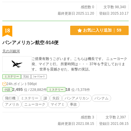
して25年後なの？」 「...それは秘密。25年後のお楽しみだ
よ」 そんな会話を出会った頃したことを、千春は覚えている
感想数 0
文字数 98,340
だろうか。花乃は、過保護な千春や両親、友人たちに支えら
最終更新日 2025.11.20
登録日 2025.10.17
れながら、病気と向き合っていく。 しかしーー。 ある日、花
乃は千春に関する不穏な噂を耳にする。 それをきっかけに、
花乃は千春にまつわるある事実を知ることになっていくー
18
お気に入り追加
59
ー。 25年後、花乃と千春が出した答えとは？ 🌱この物語はフ
ィクションです。登場人物、建物、題材にされているもの、
パンアメリカン航空-914便
全て作者の考えた架空のものです。実際とは異なります。 🌱
医療行為として、チグハグな部分があるかもしれません。ご
天の川銀河
了承頂けると幸いです。 ※作品の無断転載、AI学習など一切
を固くお断りいたします。（Do not reupload / use my writing
ご搭乗有難うございます。こちらは機長です。 ニューヨーク
for any purposes, including for AI）
発、マイアミ行。 所要時間は・・・ 37年を予定しておりま
す。 世界を震撼させた、衝撃の実話。
ミステリー
完結
ｼｮｰﾄｼｮｰﾄ
24h.ポイント
596pt
2,495
18
位 / 228,882件
位 / 5,378件
小説
ミステリー
飛行機
ミステリー
謎
失踪
パンアメリカン
パンナム
アメリカ
ニューヨーク
マイアミ
事故
感想数 3
文字数 2,397
最終更新日 2021.08.15
登録日 2021.08.15