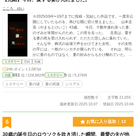
こころ ゆい
※2025/10/4〜10/7までに投稿・完結した作品です。一度非公
開にしていたものを、再び公開に切り替えました。 山本圭
吾（やまもとけいご）43歳。 今日、十数年連れ添った妻、
のぞみが末期がんのため、この世を去った。 圭吾は、愛す
る妻の死を受け入れられず、ただただ悲しみに暮れていた。
そんな中、葬式の会場で声をかけてきた女性。 その女性
の手には、一枚のハンカチが握られている。 それは、明ら
かに妻のものではなく、妻の好みからもかけ離れていた。
圭吾は訝しみながらも、そのハンカチを受け取る。 これか
ミステリー
完結
短編
ら何が始まるとも知らないで。 圭吾は、死んだ妻をめぐる
24h.ポイント
2,087pt
『謎』に知らず知らず足を踏み入れていくーーー。 ※作品の
651
5
位 / 228,882件
位 / 5,378件
小説
ミステリー
無断転載、AI学習など一切を固くお断りいたします。（Do no
t reupload / use my writing for any purposes, including for A
ミステリー
妻の謎
妻の死後
シリアス
I）
感想数 0
文字数 21,055
最終更新日 2025.10.07
登録日 2025.10.04
6
お気に入り追加
12
30歳の誕生日のロウソクを吹き消した瞬間、最愛の夫が他