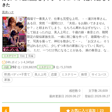
きた
黒井ハナ
職場で一番美人で、仕事も完璧な上司。 －－瀬川冬華さん。
ある日、突然「一週間だけ、『夫役』をお願いできません
か？」と頼まれてしまう。 もちろん断れるはずがない。 こう
して始まったのは、美人上司と、十歳の娘・奏音との、期間
限定の疑似家族生活。 一緒に朝ご飯を作って、遊園地へ行っ
て、写真を撮って、神社を散歩して－－。 「お父さん」 そう
呼ばれるたびに、少しずつ本当の家族になっていく気がし
た。 ただ、一つだけ気になることがある。 娘の奏音は、なん
だか少しだけ……変わっている。 そんな違和感。 十歳にして
ミステリー
完結
長編
は、理屈っぽい。 遊園地では変なことばかり口にする。 で
24h.ポイント
4,345pt
も、まあ、それも個性だと思っていた。 ……あの日までは。
292
3
位 / 228,882件
位 / 5,378件
小説
ミステリー
即席バディ×子育て
美人上司
恋愛
ミステリー
推理
サイコパス
家族
感想数 0
文字数 26,609
最終更新日 2026.06.27
登録日 2026.06.27
4
お気に入り追加
23