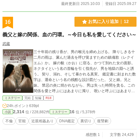
あのあと彼女たちは──どんな服を選び、どんな声をして、ど
最終更新日 2025.10.03
登録日 2025.09.27
んな恋をしてるのか。 そして、どんなふうに抱かれて、どん
なふうに「女の子になってよかった」と思えたのか。 💌 「彼
と、どんなエッチをしたの？」 💄 「女の子の身体、どんなふ
16
お気に入り追加
12
うに変わったの？」 💕 「誰に、いちばん“女の子らしい”って
言われた？」 これらの作品で“完全に女の子にされてしまった
義父と嫁の関係、血の円環。～今日も私を愛してください～
彼ら”が── 今度は、白石遥のインタビュールームで、本音を
語ってくれます♡ ──読めばきっと、“自分も女の子になって
武蔵
みたくなる”かもしれません♡
三十年前の残り香が、男の喉元を締め上げる。 降りしきる十
二月の雨は、澱んだ過去を呼び覚ますための鎮魂歌（レクイ
エム）か。 嫁の貌（かお）に宿る、かつて別れた女の面影。
ネクタイという名の首輪を引く指先が、男を地獄の淵へと誘
う。 契り、溺れ、そして暴かれる真実。 鑑定書に刻まれた数
字は、運命という名の残酷な設計図だった。 父と娘。兄と
妹。 禁忌の炎に焼かれながら、男は失った時間を貪る。この
関係を愛と呼ぶにはあまりに濁り、 呪いと呼ぶにはあまりに
甘い。全12話完結
ミステリー
完結
短編
R18
24h.ポイント
639pt
2,314
16
位 / 228,882件
位 / 5,378件
小説
ミステリー
不倫
官能
近親相姦あり
DNA鑑定
裏切り
復讐劇
感想数 1
文字数 24,429