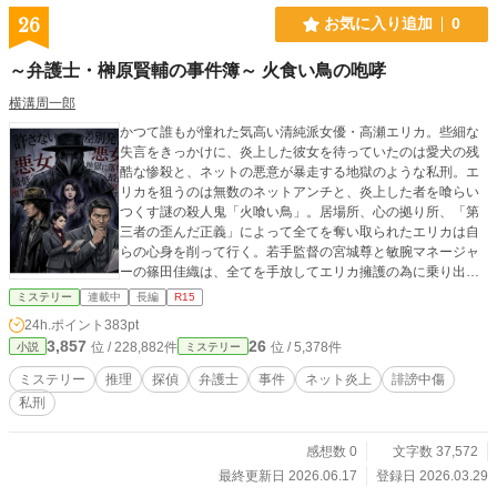
26
お気に入り追加
0
～弁護士・榊原賢輔の事件簿～ 火食い鳥の咆哮
横溝周一郎
かつて誰もが憧れた気高い清純派女優・高瀬エリカ。些細な
失言をきっかけに、炎上した彼女を待っていたのは愛犬の残
酷な惨殺と、ネットの悪意が暴走する地獄のような私刑。エ
リカを狙うのは無数のネットアンチと、炎上した者を喰らい
つくす謎の殺人鬼「火喰い鳥」。居場所、心の拠り所、「第
三者の歪んだ正義」によって全てを奪い取られたエリカは自
らの心身を削って行く。若手監督の宮城尊と敏腕マネージャ
ーの篠田佳織は、全てを手放してエリカ擁護の為に乗り出
す。逃亡と反撃の中で出会うのは、確固たる独自のポリシー
ミステリー
連載中
長編
R15
を持った異端の弁護士・榊原賢輔。その弁護士と共に調べを
24h.ポイント
383pt
進める中で発覚するのは、現在のネット社会の歪みによって
3,857
26
位 / 228,882件
位 / 5,378件
小説
ミステリー
生まれた悲しくてやりきれない真実だった。 炎上、晒し、私
刑ーー時代と共に大きく変化したネット犯罪が生み出した猟
ミステリー
推理
探偵
弁護士
事件
ネット炎上
誹謗中傷
奇殺人事件とそれに狙われた女優の攻防を描くスリラーサス
私刑
ペンス、開幕。
感想数 0
文字数 37,572
最終更新日 2026.06.17
登録日 2026.03.29