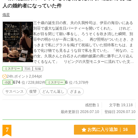
人の婚約者になっていた件
熾星
三十歳の誕生日の夜、夫の久我怜司は、伊豆の海沿いにある
別荘で盛大な誕生日パーティーを開いてくれた。 けれど、
私が目を閉じて願い事をし、ろうそくを吹き消した瞬間、別
荘中の明かりが一斉に落ちた。 再び照明がついたとき、さ
っきまで私にグラスを掲げて祝福していた招待客たちは、ま
るで化け物でも見るような目で私を見ていた。 「何なの、こ
の女。久我さんと白石さんの婚約披露の席に勝手に入り込ん
でくるなんて」 リビングの大型モニターに流れていた文字
も、「佐倉澪さん、お誕生日おめでとう」から、「久我怜司
ミステリー
完結
短編
＆白石莉奈 ご婚約おめでとうございます」に変わってい
24h.ポイント
2,044pt
た。 私は混乱したまま怜司の袖をつかんだ。けれど、彼の
674
6
位 / 228,882件
位 / 5,378件
小説
ミステリー
母親だという千鶴子に頬を叩かれ、床に倒された。彼女は精
神科病院の診断書のコピーを私の顔に投げつけ、私は妄想癖
サスペンス
復讐
どんでん返し
ざまぁ
のあるストーカーだと、冷たい声で周囲に告げた。 親友の
森下遥でさえ、電話の向こうで小さく笑った。 「澪、また具
感想数 1
文字数 19,118
合が悪くなったの？ 大学を出てからずっと独り身だったじ
ゃない。夫なんて、どこにいるの？」 その瞬間、私はよう
最終更新日 2026.07.10
登録日 2026.07.10
やく理解した。 彼らが私を忘れたのではない。 この世界
に信じ込ませようとしているのだ。 佐倉澪という人間は、
最初から存在していなかったのだと。
7
お気に入り追加
16