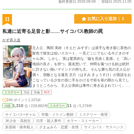
最終更新日 2026.08.09
登録日 2025.11.05
発表を禁じられている「巻」が13巻あり、天明はこの未発表
のものについて昭和36年に「或る時期が来れば発表を許され
るものか、許されないのか、現在の所では不明であります」
11
お気に入り追加
1
と語っています。 日月神示は、その難解さから、書記した
天明自身も当初は、ほとんど読むことが出来なかったが、仲
私達に近寄る足音と影……サイコパス教師の罠
間の神典研究家や霊能者達の協力などで少しずつ解読が進
み、天明亡き後も妻である岡本三典（1917年〈大正6年〉11
かず斉入道
月9日 ～2009年〈平成21年〉6月23日）の努力により、現在
では一部を除きかなりの部分が解読されたと言われているま
主人公、陶田 美鈴（すえだ みすず）は派手な巻き髪に茶色の
す。しかし、一方では神示の中に「この筆示は8通りに読める
髪色で彼女は短いスカート、一見どこにでもいる今どきのギ
のであるぞ」と書かれていることもあり、解読法の一つに成
ャルJK。 しかし、実は驚異的な「嘘を見抜く直感」と「高い
功したという認識が関係者の間では一般的です。 そのため
地頭の良さ」を持つ。親友想いで、仲間を傷つける奴は絶対
に、仮訳という副題を添えての発表もありました。 なお、
に許さない熱いマインドの持ち主。 そんな勝ち気の主人公が
原文を解読して漢字仮名交じり文に書き直されたものは、特
偶々、宿敵となる蓮見 京介（はすみ きょうすけ）が面談をお
に「ひふみ神示」または「一二三神示」と呼ばれています。
こなっている少女の首に手をかける寸前を扉の隙から見てし
縄文人の祝詞に「ひふみ祝詞（のりと）」という祝詞の歌
まうところから、主人公美鈴は事件に巻き込まれていく。 そ
があります。 日月神示はその登場以来、関係者や一部専門
んな美鈴のライバルとなる教師の蓮見は、生徒からも同僚か
ミステリー
完結
長編
R15
家を除きほとんど知られていなかったが、1990年代の初め頃
らも信頼の厚い、爽やかで端正なルックスの数学教師。 だが
24h.ポイント
1,107pt
より神典研究家で翻訳家の中矢伸一の著作などにより広く一
計算高い彼の。その正体は、他人の感情や「人生が崩壊する
1,310
11
位 / 228,882件
位 / 5,378件
小説
ミステリー
般にも知られるようになってきたと言われています。 この小
瞬間」を観察することにしか快感を覚えない純粋なサイコパ
説は真実の物語です。 「神典日月神示（しんてんひつきしん
ス。 自分の完全犯罪に唯一気づき、足掻こうとする美鈴に異
サイコパス×ギャル
学園・イケメン教師
ミステリー・推理
常な執着（獲物としての狙い）を抱き始める。 JKギャル美少
じ）真実の物語」 どうぞ、お楽しみ下さい。
JK少女・高校生
日常・殺人事件
ホラー・ストーカー
女とイケメン教師の頭脳対決……。 主人公美鈴は生き残るこ
多国籍・猟奇殺人
ざまぁみろ・恋愛・友情
サイコパス・サスペンス
とができるだろうか？