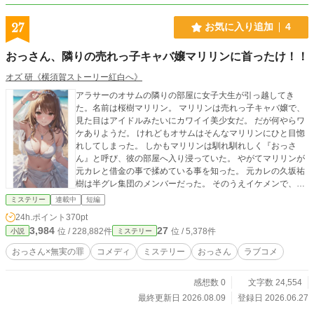
27
お気に入り追加
4
おっさん、隣りの売れっ子キャバ嬢マリリンに首ったけ！！
オズ 研《横須賀ストーリー紅白へ》
アラサーのオサムの隣りの部屋に女子大生が引っ越してき
た。名前は桜樹マリリン。 マリリンは売れっ子キャバ嬢で、
見た目はアイドルみたいにカワイイ美少女だ。 だが何やらワ
ケありようだ。 けれどもオサムはそんなマリリンにひと目惚
れしてしまった。 しかもマリリンは馴れ馴れしく『おっさ
ん』と呼び、彼の部屋へ入り浸っていた。 やがてマリリンが
元カレと借金の事で揉めている事を知った。 元カレの久坂祐
樹は半グレ集団のメンバーだった。 そのうえイケメンで、元
ホストをしていた。 その元ホストの祐樹が買った高級車の頭
ミステリー
連載中
短編
金をマリリンが肩代わりしたのだ。 しかしその高級車で祐樹
24h.ポイント
370pt
は、セレブお嬢様の朝比奈エリカとデートを楽しんでいる事
3,984
27
位 / 228,882件
位 / 5,378件
小説
ミステリー
を知った。 マリリンは二股をした祐樹を許せないと、彼と別
れて引っ越してきたのだった。 しかもマリリンはストーカー
おっさん×無実の罪
コメディ
ミステリー
おっさん
ラブコメ
の五味川クスオと言う男にもつきまとわれていた。 ある夜、
久坂祐樹からオサムへマリリンの事で話があるとラインが送
感想数 0
文字数 24,554
られてきた。 仕方なくオサムは久坂の部屋へおもむいた。 そ
こで、マリリンが逃げるようにマンションから出て行く姿を
最終更新日 2026.08.09
登録日 2026.06.27
見た。 不審に思ったオサムは、久坂の部屋へ訪れると久坂の