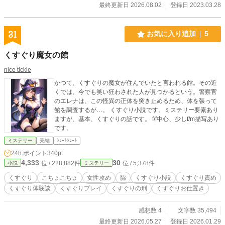
最終更新日 2026.08.02
登録日 2023.03.28
31
お気に入り追加
5
くすぐり魔女の館
nice tickle
かつて、くすぐりの魔女が住んでいたと言われる館。その近
くでは、今でも笑い狂わされた人が見つかるという。警察官
のエレナは、この怪異の正体を突き止めるため、体を張って
館を調査するが…。 くすぐり小説です。ミステリー要素あり
ますが、基本、くすぐりの話です。 f/f中心、少しf/m描写あり
です。
ミステリー
完結
ｼｮｰﾄｼｮｰﾄ
24h.ポイント
340pt
4,333
30
位 / 228,882件
位 / 5,378件
小説
ミステリー
くすぐり
こちょこちょ
女性攻め
脇
くすぐり小説
くすぐり責め
くすぐり体験談
くすぐりプレイ
くすぐりの刑
くすぐりお仕置き
感想数 4
文字数 35,494
最終更新日 2026.05.27
登録日 2026.01.29