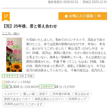
最終更新日 2026.02.01
登録日 2025.12.31
17
お気に入り追加
40
【完】25年後、君と答え合わせ
こころ ゆい
※完結いたしました。初めてのコンテストで、完結まで辿り
着けたこと。全ては読者の皆様のおかげです。本当に、本当
に、ありがとうございました！ 東山 花乃（ひがしやま か
の）24歳。 花乃は、病気に侵され、小さい頃から目がほとん
ど見えていない。身体も一部麻痺している。 そんな彼女には
異性の親友がいた。 手越 千春（てごし ちはる）29歳。 5歳
の頃、院内で出会った男の子。成長して医師になり、今では
花乃の担当医をしてくれている。 千春の祖父は、花乃の入院
する大きな病院の医院長。千春は将来この病院を継ぐ跡取り
ミステリー
完結
長編
だ。 花乃と出会った頃の千春は、妙に大人びた冷めた子供。
24h.ポイント
639pt
人を信用しない性格。 交流を続けるなかで、花乃とは友人関
2,314
16
位 / 228,882件
位 / 5,378件
小説
ミステリー
係を築いていくが、まだどこか薄暗い部分を抱えたまま。
「ずっと友達ね」 無邪気に笑う花乃に、千春は言った。 「ず
ミステリー
優しい嘘
友情？
25年後の約束
答え合わせ
っと友達、なんてありえない」 「...じゃぁ、25年後、答え合
医師であるヒーロー
病気を抱えたヒロイン
25周年カップ
わせをしましょう？」 「25年後？」 「そう。25年後、あな
25周年おめでとうございます
たと私がまだ友達か。答え合わせするの」 「いいけど...どう