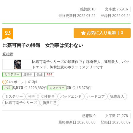
あの女が盗んだのかもしれない。衰えた体を動かして、家の
中を探し回った。 出張からかえってきた広一の息子、良は家
感想数 10
文字数 76,916
につき愕然とした。信じていた安心できる場所がガラガラと
最終更新日 2022.07.22
登録日 2022.06.24
崩れ落ちる。後始末に追われ、いなくなった妻の元へ向か
う。妻に頭を下げて別れたくないと懇願した。 平和だった丸
田家に襲い掛かる不幸。どんどん倒れる家族。 信じていた家
25
お気に入り追加
3
族の形が崩れていく。 倒されたのは誰のせい？ 倒れた達磨は
再び起き上がる。 丸田家の危機と、それを克服するまでの物
比嘉可南子の帰還 女刑事は笑わない
語。 丸田 広一…65歳。定年退職したばかり。 丸田 京香…
66歳。半年前に退職した。 丸田 良…38歳。営業職。出張が
繁村錦
多い。 丸田 鈴奈…33歳。 丸田 勇太…３歳。 丸田 文…8
比嘉可南子シリーズの最新作です 猟奇殺人、連続殺人、バッ
2歳。専業主婦。 麗奈…広一が定期的に会っている女。 ※7月
ドエンド、胸糞注意のホラーミステリーです
13日初回完結 ※7月14日深夜 忘れたはずの思い～エピロー
グまでを加筆修正して投稿しました。話数も増やしていま
ミステリー
連載中
長編
R18
す。 ※7月15日【裏】登場人物紹介追記しました。 2026年1
24h.ポイント
413pt
月ジャンルを大衆文学→ミステリーに変更しています。
3,570
25
位 / 228,882件
位 / 5,378件
小説
ミステリー
ミステリー
推理
女性刑事
バッドエンド
ハードゴア
猟奇殺人
比嘉可南子シリーズ
胸糞注意
感想数 0
文字数 71,278
最終更新日 2026.08.08
登録日 2025.08.09