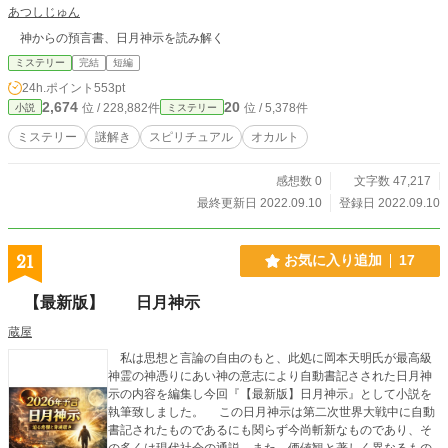
あつしじゅん
神からの預言書、日月神示を読み解く
ミステリー
完結
短編
24h.ポイント
553pt
2,674
20
位 / 228,882件
位 / 5,378件
小説
ミステリー
ミステリー
謎解き
スピリチュアル
オカルト
感想数 0
文字数 47,217
最終更新日 2022.09.10
登録日 2022.09.10
21
お気に入り追加
17
【最新版】 日月神示
蔵屋
私は思想と言論の自由のもと、此処に岡本天明氏が最高級
神霊の神憑りにあい神の意志により自動書記さされた日月神
示の内容を編集し今回『【最新版】日月神示』として小説を
執筆致しました。 この日月神示は第二次世界大戦中に自動
書記されたものであるにも関らず今尚斬新なものであり、そ
の多くは現代社会の通説、また、価値観と著しく異なるもの