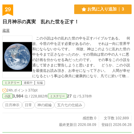
29
お気に入り追加
3
日月神示の真実 乱れた世を正す！
蔵屋
この小説は今の乱れた世の中を正すバイブルである。 何
故、今世の中を正す必要があるのか。 それは一向に世界平
和にならないからです。 何故、神はこのように乱れた世の
中を今まで正さなかったのか、その理由は世の中の人々に悪
の計画を分からせる為だったのです。 その事をこの小説を
通して皆さまに警告しようと思います。 どうか、この小説
を最後迄お読み頂き、お幸せになって下さい。 人間が幸せ
になるという事は心身共に健康的になり、凡てに於いて物事
が順調に運ぶ事なのです。 しかし、現実はどうでしょう
ミステリー
連載中
短編
か。 今なお、世界ではパンデミックという新型ウィルス感
24h.ポイント
370pt
染症の恐怖に怯えて暮らしています。 また、中東で展開さ
3,984
27
位 / 228,882件
位 / 5,378件
小説
ミステリー
れたイランとイスラエルの戦闘からアメリカが参戦し、ホル
ムズ海峡が封鎖されました。 このように世の中は乱れてい
日月神示
日常
神の経綸
五六七の仕組み
るのです。 皆さん、現実の世界に目を向けて下さい。 あ
なたの周囲やあなた自身は幸せです？ 病気、貧困、争いは
感想数 0
文字数 102,889
ありませんか？ この小三災が大三災になるのが日月神示の
警告する予兆なのです。 さて、本小説は私が今執筆中の小
最終更新日 2026.08.09
登録日 2026.06.28
説『神典日月神示 神示の物語』と一緒にお読み頂きたく、