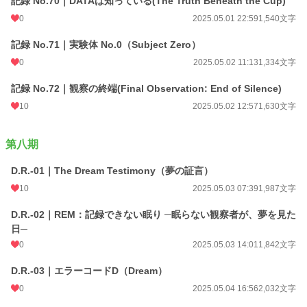
記録 No.70｜DATAは知っている(The Truth Beneath the Cup)
0
2025.05.01 22:59
1,540文字
記録 No.71｜実験体 No.0（Subject Zero）
0
2025.05.02 11:13
1,334文字
記録 No.72｜観察の終端(Final Observation: End of Silence)
10
2025.05.02 12:57
1,630文字
第八期
D.R.-01｜The Dream Testimony（夢の証言）
10
2025.05.03 07:39
1,987文字
D.R.-02｜REM：記録できない眠り ─眠らない観察者が、夢を見た
日─
0
2025.05.03 14:01
1,842文字
D.R.-03｜エラーコードD（Dream）
0
2025.05.04 16:56
2,032文字