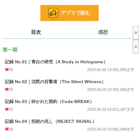
相棒は、シャルロット専用のAIユニットW.A.T.S.O.N.。
外見は椅子型の端末であり、常にシャルロットと繋がっている。
アプリで読む
事件現場に足を踏み入れることなく、ただ“観察”することで真実を解き明かす―
―
その手法は、誰もが認める名探偵であり、同時に冷徹な“記録者”。
目次
感想
しかし、シャルロットには一つの“謎”がある。
彼女の意識は、どこから来たのか、誰が“観察者”として彼女を作り上げたのか。
第一期
その答えは、事件の中に隠されている。
記録 No.01｜青白の研究（A Study in Holograms）
記録を超えて、見逃された真実を追う──
次々と襲いかかる事件の中で、シャルロットはどこまで“人間”に近づくのか。
29
2025.04.20 13:36
1,595文字
記録 No.02｜沈黙の目撃者（The Silent Witness）
小説
12,123 位 / 229,002 件
25
2025.04.20 13:39
1,456文字
ミステリー
100 位 / 5,379 件
記録 No.03｜砕かれた契約（Code:BREAK）
お気に入り
17
22
2025.04.20 15:01
1,397文字
24h.ポイント
85 pt
記録 No.04｜拒絶の兆し（REJECT SIGNAL）
文字数
677,547
30
2025.04.20 15:08
1,499文字
更新日時
2026.07.15 22:37