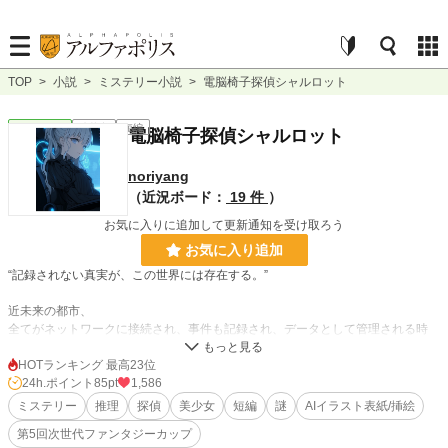
TOP
>
小説
>
ミステリー小説
>
電脳椅子探偵シャルロット
ミステリー
連載中
短編
電脳椅子探偵シャルロット
noriyang
（近況ボード：
19 件
）
お気に入りに追加して更新通知を受け取ろう
お気に入り追加
“記録されない真実が、この世界には存在する。”
近未来の都市、
全てがネットワークに接続され、事件も記録され、データとして管理される時
代。
HOTランキング 最高23位
その中で、“観察者”として名を馳せる少女がいた。
24h.ポイント
85pt
1,586
彼女の名はシャルロット・ホームズ。
ミステリー
推理
探偵
美少女
短編
謎
AIイラスト表紙/挿絵
義体化された身体と高度なAIによって、事件の記録を読み解く探偵だ。
第5回次世代ファンタジーカップ