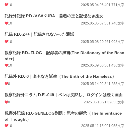
10
2025.05.04 06:40
1,771文字
記録外記録 P.D.-V.SAKURA｜薔薇の王と記憶なき巫女
10
2025.05.05 07:36
1,748文字
記録 P.D.-Z++｜記録されなかった通話
10
2025.05.08 20:26
1,098文字
観察記録 P.D.-ZLOG｜記録者の辞書(The Dictionary of the Reco
rder）
10
2025.05.09 06:56
1,436文字
記録外 P.D.-0｜名もなき誕生（The Birth of the Nameless）
0
2025.05.14 02:34
1,255文字
観察記録外コラム D.E.-049｜ペンは沈黙し、ログインは続く画面
0
2025.05.10 21:32
653文字
観察外記録 P.D.-GENELOG副題：思考の継承（The Inheritance
of Thought）
10
2025.05.11 15:09
1,055文字