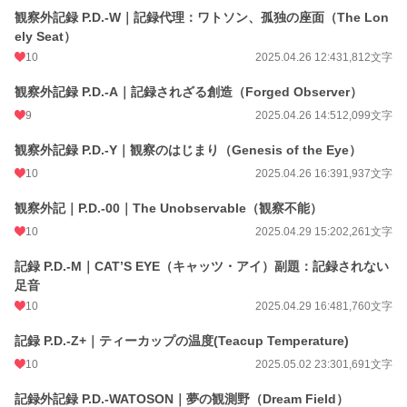
観察外記録 P.D.-W｜記録代理：ワトソン、孤独の座面（The Lon
ely Seat）
10
2025.04.26 12:43
1,812文字
観察外記録 P.D.-A｜記録されざる創造（Forged Observer）
9
2025.04.26 14:51
2,099文字
観察外記録 P.D.-Y｜観察のはじまり（Genesis of the Eye）
10
2025.04.26 16:39
1,937文字
観察外記｜P.D.-00｜The Unobservable（観察不能）
10
2025.04.29 15:20
2,261文字
記録 P.D.-M｜CAT’S EYE（キャッツ・アイ）副題：記録されない
足音
10
2025.04.29 16:48
1,760文字
記録 P.D.-Z+｜ティーカップの温度(Teacup Temperature)
10
2025.05.02 23:30
1,691文字
記録外記録 P.D.-WATOSON｜夢の観測野（Dream Field）