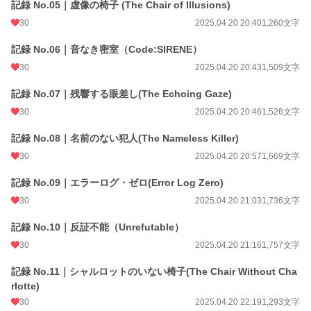
記録 No.05｜虚像の椅子 (The Chair of Illusions)
初回公開日時
2025.04.20 13:36
30
2025.04.20 20:40
1,260文字
週間ポイント
551 pt (13,524 位)
記録 No.06｜音なき密室（Code:SIRENE）
30
2025.04.20 20:43
1,509文字
月間ポイント
5,475 pt (7,723 位)
年間ポイント
56,727 pt (9,501 位)
記録 No.07｜残響する眼差し(The Echoing Gaze)
30
2025.04.20 20:46
1,526文字
累計ポイント
96,247 pt (31,042 位)
記録 No.08｜名前のない犯人(The Nameless Killer)
30
2025.04.20 20:57
1,669文字
記録 No.09｜エラーログ・ゼロ(Error Log Zero)
30
2025.04.20 21:03
1,736文字
記録 No.10｜反証不能（Unrefutable）
30
2025.04.20 21:16
1,757文字
記録 No.11｜シャルロットのいない椅子(The Chair Without Cha
rlotte)
30
2025.04.20 22:19
1,293文字