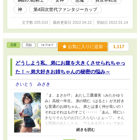
鋼鉄の鎧騎士
女神
悪魔
異世界転生
ご注意ください。 ＊今回ギャグはありません重い話になります。
＊最近知りましたが、隣国の「テグ」という地名とは無関係です。
神
第4回次世代ファンタジーカップ
現実世界ではなくファンタジー世界のお話となります。
文字数 205,533
最終更新日 2022.04.22
登録日 2022.01.14
恋愛
完結
ｼｮｰﾄｼｮｰﾄ
お気に入りに追加
1,117
どうしよう私、弟にお腹を大きくさせられちゃっ
た！～弟大好きお姉ちゃんの秘密の悩み～
さいとう みさき
「ま、まさか!?」 あたし三鷹優美（みたかゆう
み）高校一年生。 弟の晴仁（はると）が大好き
な普通のお姉ちゃん。 弟とは凄く仲が良いの！
それはそれはものすごく‥‥‥ 「あん、晴仁い
きなりそんなのお口に入らないよぉ～♡」 そん
な関係のあたしたち。 でもある日トイレであた
しはアレが来そうなのになかなか来ないのも気
にもせずスカートのファスナーを上げる