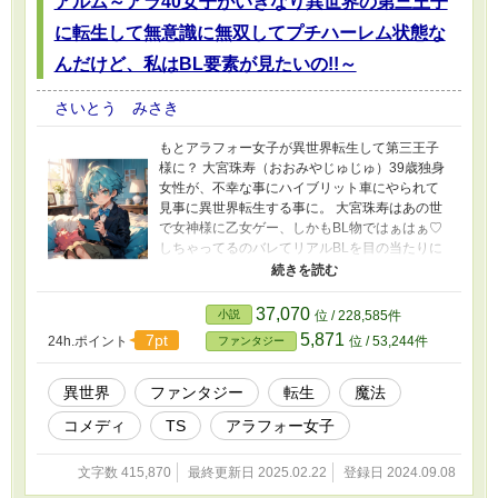
アルム～アラ40女子がいきなり異世界の第三王子
に転生して無意識に無双してプチハーレム状態な
んだけど、私はBL要素が見たいの!!～
さいとう みさき
もとアラフォー女子が異世界転生して第三王子
様に？ 大宮珠寿（おおみやじゅじゅ）39歳独身
女性が、不幸な事にハイブリット車にやられて
見事に異世界転生する事に。 大宮珠寿はあの世
で女神様に乙女ゲー、しかもBL物ではぁはぁ♡
しちゃってるのバレてリアルBLを目の当たりに
できる王宮へと転生を進められる。 リアルはち
ょっとと思いつつも、北欧系の美男美女がそろ
うそこに興味を引かれ、美少女に転生を夢見る
37,070
小説
位 / 228,585件
も、転生したのは第三王子だった!? リアルBLや
5,871
7pt
24h.ポイント
位 / 53,244件
ファンタジー
女性陣ハーレムに自分が巻き込まれつつも、い
ろんな誤解と偶然で彼女の周りは大賑わい。 そ
んなアムルエイド＝エルグ・ミオ・ド・イザン
異世界
ファンタジー
転生
魔法
カは今日も我が道を行きます。 ＊本作、結構い
コメディ
TS
アラフォー女子
い加減な所があるコメディーテイストですので
予めご了承ください。 ＊内容的にやや大人向け
の描写が多い場合がありますが、ストーリーの
文字数 415,870
最終更新日 2025.02.22
登録日 2024.09.08
展開上仕方ない表現ですのでご理解、ご了承い