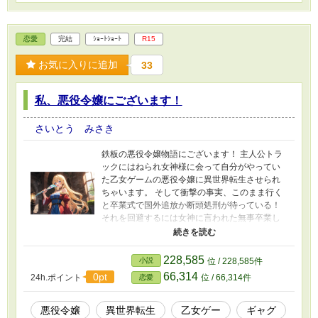
恋愛
完結
ｼｮｰﾄｼｮｰﾄ
R15
お気に入りに追加
33
私、悪役令嬢にございます！
さいとう みさき
鉄板の悪役令嬢物語にございます！ 主人公トラ
ックにはねられ女神様に会って自分がやってい
た乙女ゲームの悪役令嬢に異世界転生させられ
ちゃいます。 そして衝撃の事実、このまま行く
と卒業式で国外追放か断頭処刑が待っている！
それを回避するには女神に言われた無事卒業し
て生き残らなければならない!? あの手この手で
フラグ回避して生き残れるか!? 二万文字以内で
果たしてこの物語書き切るか!? あんしん安定の
228,585
小説
位 / 228,585件
鉄板ストーリー、サクッと読める「私、悪役令
66,314
0pt
24h.ポイント
位 / 66,314件
恋愛
嬢にございございます！」始めますよぉ～!!
悪役令嬢
異世界転生
乙女ゲー
ギャグ