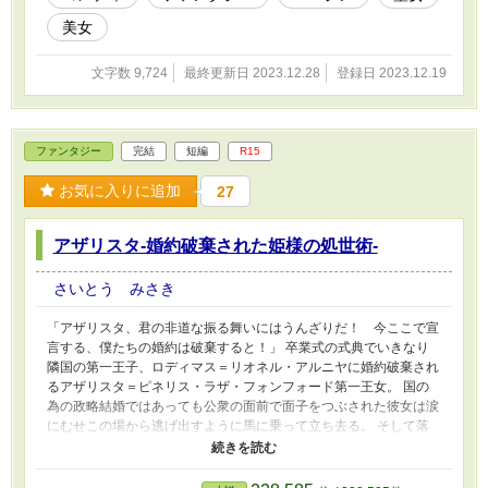
美女
文字数 9,724
最終更新日 2023.12.28
登録日 2023.12.19
ファンタジー
完結
短編
R15
お気に入りに追加
27
アザリスタ‐婚約破棄された姫様の処世術-
さいとう みさき
「アザリスタ、君の非道な振る舞いにはうんざりだ！ 今ここで宣
言する、僕たちの婚約は破棄すると！」 卒業式の式典でいきなり
隣国の第一王子、ロディマス＝リオネル・アルニヤに婚約破棄され
るアザリスタ＝ピネリス・ラザ・フォンフォード第一王女。 国の
為の政略結婚ではあっても公衆の面前で面子をつぶされた彼女は涙
にむせこの場から逃げ出すように馬に乗って立ち去る。 そして落
馬をして意識不明の重体になってしまう。 そんな彼女が再び目を
覚ました時、聞き慣れない声が頭の中でする。 「一体何が起こっ
ているのですの？」 動揺する彼女に休む暇を与える事無く様々な