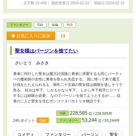
文字数 10,468
最終更新日 2024.02.22
登録日 2024.02.15
ファンタジー
完結
短編
R15
お気に入りに追加
13
聖女様はバージンを捨てたい
さいとう みさき
勇者に同行した聖女は魔王討伐後に勇者に求愛するも同じパーティ
ーの魔術師の女性に勇者を取られ失恋する。 国に帰って来て魔王
討伐をたたえられるも、御年二十五歳の聖女様は婚期を逃しそうで
焦る。 好みは年下、しかもかなり年下。 しかし年下相手にリード
するには経験が必要。 なのでバージンを捨てようとするが…… 従
者の二人と聖女を含むポンコツ３バカトリオ物語です。
228,585
小説
位 / 228,585件
53,244
0pt
24h.ポイント
位 / 53,244件
ファンタジー
コメディ
ファンタジー
バージン
聖女