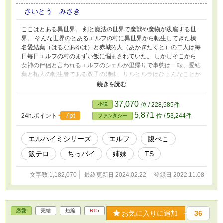
さいとう みさき
ここはとある異世界。 剣と魔法の世界で魔獣や魔物が跋扈する世
界。 そんな世界のとあるエルフの村に異世界から転生してきた榛
名愛結葉（はるなあゆは）と赤城拓人（あかぎたくと）の二人は毎
日毎日エルフの村のまずい飯に悩まされていた。 しかしそこから
女神の伴侶と言われるエルフのシェルが里帰りで事態は一転、愛結
葉と拓人の転生者である双子の姉妹、リルとルラはひょんなことか
ら転移で飛ばされ世界の旅へと出かける羽目になる。 未熟なエル
フの姉妹がハチャメチャな冒険を繰り広げながら、おいしいものを
食べたり探したり作ったりして故郷のエルフの村へ旅をするお話で
37,070
小説
位 / 228,585件
す。 まったりとゆるりとめちゃくちゃな冒険の旅をして行きまし
5,871
7pt
24h.ポイント
位 / 53,244件
ファンタジー
ょう！ ＊いい加減なお話、ギャグ要素が強い作品となっておりま
すのであらかじめご了承ください。 ＊本作品に登場する食べ物は
全て架空のモノです。マネして不味くても当方は責任を負いかねま
エルハイミシリーズ
エルフ
腹ぺこ
すのでご了承ください。 ＊本作品お料理以外のお話が多くなって
飯テロ
ちっパイ
姉妹
TS
おりますので予めご了承ください。
文字数 1,182,070
最終更新日 2024.02.22
登録日 2022.11.08
恋愛
完結
短編
R15
お気に入りに追加
36