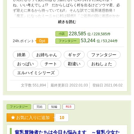
ね、いい考えでしょ!? だからしばらく村を出るけどソウマ君、必
ず迎えに来るから待っていてね!!」 そんな訳でご近所迷惑勃発！
「魔王」になったミーニャに村は騒然!! 「ご近所の国に迷惑がかか
る！ 早くミーニャを連れ戻さんかあっ！」長老に言われこの村最
強の剣士のフェンリルはこの村で一番弱い弟のソウマを引き連れて
魔王ミーニャを連れ戻す旅に出されちゃう。 道中長老に言われ村
228,585
小説
位 / 228,585件
で一番弱い弟のソウマを鍛えて立派な男にする為にフェンリルはも
53,244
0pt
24h.ポイント
位 / 53,244件
ファンタジー
う「はぁはぁ♡」しちゃってるし!? 「ソウマは私が立派な『男』に
してあげるからね!!」 勇者の名もなき少女と魔王との戦いから1300
年後の世界で姉弟の、いや師弟の珍道中の物語である。
姉弟
お姉ちゃん
ギャグ
ファンタジー
おっぱい
チート
勘違い
おねしょた
エルハイミシリーズ
文字数 551,894
最終更新日 2022.01.03
登録日 2021.06.02
ファンタジー
完結
短編
R15
お気に入りに追加
10
貧乳冒険者たちは今日も悩みます ～貧乳少女た