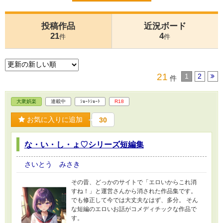
投稿作品
近況ボード
21
4
件
件
21
1
2
件
大衆娯楽
連載中
ｼｮｰﾄｼｮｰﾄ
R18
お気に入りに追加
30
な・い・し・ょ♡シリーズ短編集
さいとう みさき
その昔、どっかのサイトで「エロいからこれ消
すね！」と運営さんから消された作品集です。
でも修正して今では大丈夫なはず、多分。 そん
な短編のエロいお話がコメディチックな作品で
す。