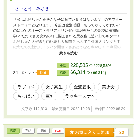
さいとう みさき
「私はお兄ちゃんをそんな子に育てた覚えはないよ!?」のアフター
ストーリーとなります。 今度は金髪碧眼、ちっちゃくてかわいい
のに巨乳のオーストラリア人リンダが由紀恵たちの高校に短期留
学？ ただでさえ女難の相に悩まされる兄友也に追い打ちキター！
お兄ちゃん大好きな由紀恵も大奮闘？ へんてこ外国人リンダと由
紀恵たちの新たなドタバタ開幕!? さあどうなる事やら！ ＊今回の
物語はちょっとエッチが多いです。苦手な方はどうぞご理解の上ご
覧いただけますようお願い致します。 ＊私の作品の中もでかなり
いい加減です。ギャグ要素も強いのでご理解のほどよろしくお願い
228,585
小説
位 / 228,585件
致します。 ＊前作を知っている前提で書かせていただいています
66,314
0pt
24h.ポイント
位 / 66,314件
恋愛
ので解説不足が有るのはご容赦ください。ご興味ある方は前作の
「私はお兄ちゃんをそんな子に育てた覚えはないよ!?」をご覧にな
られてからこちらを読んで頂けることを強く推奨させていただきま
ラブコメ
女子高生
金髪碧眼
美少女
す。
ちっぱい
巨乳
ラッキースケベ
文字数 112,813
最終更新日 2022.10.08
登録日 2022.08.20
恋愛
完結
長編
R15
お気に入りに追加
22