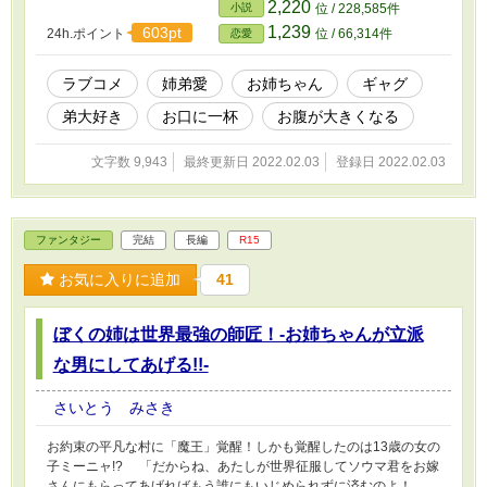
と‥‥‥ 「うそっ！ お腹が出て来てる!?」 お
2,220
小説
位 / 228,585件
姉ちゃんの秘密の悩みです。
1,239
603pt
24h.ポイント
位 / 66,314件
恋愛
ラブコメ
姉弟愛
お姉ちゃん
ギャグ
弟大好き
お口に一杯
お腹が大きくなる
文字数 9,943
最終更新日 2022.02.03
登録日 2022.02.03
ファンタジー
完結
長編
R15
お気に入りに追加
41
ぼくの姉は世界最強の師匠！-お姉ちゃんが立派
な男にしてあげる!!-
さいとう みさき
お約束の平凡な村に「魔王」覚醒！しかも覚醒したのは13歳の女の
子ミーニャ!? 「だからね、あたしが世界征服してソウマ君をお嫁
さんにもらってあげればもう誰にもいじめられずに済むのよ！