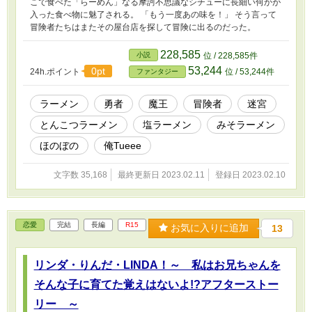
こで食べた「らーめん」なる摩訶不思議なシチューに長細い何かが
入った食べ物に魅了される。 「もう一度あの味を！」 そう言って
冒険者たちはまたその屋台店を探して冒険に出るのだった。
228,585
小説
位 / 228,585件
53,244
0pt
24h.ポイント
位 / 53,244件
ファンタジー
ラーメン
勇者
魔王
冒険者
迷宮
とんこつラーメン
塩ラーメン
みそラーメン
ほのぼの
俺Tueee
文字数 35,168
最終更新日 2023.02.11
登録日 2023.02.10
恋愛
完結
長編
R15
お気に入りに追加
13
リンダ・りんだ・LINDA！～ 私はお兄ちゃんを
そんな子に育てた覚えはないよ!?アフターストー
リー ～