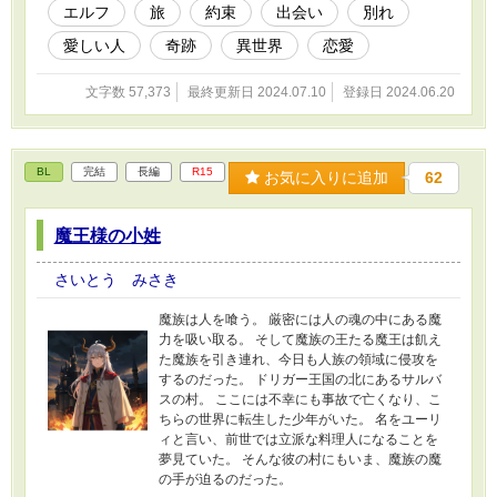
エルフ
旅
約束
出会い
別れ
愛しい人
奇跡
異世界
恋愛
文字数 57,373
最終更新日 2024.07.10
登録日 2024.06.20
BL
完結
長編
R15
お気に入りに追加
62
魔王様の小姓
さいとう みさき
魔族は人を喰う。 厳密には人の魂の中にある魔
力を吸い取る。 そして魔族の王たる魔王は飢え
た魔族を引き連れ、今日も人族の領域に侵攻を
するのだった。 ドリガー王国の北にあるサルバ
スの村。 ここには不幸にも事故で亡くなり、こ
ちらの世界に転生した少年がいた。 名をユーリ
ィと言い、前世では立派な料理人になることを
夢見ていた。 そんな彼の村にもいま、魔族の魔
の手が迫るのだった。