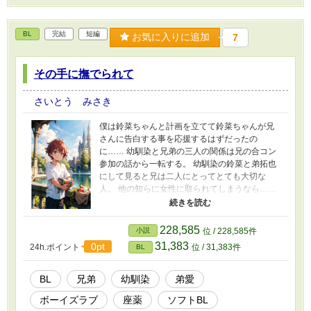
ただけますようお願い致します。 ＊本作、エル
ハイミシリーズの一つとなりますが、他の作品
を読まずとも独立で楽しめるようにしておりま
BL
完結
短編
お気に入りに追加
7
す。この世界観をお楽しみになられたい場合
は、私の処女作「エルハイミ‐おっさんが異世界
転生して美少女に!?‐」を合わせてお読みいただ
その手に撫でられて
くとより一層お楽しみいただけると思いますの
で、お暇あればご一緒にどうぞ！ ＊私、誤字脱
さいとう みさき
字の常習犯です。ご指摘ご指導いただけると大
変助かりますのでよろしくお願い致します。
僕は鈴菜ちゃんと計画を立てて鈴菜ちゃんが兄
さんに告白する事を応援するはずだったの
に…… 幼馴染と兄弟の三人の関係は兄の合コン
参加の話から一転する。 幼馴染の鈴菜と弟拓也
にして見ると兄は二人にとってとても大切な
人。 他の知らに女性に取られてしまうなら……
そう思い拓也は鈴菜に協力するはずだったの
に。 「みさきS」プレゼンツ、これが理想の
「精神的ソフトなBLよっ！」だそうです。 「み
228,585
小説
位 / 228,585件
さきR」には全くと言って良いほど理解できませ
31,383
0pt
24h.ポイント
位 / 31,383件
BL
ん。 と言うか、こう言うので本当にいいのか？
BL
兄弟
幼馴染
弟愛
ボーイズラブ
座薬
ソフトBL