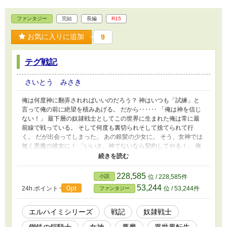
ファンタジー
完結
長編
R15
お気に入りに追加
9
テグ戦記
さいとう みさき
俺は何度神に翻弄されればいいのだろう？ 神はいつも「試練」と
言って俺の前に絶望を積みあげる。 だから‥‥‥ 「俺は神を信じ
ない！」 最下層の奴隷戦士としてこの世界に生まれた俺は常に最
前線で戦っている。 そして何度も裏切られそして捨てられて行
く。 だが出会ってしまった。 あの銀髪の少女に。 そう、女神では
無く悪魔の彼女に！ 「いいさ、神でないなら契約してやる！」 俺
の戦いは終わらない。 先の勇者の名もなき少女と魔王の壮絶な戦
いから三百年。 世界は女神のもとで平穏な時を過ごしていた。 し
かし北のホリゾン公国は世界の盟主となっているガレント王国に対
228,585
小説
位 / 228,585件
して独立戦争を仕掛ける。 平穏な世界は一気に乱れ始めていた。
53,244
0pt
24h.ポイント
位 / 53,244件
ファンタジー
最下層のテグ、奴隷戦士であるアインは常に前線で戦っていた。
そして彼にはこの世のものでない記憶が‥‥‥ 必死に生き延びよ
うとするアインたちの物語です。 ＊暗いお話になります。 ＊残酷
エルハイミシリーズ
戦記
奴隷戦士
なシーンや気分が悪くなる内容が含まれます。お読みになる場合は