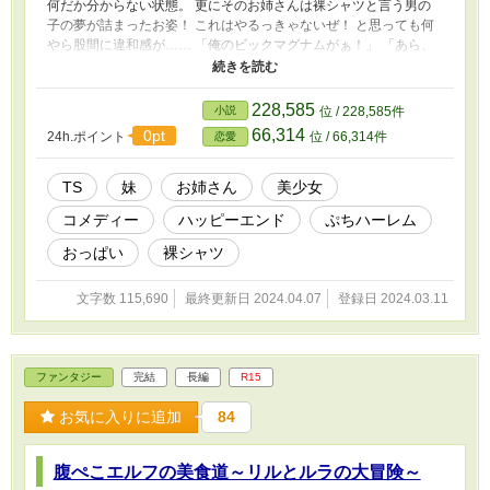
何だか分からない状態。 更にそのお姉さんは裸シャツと言う男の
子の夢が詰まったお姿！ これはやるっきゃないぜ！ と思っても何
やら股間に違和感が…… 「俺のビックマグナムがぁ！」 「あら、
お兄ちゃんのはニューナンブだったわよ？」 美女は自分は彼の妹
だと言い張る。 思わず「そこまでちっちゃくねぇっ！」と反論す
るも、更に状況がこんがらがる歩。 だが、そのナイスバディ―の
228,585
小説
位 / 228,585件
妹だと言い張る女性は歩の胸に指をあて、そしていけない場所へと
66,314
0pt
24h.ポイント
位 / 66,314件
恋愛
指を這わせてゆくのだった。 どうなる、どうする歩!? 続きは
本編をお楽しみください（笑）。
TS
妹
お姉さん
美少女
コメディー
ハッピーエンド
ぷちハーレム
おっぱい
裸シャツ
文字数 115,690
最終更新日 2024.04.07
登録日 2024.03.11
ファンタジー
完結
長編
R15
お気に入りに追加
84
腹ぺこエルフの美食道～リルとルラの大冒険～