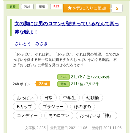
青春
完結
短編
R15
お気に入りに追加
5
女の胸には男のロマンが詰まっているなんて真っ
赤な嘘よ！
さいとう みさき
「おっぱい」 それは神。 「おっぱい」 それは男の希望。 全てのお
っぱいを愛する紳士諸兄に贈る少女のおっぱいをめぐる逸話。 君
は「おっぱい」に希望を見出せるだろうか？
21,787
小説
位 / 228,585件
210
28pt
24h.ポイント
位 / 7,913件
青春
おっぱい
日常
中学生
幼馴染
Bカップ
ブラジャー
ほのぼの
コメディー
男のロマン
おっぱいは「神」
文字数 2,335
最終更新日 2021.11.06
登録日 2021.11.06