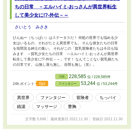
ちの日常 －エルハイミ-おっさんが異世界転生
して美少女に!?‐外伝－～
さいとう みさき
ひんぬー（ちっぱい）はステータスだ！ 何処の世界でも悩める少
女はいるもの、それがたとえ異世界でも。 そんな彼女たちの日常
を垣間見る紳士の集い。 それがこの「貧乳冒険者たちは今日も悩
みます ～貧乳少女たちの日常 ―エルハイミ-おっさんが異世界
転生して美少女に!?‐外伝－～」です！ なんてことない貧乳娘たち
の日常です。 山無し落ち無し、谷間も無し（笑）。
228,585
小説
位 / 228,585件
53,244
0pt
24h.ポイント
位 / 53,244件
ファンタジー
異世界
ファンタジー
冒険者
ちっパイ
銭湯
マッサージ
豊胸
文字数 5,698
最終更新日 2021.11.30
登録日 2021.11.30