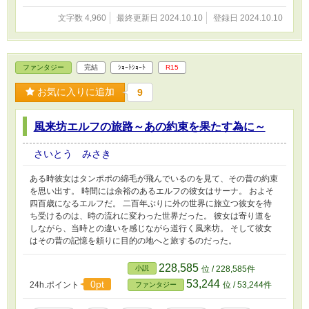
文字数 4,960
最終更新日 2024.10.10
登録日 2024.10.10
ファンタジー
完結
ｼｮｰﾄｼｮｰﾄ
R15
お気に入りに追加
9
風来坊エルフの旅路～あの約束を果たす為に～
さいとう みさき
ある時彼女はタンポポの綿毛が飛んでいるのを見て、その昔の約束
を思い出す。 時間には余裕のあるエルフの彼女はサーナ。 およそ
四百歳になるエルフだ。 二百年ぶりに外の世界に旅立つ彼女を待
ち受けるのは、時の流れに変わった世界だった。 彼女は寄り道を
しながら、当時との違いを感じながら道行く風来坊。 そして彼女
はその昔の記憶を頼りに目的の地へと旅するのだった。
228,585
小説
位 / 228,585件
53,244
0pt
24h.ポイント
位 / 53,244件
ファンタジー