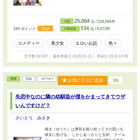
25,084
小説
位 / 228,585件
534
21pt
24h.ポイント
位 / 6,073件
大衆娯楽
コメディー
美少女
エロいお話
色々
文字数 68,587
最終更新日 2026.03.21
登録日 2024.10.08
青春
完結
ｼｮｰﾄｼｮｰﾄ
お気に入りに追加
59
失恋中なのに隣の幼馴染が僕をかまってきてウザ
いんですけど？
さいとう みさき
雄太（ゆうた）は勇気を振り絞ってその思いを
彼女に告げる。 しかしあっさりと玉砕。 クール