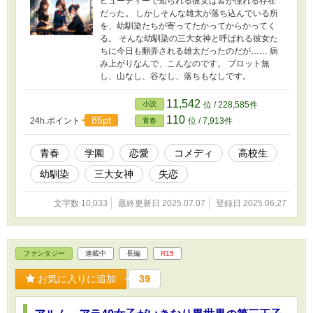
ビューティーで知られる彼女は皆が憧れる存在
だった。 しかしそんな雄太が落ち込んでいる所
を、幼馴染たちが寄ってたかってからかってく
る。 そんな幼馴染の三大女神と呼ばれる彼女た
ちに今日も翻弄される雄太だったのだが…… 病
み上がりなんで、こんなのです。 プロット無
し、山なし、谷なし、落ちもなしです。
11,542
小説
位 / 228,585件
110
85pt
24h.ポイント
位 / 7,913件
青春
青春
学園
恋愛
コメディ
高校生
幼馴染
三大女神
失恋
文字数 10,033
最終更新日 2025.07.07
登録日 2025.06.27
ファンタジー
連載中
長編
R15
お気に入りに追加
39