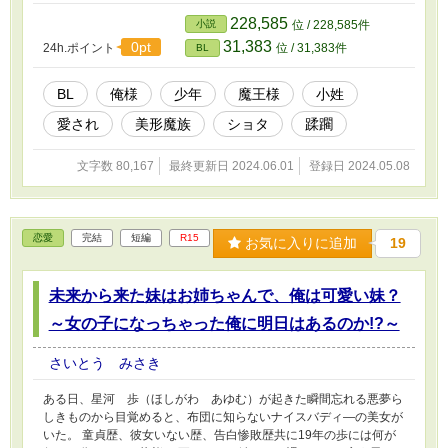
228,585
小説
位 / 228,585件
31,383
0pt
24h.ポイント
位 / 31,383件
BL
BL
俺様
少年
魔王様
小姓
愛され
美形魔族
ショタ
蹂躙
文字数 80,167
最終更新日 2024.06.01
登録日 2024.05.08
恋愛
完結
短編
R15
お気に入りに追加
19
未来から来た妹はお姉ちゃんで、俺は可愛い妹？
～女の子になっちゃった俺に明日はあるのか!?～
さいとう みさき
ある日、星河 歩（ほしがわ あゆむ）が起きた瞬間忘れる悪夢ら
しきものから目覚めると、布団に知らないナイスバディ―の美女が
いた。 童貞歴、彼女いない歴、告白惨敗歴共に19年の歩には何が