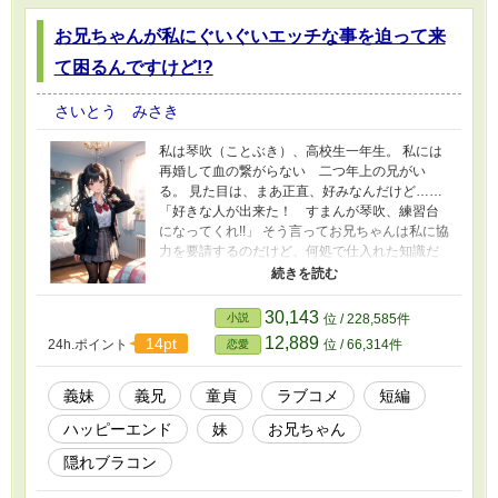
お兄ちゃんが私にぐいぐいエッチな事を迫って来
て困るんですけど!?
さいとう みさき
私は琴吹（ことぶき）、高校生一年生。 私には
再婚して血の繋がらない 二つ年上の兄がい
る。 見た目は、まあ正直、好みなんだけど……
「好きな人が出来た！ すまんが琴吹、練習台
になってくれ!!」 そう言ってお兄ちゃんは私に協
力を要請するのだけど、何処で仕入れた知識だ
かエッチな事ばかりしてこようとする。 「お兄
ちゃんのばかぁっ！ 女の子にいきなりそんな
事しちゃダメだってばッ!!」 はぁ、見た目は好み
30,143
小説
位 / 228,585件
なのにこのバカ兄は目的の為に偏った知識で女
12,889
14pt
24h.ポイント
位 / 66,314件
恋愛
の子に接して来ようとする。 こんなんじゃ絶対
にフラれる！ 仕方ない、この私がお兄ちゃんを
教育してやろーじゃないの！ 実はお兄ちゃん好
義妹
義兄
童貞
ラブコメ
短編
きな義妹が奮闘する物語です。
ハッピーエンド
妹
お兄ちゃん
隠れブラコン