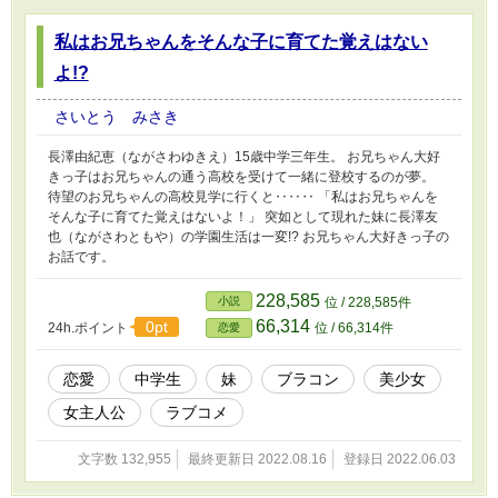
私はお兄ちゃんをそんな子に育てた覚えはない
よ!?
さいとう みさき
長澤由紀恵（ながさわゆきえ）15歳中学三年生。 お兄ちゃん大好
きっ子はお兄ちゃんの通う高校を受けて一緒に登校するのが夢。
待望のお兄ちゃんの高校見学に行くと‥‥‥ 「私はお兄ちゃんを
そんな子に育てた覚えはないよ！」 突如として現れた妹に長澤友
也（ながさわともや）の学園生活は一変!? お兄ちゃん大好きっ子の
お話です。
228,585
小説
位 / 228,585件
66,314
0pt
24h.ポイント
位 / 66,314件
恋愛
恋愛
中学生
妹
ブラコン
美少女
女主人公
ラブコメ
文字数 132,955
最終更新日 2022.08.16
登録日 2022.06.03