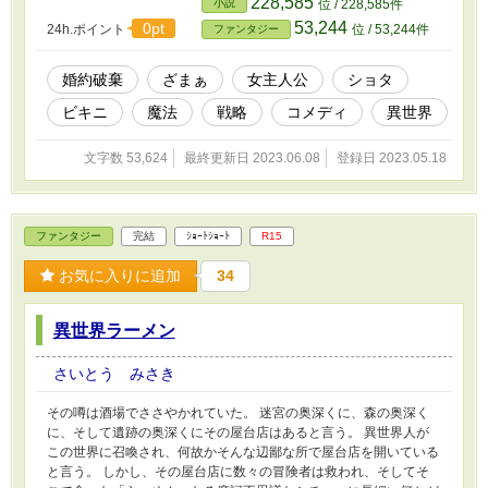
228,585
小説
位 / 228,585件
難題が降りかかって来る。 彼女は愛する祖国を守り抜く事が出来
53,244
0pt
24h.ポイント
位 / 53,244件
ファンタジー
るのか？ ＊約5万ちょっとの中編作となります。 ＊本作、コメディ
ーが入ってますので、真面目な話でふざける場面がある事をご了承
ください。
婚約破棄
ざまぁ
女主人公
ショタ
ビキニ
魔法
戦略
コメディ
異世界
文字数 53,624
最終更新日 2023.06.08
登録日 2023.05.18
ファンタジー
完結
ｼｮｰﾄｼｮｰﾄ
R15
お気に入りに追加
34
異世界ラーメン
さいとう みさき
その噂は酒場でささやかれていた。 迷宮の奥深くに、森の奥深く
に、そして遺跡の奥深くにその屋台店はあると言う。 異世界人が
この世界に召喚され、何故かそんな辺鄙な所で屋台店を開いている
と言う。 しかし、その屋台店に数々の冒険者は救われ、そしてそ