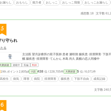
お漏らし
おもらし
能力者
おしっこ
おしっこ我慢
おしっこお漏らし
感想数 18
文字数 61,
5
守り守られ
ほたる
主治医 望月診療所の双子医師 患者 瀬咲朔 腸疾患･排泄障害･下肢不自由 看護師 ベテラン山添さん 準主人公 成海真
幌 腸疾患･排泄障害･てんかん 木島 尚久 真幌の恋人同棲中
大衆娯楽
連載中
長編
R18
438
5
24h.ポイント
2,805pt
位 / 228,705件
位 / 6,071件
小説
大衆娯楽
高校生
病気
障害
病院
排泄障害
腸疾患
下肢不自由
成長記録
文字数 240,
6