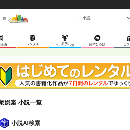
Web
稿漫画
レンタル
絵本ひろば
ビジ
コンテンツ大賞
衆娯楽 小説一覧
小説AI検索