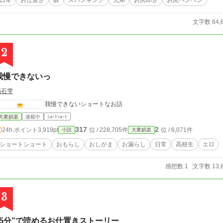
日常
お仕置き
躾
スパンキング
兄弟
お尻叩き
お尻ペンペン
文字数 64,
2
我慢できないっ
滴石雫
我慢できないショートなお話
大衆娯楽
連載中
ｼｮｰﾄｼｮｰﾄ
317
2
24h.ポイント
3,919pt
位 / 228,705件
位 / 6,071件
小説
大衆娯楽
ショートショート
おもらし
おしがま
お漏らし
日常
高校生
エロ
感想数 1
文字数 13,
3
“5分”で読めるお仕置きストーリー