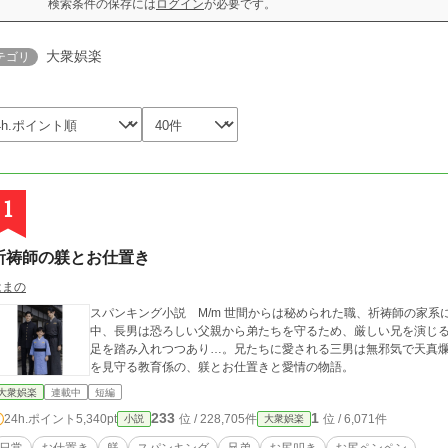
検索条件の保存には
ログイン
が必要です。
大衆娯楽
テゴリ
1
祈祷師の躾とお仕置き
はまの
スパンキング小説 M/m 世間からは秘められた職、祈祷師の家系に生まれた三兄弟。 家柄と規律でがんじがらめな
中、長男は恐ろしい父親から弟たちを守るため、厳しい兄を演じ
足を踏み入れつつあり…。兄たちに愛される三男は無邪気で天真爛漫！ 閉じられた屋敷の中で暮らす三人
を見守る教育係の、躾とお仕置きと愛情の物語。
大衆娯楽
連載中
短編
233
1
24h.ポイント
5,340pt
位 / 228,705件
位 / 6,071件
小説
大衆娯楽