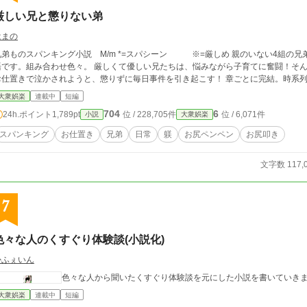
厳しい兄と懲りない弟
はまの
弟ものスパンキング小説 M/m *=スパシーン ※=厳しめ 親のいない4組の兄弟が、１つの家族として支え合って育っていく物
組み合わせ色々。 厳しくて優しい兄たちは、悩みながら子育てに奮闘！そんな兄たちに愛されるやんちゃな弟たちは、何度
お仕置きで泣かされようと、懲りずに毎日事件を引き起こす
大衆娯楽
連載中
短編
704
6
24h.ポイント
1,789pt
位 / 228,705件
位 / 6,071件
小説
大衆娯楽
スパンキング
お仕置き
兄弟
日常
躾
お尻ペンペン
お尻叩き
文字数 117,
7
色々な人のくすぐり体験談(小説化)
かふぇいん
色々な人から聞いたくすぐり体験談を元にした小説を書いていき
大衆娯楽
連載中
短編