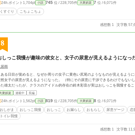
745
7
24h.ポイント
1,704pt
位 / 228,705件
位 / 6,071件
小説
大衆娯楽
くすぐり
こちょこちょ
感想数 1
文字数 57,
8
おしっこ我慢が趣味の彼女と、女子の尿意が見えるようになっ
鏡居雨
～ある日目が覚めると、なぜか周りの女子に黄色い尻尾のようなものが見えるように
突然女子の尿意が見えるようになった。 （特にその尿意に干渉できるわけでもないし
いた雄太だったが、クラスのアイドル的存在の鈴木彩音が実はおしっこを我慢するこ
大衆娯楽
連載中
長編
819
8
24h.ポイント
1,562pt
位 / 228,705件
位 / 6,071件
小説
大衆娯楽
おしがま
おしっこ我慢
おしっこ
お漏らし
おもらし
尿意ゲージ
恋
トイレ我慢
感想数 1
文字数 11,