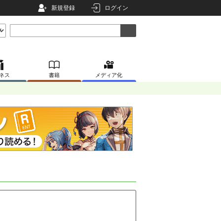
新規登録
ログイン
ネス
書籍
メディア化