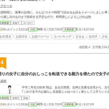
ロアケーキ
憩時間に、家事の合間に、そんな“スキマ時間”で読めるお話をイメージしました🌟 基本的に、それぞれが“1話完結”です。 甘いもの
から厳し目のものまで投稿する予定なので、時間潰しによろしければ🎂
大衆娯楽
連載中
ｼｮｰﾄｼｮｰﾄ
348
3
24h.ポイント
3,521pt
位 / 228,705件
位 / 6,071件
小説
大衆娯楽
お仕置き
お尻叩き
お尻ペンペン
スパンキング
ざまぁ
女の子
少女
感想数 4
文字数 234,
4
周りの女子に自分のおしっこを転送できる能力を得たので女子
鏡居雨
中学二年生の杉本 翔は、ある日突然、女神と名乗る女性から、女
｢これで女子のお漏らし見放題じゃね
大衆娯楽
連載中
長編
425
4
24h.ポイント
2,953pt
位 / 228,705件
位 / 6,071件
小説
大衆娯楽