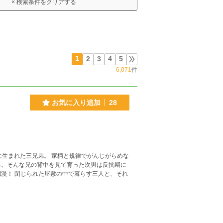
× 検索条件をクリアする
1
2
3
4
5
6,071
件
お気に入り追加
28
る。そんな兄の背中を見て育った次男は反抗期に
と、それ