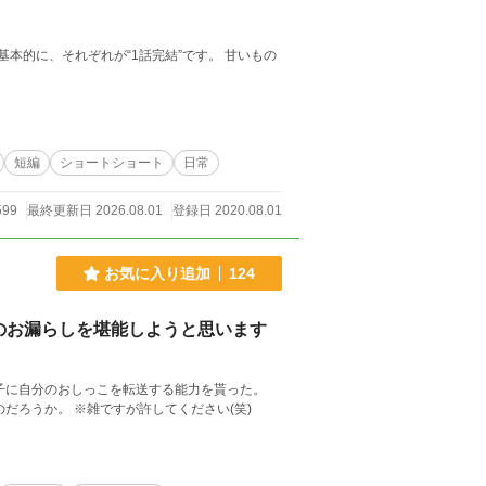
短編
ショートショート
日常
599
最終更新日 2026.08.01
登録日 2020.08.01
お気に入り追加
124
のお漏らしを堪能しようと思います
子に自分のおしっこを転送する能力を貰った。
ーか！｣ 果たして上手くいくのだろうか。 ※雑ですが許してください(笑)